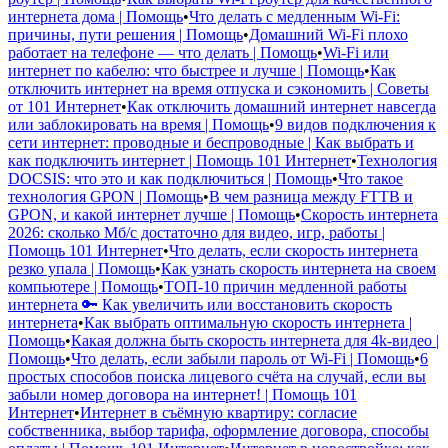
интернета дома | Помощь
•
Что делать с медленным Wi-Fi:
причины, пути решения | Помощь
•
Домашний Wi-Fi плохо
работает на телефоне — что делать | Помощь
•
Wi-Fi или
интернет по кабелю: что быстрее и лучше | Помощь
•
Как
отключить интернет на время отпуска и сэкономить | Советы
от 101 Интернет
•
Как отключить домашний интернет навсегда
или заблокировать на время | Помощь
•
9 видов подключения к
сети интернет: проводные и беспроводные | Как выбрать и
как подключить интернет | Помощь 101 Интернет
•
Технология
DOCSIS: что это и как подключиться | Помощь
•
Что такое
технология GPON | Помощь
•
В чем разница между FTTB и
GPON, и какой интернет лучше | Помощь
•
Скорость интернета
2026: сколько Мб/с достаточно для видео, игр, работы |
Помощь 101 Интернет
•
Что делать, если скорость интернета
резко упала | Помощь
•
Как узнать скорость интернета на своем
компьютере | Помощь
•
ТОП-10 причин медленной работы
интернета 🔑 Как увеличить или восстановить скорость
интернета
•
Как выбрать оптимальную скорость интернета |
Помощь
•
Какая должна быть скорость интернета для 4k-видео |
Помощь
•
Что делать, если забыли пароль от Wi-Fi | Помощь
•
6
простых способов поиска лицевого счёта на случай, если вы
забыли номер договора на интернет! | Помощь 101
Интернет
•
Интернет в съёмную квартиру: согласие
собственника, выбор тарифа, оформление договора, способы