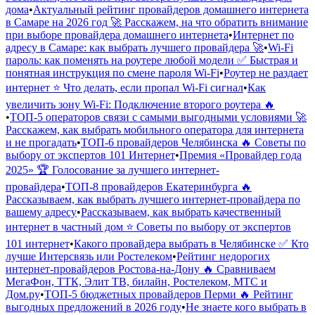
дома
•
Актуальный рейтинг провайдеров домашнего интернета
в Самаре на 2026 год 🚀 Расскажем, на что обратить внимание
при выборе провайдера домашнего интернета
•
Интернет по
адресу в Самаре: как выбрать лучшего провайдера 🚀
•
Wi-Fi
пароль: как поменять на роутере любой модели ✅ Быстрая и
понятная инструкция по смене пароля Wi-Fi
•
Роутер не раздает
интернет ⭐ Что делать, если пропал Wi-Fi сигнал
•
Как
увеличить зону Wi-Fi: Подключение второго роутера 🔥
•
ТОП-5 операторов связи с самыми выгодными условиями 🚀
Расскажем, как выбрать мобильного оператора для интернета
и не прогадать
•
ТОП-6 провайдеров Челябинска 🔥 Советы по
выбору от экспертов 101 Интернет
•
Премия «Провайдер года
2025» 🏆 Голосование за лучшего интернет-
провайдера
•
ТОП-8 провайдеров Екатеринбурга 🔥
Рассказываем, как выбрать лучшего интернет-провайдера по
вашему адресу
•
Рассказываем, как выбрать качественный
интернет в частный дом ⭐️ Советы по выбору от экспертов
101 интернет
•
Какого провайдера выбрать в Челябинске ✅ Кто
лучше Интерсвязь или Ростелеком
•
Рейтинг недорогих
интернет-провайдеров Ростова-на-Дону 🔥 Сравниваем
МегаФон, ТТК, Элит ТВ, билайн, Ростелеком, МТС и
Дом.ру
•
ТОП-5 бюджетных провайдеров Перми 🔥 Рейтинг
выгодных предложений в 2026 году
•
Не знаете кого выбрать в