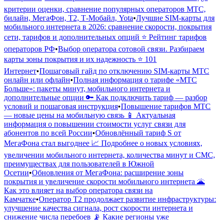
критерии оценки, сравнение популярных операторов МТС,
билайн, МегаФон, Т2, Т-Мобайл, Yota
•
Лучшие SIM-карты для
мобильного интернета в 2026: сравнение скорости, покрытия
сети, тарифов и дополнительных опций ⭐️ Рейтинг тарифов
операторов РФ
•
Выбор оператора сотовой связи. Разбираем
карты зоны покрытия и их надежность ⭐️ 101
Интернет
•
Пошаговый гайд по отключению SIM-карты МТС
онлайн или офлайн
•
Полная информация о тарифе «МТС
Больше»: пакеты минут, мобильного интернета и
дополнительные опции 🔑 Как подключить тариф — разбор
условий и пошаговая инструкция
•
Повышение тарифов МТС
— новые цены на мобильную связь 📱 Актуальная
информация о повышении стоимости услуг связи для
абонентов по всей России
•
Обновлённый тариф S от
МегаФона стал выгоднее 📈 Подробнее о новых условиях,
увеличении мобильного интернета, количества минут и СМС,
преимуществах для пользователей в Южной
Осетии
•
Обновления от МегаФона: расширение зоны
покрытия и увеличение скорости мобильного интернета 🌋
Как это влияет на выбор оператора связи на
Камчатке
•
Оператор Т2 продолжает развитие инфраструктуры:
улучшение качества сигнала, рост скорости интернета и
снижение числа перебоев 📡 Какие регионы уже