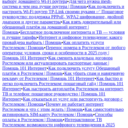
выбору домашнего Wi-Fi роутера
•
Для чего нужна mesh-
система и чем она лучше роутера | Помощь
•
Как подключить и
настроить Wi-Fi роутер TP-Link своими руками ✅ Пошаговое
руководство: поддержка PPPoE, WPA2 шифрование, двойной
диапазон и другие параметры
•
Как взять доверительный или
обещанный платёж на домашний интернет |
Помощь
•
Бесплатное подключение интернета и ТВ — условия
и лучшие тарифы
•
Интернет и цифровое телевидение: какого
провайдера выбрать | Помощь
•
Как оплатить услуги
Ростелеком | Помощь
•
Перенос номера в Ростелеком от любого
оператора: условия, сроки и особенности в 2025 году |
Помощь 101 Интернет
•
Как сменить владельца договора
Ростелеком или актуализировать паспортные данные |
Помощь 101 Интернет
•
Как подключить услугу Обещанный
платёж в Ростелеком | Помощь
•
Как убрать спам и навязчивую
рекламу от Ростелеком | Помощь 101 Интернет
•
Как быстро и
легко подключить Ростелеком: пошаговый гайд | Помощь 101
Интернет
•
Как настроить автоплатёж Ростелеком на интернет,
ТВ и телефон: пошаговое руководство | Помощь 101
Интернет
•
Как отказаться от услуг или расторгнуть договор с
Ростелеком | Помощь
•
Почему не работает интернет
Ростелеком и что с этим делать | Помощь
•
Как самостоятельно
активировать SIM-карту Ростелеком | Помощь
•
Способы
оплаты в Ростелеком | Помощь
•
Интерактивное ТВ
Ростелеком: возможности цифрового телевидения в 2025