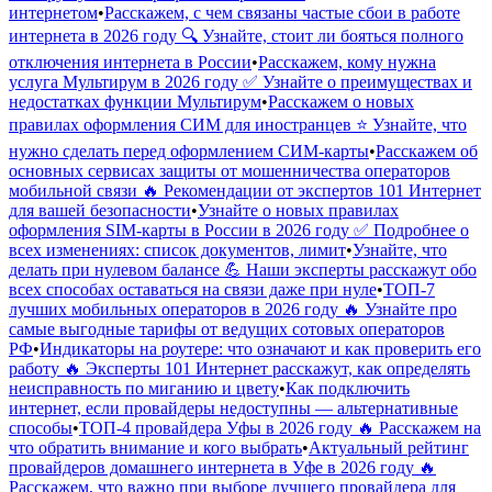
интернетом
•
Расскажем, с чем связаны частые сбои в работе
интернета в 2026 году 🔍 Узнайте, стоит ли бояться полного
отключения интернета в России
•
Расскажем, кому нужна
услуга Мультирум в 2026 году ✅ Узнайте о преимуществах и
недостатках функции Мультирум
•
Расскажем о новых
правилах оформления СИМ для иностранцев ⭐️ Узнайте, что
нужно сделать перед оформлением СИМ-карты
•
Расскажем об
основных сервисах защиты от мошенничества операторов
мобильной связи 🔥 Рекомендации от экспертов 101 Интернет
для вашей безопасности
•
Узнайте о новых правилах
оформления SIM-карты в России в 2026 году ✅ Подробнее о
всех изменениях: список документов, лимит
•
Узнайте, что
делать при нулевом балансе 💪 Наши эксперты расскажут обо
всех способах оставаться на связи даже при нуле
•
ТОП-7
лучших мобильных операторов в 2026 году 🔥 Узнайте про
самые выгодные тарифы от ведущих сотовых операторов
РФ
•
Индикаторы на роутере: что означают и как проверить его
работу 🔥 Эксперты 101 Интернет расскажут, как определять
неисправность по миганию и цвету
•
Как подключить
интернет, если провайдеры недоступны — альтернативные
способы
•
ТОП-4 провайдера Уфы в 2026 году 🔥 Расскажем на
что обратить внимание и кого выбрать
•
Актуальный рейтинг
провайдеров домашнего интернета в Уфе в 2026 году 🔥
Расскажем, что важно при выборе лучшего провайдера для