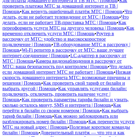
для оплаты домашнего интернета и ТВ МТС | Помощь
•
Как
проверить платежи МТС за домашний интернет и ТВ |
Помощь
•
Как вернуть ошибочный платёж МТС | Помощь
•
Что
делать, если не работает телевидение от МТС | Помощь
•
Что
делать, если не работает ТВ-приставка МТС | Помощь
•
Как
переоформить услуги МТС на другого человека | Помощь
•
Как
временно отключить услуги МТС | Помощь
•
Роутер в
рассрочку от МТС: удобство и высокоскоростное
подключение | Помощь
•
ТВ-оборудование МТС в рассрочку |
Помощь
•
Wi-Fi репитер в рассрочку от МТС: ваше лучшее
интернет-соединение | Помощь
•
LC-адаптер в рассрочку от
МТС | Помощь
•
Камера видеонаблюдения в рассрочку от
МТС: ваша безопасность под контролем | Помощь
•
Что делать,
если домашний интернет МТС не работает | Помощь
•
Низкая
скорость домашнего интернета МТС: возможные причины и
решения | Помощь
•
Как проверить свой тариф от билайн и
выбрать другой | Помощь
•
Как управлять услугами билайн:
подключить, отключить, проверить наличие услуг |
Помощь
•
Как проверить параметры тарифа билайн и узнать,
сколько осталось минут, SMS и интернета | Помощь
•
Как
перейти в билайн со своим номером | Помощь
•
Как выбрать
тариф билайн | Помощь
•
Как можно заблокировать или
разблокировать номер билайн | Помощь
•
Как перенести услуги
МТС на новый адрес | Помощь
•
Полезные короткие команды
билайн | Помощь
•
Доверительный платёж — что это и как