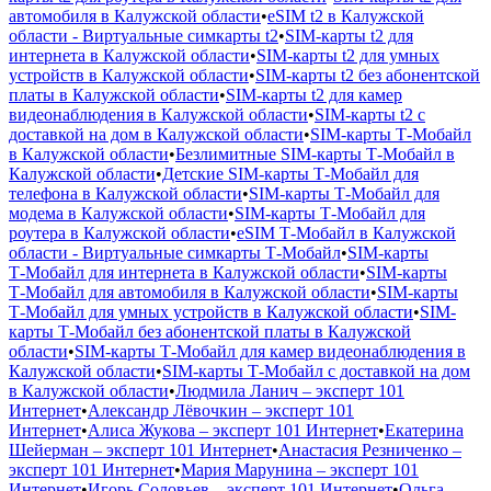
автомобиля в Калужской области
•
eSIM t2 в Калужской
области - Виртуальные симкарты t2
•
SIM-карты t2 для
интернета в Калужской области
•
SIM-карты t2 для умных
устройств в Калужской области
•
SIM-карты t2 без абонентской
платы в Калужской области
•
SIM-карты t2 для камер
видеонаблюдения в Калужской области
•
SIM-карты t2 с
доставкой на дом в Калужской области
•
SIM-карты Т‑Мобайл
в Калужской области
•
Безлимитные SIM-карты Т‑Мобайл в
Калужской области
•
Детские SIM-карты Т‑Мобайл для
телефона в Калужской области
•
SIM-карты Т‑Мобайл для
модема в Калужской области
•
SIM-карты Т‑Мобайл для
роутера в Калужской области
•
eSIM Т‑Мобайл в Калужской
области - Виртуальные симкарты Т‑Мобайл
•
SIM-карты
Т‑Мобайл для интернета в Калужской области
•
SIM-карты
Т‑Мобайл для автомобиля в Калужской области
•
SIM-карты
Т‑Мобайл для умных устройств в Калужской области
•
SIM-
карты Т‑Мобайл без абонентской платы в Калужской
области
•
SIM-карты Т‑Мобайл для камер видеонаблюдения в
Калужской области
•
SIM-карты Т‑Мобайл с доставкой на дом
в Калужской области
•
Людмила Ланич – эксперт 101
Интернет
•
Александр Лёвочкин – эксперт 101
Интернет
•
Алиса Жукова – эксперт 101 Интернет
•
Екатерина
Шейерман – эксперт 101 Интернет
•
Анастасия Резниченко –
эксперт 101 Интернет
•
Мария Марунина – эксперт 101
Интернет
•
Игорь Соловьев – эксперт 101 Интернет
•
Ольга