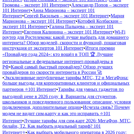
Громова – эксперт 101 Интернет
•
Александр Попов – эксперт
101 Интернет
•
Анна Миронова – эксперт 101
Интернет
•
Сергей Васильев – эксперт 101 Интернет
•
Мария
Марионова – эксперт 101 Интернет
•
Котофей Колбаскин –
эксперт 101 Интернет
•
Галина Пальцева – эксперт 101
Интернет
•
Евгения Калинина – эксперт 101 Интернет
•
Wi-Fi
роутер для Ростелекома: какой лучше выбрать для домашнего
интернета? Обзор моделей, скорости и функций, пошаговая
инструкция от экспертов 101 Интернет
•
Итоги премии
«Провайдер года 2024»: кто вошёл в ТОП 🏆 Лучшие
региональные и федеральные интернет-провайдеры в
РФ
•
Какой самый быстрый провайдер? Обзор лучших
провайдеров по скорости интернета в России 🚀
•
Эксклюзивные непубличные тарифы МТС, Т2 и МегаФона:
больше выгоды для корпоративных клиентов и официальных
партнеров ⭐️101 Интернет
•
Тарифы для умных гаджетов по
выгодной цене в 2026 году 📱 Варианты для студентов,
школьников и повседневного пользования: описание, условия
подключения, дополнительные опции
•
Исчезла связь? Почему
модем не видит сим-карту и как это исправить ⭐️101
Интернет
•
Лучшие тарифы для сим-карт 2026: МегаФон, МТС,
билайн, Т2. Как выбрать идеальный тариф? 101
Интернет⭐️
•
Как выбрать мобильного оператора в 2026 году: