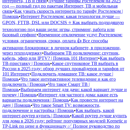
интернета, ТВ и связи
•
Лучшие тарифы Ростелеком на 2025
год — полный гид по пакетам Интернет, ТВ и мобильная
связь
•
Как узнать скорость интернета по тарифу Ростелеком |
Помощь
•
Интернет Ростелеком: какая технология лучше —
GPON, FTTB, DSL или DOCSIS ⭐ Как выбрать подходящую
технологию под ваши цели: игры, стриминг, работа или
базовый серфинг
•
Временное отключение услуг Ростелеком:
условия, ограничения, сроки, оплата 👍 Все способы
активации блокировки: в личном кабинете, в приложении,
через техподдержку
•
Выбираем ТВ подключение: спутник,
кабель, эфир или IPTV? | Помощь 101 Интернет
•
Как выбрать
ТВ-приставку | Помощь
•
Какое спутниковое ТВ выбрать в
России в 2025 году: обзор лучших провайдеров и тарифов от
101 Интернет
•
Подключить домашнее ТВ: какое лучше |
Помощь
•
Что такое интерактивное телевидение и как его
подключить | Помощь
•
Что такое Смарт ТВ |
Помощь
•
Выбираем интернет для дачи: какой вариант лучше и
почему | Помощь
•
Интернет для частного дома: какие есть
варианты подключения | Помощь
•
Как провести интернет на
дачу | Помощь
•
Что такое Smart TV: возможности,
подключение и настройка | Помощь
•
Как выбрать, какой
интернет-роутер купить | Помощь
•
Какой роутер лучше купить
для дома в 2026 году: рейтинг популярных моделей Keenetic и
TP-Link по цене и функционалу ✅ Полное руководство по