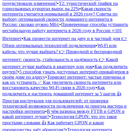
почувствовали изменения?
•
Т2: туристический трафик на
горнолыжных курортах вырос на 22%
•
Какая скорость
интернета считается нормальной в 2026 году? Советы по
выбору оптимальной скорости домашнего интернета в
России: сколько нужно Мб/с
•
Проверенные способы устранить
нестабильную работу интернета в 2026 году в России ⭐️101
Интернет
•
Как провести интернет на дачу и в частный дом 👉
Обзор оптимальных технологий подключения
•
Wi-Fi или
кабель: что лучше выбрать? 👉 Проводной и беспроводной
интернет: скорость, стабильность и надёжность 👉 Какой
интернет лучше выбрать в квартиру или дом
•
Как подключить
роутер?
•
5 способов узнать доступных интернет-провайдеров в
своём доме по адресу
•
Тормозит интернет: частые причины и
как их устранить ✅ Как увеличить скорость интернета или
восстановить качество Wi-Fi связи в 2026 году
•
Как
подключить и настроить домашний интернет за 5 шагов 👍
Простая инструкция для пользователей: от проверки
технической возможности подключения до приезда мастера и
настройки интернета
•
В чём разница между FTTB и GPON и
какой интернет лучше?
•
Технология GPON: что это такое
простыми словами 👍 Как работает GPON и какие
преимущества даёт абонентам?
•
Технология интернета