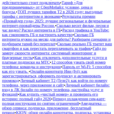
действительно стоит подключать
•
Тариф «Для
предприимчивых» от СберМобайл: условие, цена и
бонусы.
•
ТОП лучших тарифов Т2 в 2026 году: выгодные
тарифы с интернетом и звонками
•
Результаты премии
«Провайдер года» 2025: лучшие региональные и федеральные
интернет‑провайдеры России.
•
Сколько весит фильм, песня и
час видео? Расход интернета в ГБ
•
Расход трафика в YouTube:
как сэкономить ГБ и настроить качество
•
Сколько ГБ
интернета нужно на месяц для работы? Разбираем сценарии и
подбираем тариф без переплат
•
Сколько реально ГБ тратит ваш
смартфон и как перестать переплачивать за трафик
•
Гайд по
замеру скорости интернета: системный мониторинг и
браузерные тесты
•
Как отключить дополнительные услуги и
платные подписки на МТС
•
12 способов узнать свой номер
телефона: команды и инструкции
•
Пароль от Wi-Fi: 5 способов
как его узнать.
•
Онлайн-кинотеатр Иви (Ivi): как
зарегистрироваться, оформить подписку и активировать
промокод
•
Личный кабинет Т2 (Теле2): как войти по номеру
телефона, через приложение и сайт
•
Личный кабинет билайн:
вход в ЛК билайн по номеру телефона, настройка услуг и
функций
•
Как купить «чистый номер» и проверить его
историю: полный гайд 2026
•
Период охлаждения сим-карт:
полная инструкция по снятию ограничений
•
Амедиатека —
обзор сервиса: подписка, приложение, бесплатный
период
•
KION: обзор онлайн-кинотеатра, подписка, установка