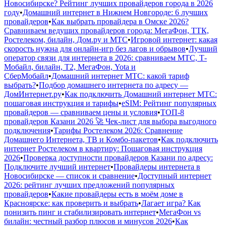
Новосибирске? Рейтинг лучших провайдеров города в 2026
году
•
Домашний интернет в Нижнем Новгороде: 6 лучших
провайдеров
•
Как выбрать провайдера в Омске 2026?
Сравниваем ведущих провайдеров города: МегаФон, ТТК,
Ростелеком, билайн, Дом.ру и МТС
•
Игровой интернет: какая
скорость нужна для онлайн-игр без лагов и обрывов
•
Лучший
оператор связи для интернета в 2026: сравниваем МТС, Т-
Мобайл, билайн, Т2, МегаФон, Yota и
СберМобайл
•
Домашний интернет МТС: какой тариф
выбрать?
•
Подбор домашнего интернета по адресу —
ДомИнтернет.ру
•
Как подключить Домашний интернет МТС:
пошаговая инструкция и тарифы
•
eSIM: Рейтинг популярных
провайдеров — сравниваем цены и условия
•
ТОП-8
провайдеров Казани 2026 🚀 Чек-лист для выбора выгодного
подключения
•
Тарифы Ростелеком 2026: Сравнение
Домашнего Интернета, ТВ и Комбо-пакетов
•
Как подключить
интернет Ростелеком в квартиру: Пошаговая инструкция
2026
•
Проверка доступности провайдеров Казани по адресу:
Подключите лучший интернет
•
Провайдеры интернета в
Новосибирске — список и сравнение
•
Доступный интернет
2026: рейтинг лучших предложений популярных
провайдеров
•
Какие провайдеры есть в моём доме в
Красноярске: как проверить и выбрать
•
Лагает игра? Как
понизить пинг и стабилизировать интернет
•
МегаФон vs
билайн: честный разбор плюсов и минусов 2026
•
Как