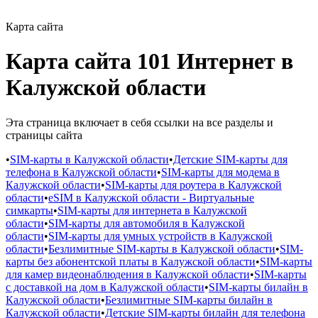
Карта сайта
Карта сайта 101 Интернет в
Калужской области
Эта страница включает в себя ссылки на все разделы и
страницы сайта
•
SIM-карты в Калужской области
•
Детские SIM-карты для
телефона в Калужской области
•
SIM-карты для модема в
Калужской области
•
SIM-карты для роутера в Калужской
области
•
eSIM в Калужской области - Виртуальные
симкарты
•
SIM-карты для интернета в Калужской
области
•
SIM-карты для автомобиля в Калужской
области
•
SIM-карты для умных устройств в Калужской
области
•
Безлимитные SIM-карты в Калужской области
•
SIM-
карты без абонентской платы в Калужской области
•
SIM-карты
для камер видеонаблюдения в Калужской области
•
SIM-карты
с доставкой на дом в Калужской области
•
SIM-карты билайн в
Калужской области
•
Безлимитные SIM-карты билайн в
Калужской области
•
Детские SIM-карты билайн для телефона