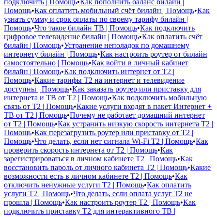
подключить | Помощь
•
Как пополнить баланс билайн |
Помощь
•
Как оплатить мобильный счёт билайн | Помощь
•
Как
узнать сумму и срок оплаты по своему тарифу билайн |
Помощь
•
Что такое билайн ТВ | Помощь
•
Как подключить
цифровое телевидение билайн | Помощь
•
Как оплатить счёт
билайн | Помощь
•
Устранение неполадок по домашнему
интернету билайн | Помощь
•
Как настроить роутер от билайн
самостоятельно | Помощь
•
Как войти в личный кабинет
билайн | Помощь
•
Как подключить интернет от T2 |
Помощь
•
Какие тарифы T2 на интернет и телевидение
доступны | Помощь
•
Как заказать роутер или приставку для
интернета и ТВ от T2 | Помощь
•
Как подключить мобильную
связь от T2 | Помощь
•
Какие услуги входят в пакет Интернет +
ТВ от T2 | Помощь
•
Почему не работает домашний интернет
от T2 | Помощь
•
Как устранить низкую скорость интернета T2 |
Помощь
•
Как перезагрузить роутер или приставку от T2 |
Помощь
•
Что делать, если нет сигнала Wi-Fi T2 | Помощь
•
Как
проверить скорость интернета от T2 | Помощь
•
Как
зарегистрироваться в личном кабинете T2 | Помощь
•
Как
восстановить пароль от личного кабинета T2 | Помощь
•
Какие
возможности есть в личном кабинете T2 | Помощь
•
Как
отключить ненужные услуги T2 | Помощь
•
Как оплатить
услуги T2 | Помощь
•
Что делать, если оплата услуг T2 не
прошла | Помощь
•
Как настроить роутер T2 | Помощь
•
Как
подключить приставку T2 для интерактивного ТВ |