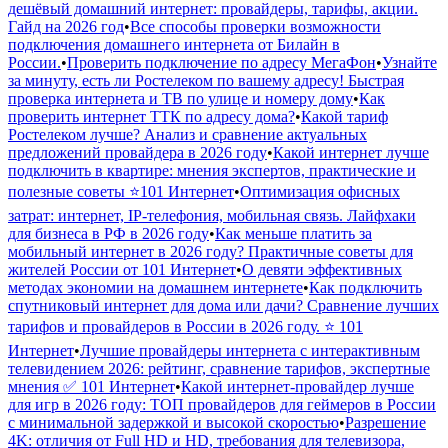
дешёвый домашний интернет: провайдеры, тарифы, акции.
Гайд на 2026 год
•
Все способы проверки возможности
подключения домашнего интернета от Билайн в
России.
•
Проверить подключение по адресу МегаФон
•
Узнайте
за минуту, есть ли Ростелеком по вашему адресу! Быстрая
проверка интернета и ТВ по улице и номеру дому
•
Как
проверить интернет ТТК по адресу дома?
•
Какой тариф
Ростелеком лучше? Анализ и сравнение актуальных
предложений провайдера в 2026 году
•
Какой интернет лучше
подключить в квартире: мнения экспертов, практические и
полезные советы ⭐️101 Интернет
•
Оптимизация офисных
затрат: интернет, IP-телефония, мобильная связь. Лайфхаки
для бизнеса в РФ в 2026 году
•
Как меньше платить за
мобильный интернет в 2026 году? Практичные советы для
жителей России от 101 Интернет
•
О девяти эффективных
методах экономии на домашнем интернете
•
Как подключить
спутниковый интернет для дома или дачи? Сравнение лучших
тарифов и провайдеров в России в 2026 году. ⭐ 101
Интернет
•
Лучшие провайдеры интернета с интерактивным
телевидением 2026: рейтинг, сравнение тарифов, экспертные
мнения ✅ 101 Интернет
•
Какой интернет-провайдер лучше
для игр в 2026 году: ТОП провайдеров для геймеров в России
с минимальной задержкой и высокой скоростью
•
Разрешение
4K: отличия от Full HD и HD, требования для телевизора,