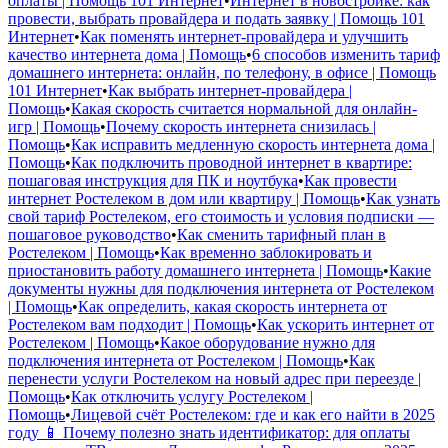
оплаты | Помощь 101 Интернет
•
Интернет в новостройке: как
провести, выбрать провайдера и подать заявку | Помощь 101
Интернет
•
Как поменять интернет-провайдера и улучшить
качество интернета дома | Помощь
•
6 способов изменить тариф
домашнего интернета: онлайн, по телефону, в офисе | Помощь
101 Интернет
•
Как выбрать интернет-провайдера |
Помощь
•
Какая скорость считается нормальной для онлайн-
игр | Помощь
•
Почему скорость интернета снизилась |
Помощь
•
Как исправить медленную скорость интернета дома |
Помощь
•
Как подключить проводной интернет в квартире:
пошаговая инструкция для ПК и ноутбука
•
Как провести
интернет Ростелеком в дом или квартиру | Помощь
•
Как узнать
свой тариф Ростелеком, его стоимость и условия подписки —
пошаговое руководство
•
Как сменить тарифный план в
Ростелеком | Помощь
•
Как временно заблокировать и
приостановить работу домашнего интернета | Помощь
•
Какие
документы нужны для подключения интернета от Ростелеком
| Помощь
•
Как определить, какая скорость интернета от
Ростелеком вам подходит | Помощь
•
Как ускорить интернет от
Ростелеком | Помощь
•
Какое оборудование нужно для
подключения интернета от Ростелеком | Помощь
•
Как
перенести услуги Ростелеком на новый адрес при переезде |
Помощь
•
Как отключить услугу Ростелеком |
Помощь
•
Лицевой счёт Ростелеком: где и как его найти в 2025
году 📱 Почему полезно знать идентификатор: для оплаты