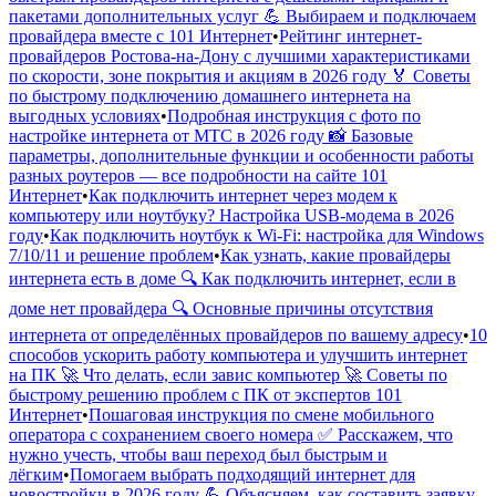
пакетами дополнительных услуг 💪 Выбираем и подключаем
провайдера вместе с 101 Интернет
•
Рейтинг интернет-
провайдеров Ростова-на-Дону с лучшими характеристиками
по скорости, зоне покрытия и акциям в 2026 году 🏅 Советы
по быстрому подключению домашнего интернета на
выгодных условиях
•
Подробная инструкция с фото по
настройке интернета от МТС в 2026 году 📸 Базовые
параметры, дополнительные функции и особенности работы
разных роутеров — все подробности на сайте 101
Интернет
•
Как подключить интернет через модем к
компьютеру или ноутбуку? Настройка USB-модема в 2026
году
•
Как подключить ноутбук к Wi-Fi: настройка для Windows
7/10/11 и решение проблем
•
Как узнать, какие провайдеры
интернета есть в доме 🔍 Как подключить интернет, если в
доме нет провайдера 🔍 Основные причины отсутствия
интернета от определённых провайдеров по вашему адресу
•
10
способов ускорить работу компьютера и улучшить интернет
на ПК 🚀 Что делать, если завис компьютер 🚀 Советы по
быстрому решению проблем с ПК от экспертов 101
Интернет
•
Пошаговая инструкция по смене мобильного
оператора с сохранением своего номера ✅ Расскажем, что
нужно учесть, чтобы ваш переход был быстрым и
лёгким
•
Помогаем выбрать подходящий интернет для
новостройки в 2026 году 💪 Объясняем, как составить заявку