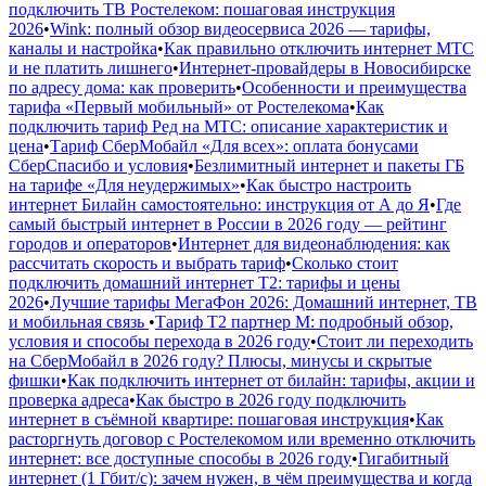
подключить ТВ Ростелеком: пошаговая инструкция
2026
•
Wink: полный обзор видеосервиса 2026 — тарифы,
каналы и настройка
•
Как правильно отключить интернет МТС
и не платить лишнего
•
Интернет-провайдеры в Новосибирске
по адресу дома: как проверить
•
Особенности и преимущества
тарифа «Первый мобильный» от Ростелекома
•
Как
подключить тариф Ред на МТС: описание характеристик и
цена
•
Тариф СберМобайл «Для всех»: оплата бонусами
СберСпасибо и условия
•
Безлимитный интернет и пакеты ГБ
на тарифе «Для неудержимых»
•
Как быстро настроить
интернет Билайн самостоятельно: инструкция от А до Я
•
Где
самый быстрый интернет в России в 2026 году — рейтинг
городов и операторов
•
Интернет для видеонаблюдения: как
рассчитать скорость и выбрать тариф
•
Сколько стоит
подключить домашний интернет Т2: тарифы и цены
2026
•
Лучшие тарифы МегаФон 2026: Домашний интернет, ТВ
и мобильная связь
•
Тариф Т2 партнер М: подробный обзор,
условия и способы перехода в 2026 году
•
Стоит ли переходить
на СберМобайл в 2026 году? Плюсы, минусы и скрытые
фишки
•
Как подключить интернет от билайн: тарифы, акции и
проверка адреса
•
Как быстро в 2026 году подключить
интернет в съёмной квартире: пошаговая инструкция
•
Как
расторгнуть договор с Ростелекомом или временно отключить
интернет: все доступные способы в 2026 году
•
Гигабитный
интернет (1 Гбит/с): зачем нужен, в чём преимущества и когда