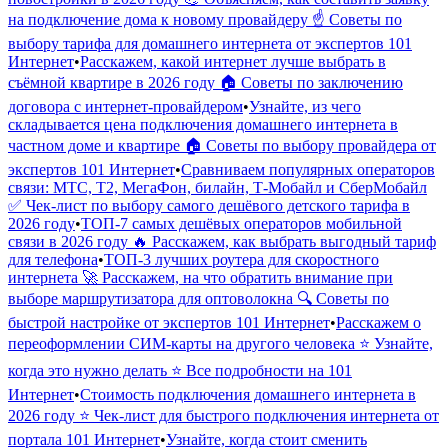
на подключение дома к новому провайдеру ☝️ Советы по
выбору тарифа для домашнего интернета от экспертов 101
Интернет
•
Расскажем, какой интернет лучше выбрать в
съёмной квартире в 2026 году 🏠 Советы по заключению
договора с интернет-провайдером
•
Узнайте, из чего
складывается цена подключения домашнего интернета в
частном доме и квартире 🏠 Советы по выбору провайдера от
экспертов 101 Интернет
•
Сравниваем популярных операторов
связи: МТС, Т2, МегаФон, билайн, Т-Мобайл и СберМобайл
✅ Чек-лист по выбору самого дешёвого детского тарифа в
2026 году
•
ТОП-7 самых дешёвых операторов мобильной
связи в 2026 году 🔥 Расскажем, как выбрать выгодный тариф
для телефона
•
ТОП-3 лучших роутера для скоростного
интернета 🚀 Расскажем, на что обратить внимание при
выборе маршрутизатора для оптоволокна 🔍 Советы по
быстрой настройке от экспертов 101 Интернет
•
Расскажем о
переоформлении СИМ-карты на другого человека ⭐️ Узнайте,
когда это нужно делать ⭐️ Все подробности на 101
Интернет
•
Стоимость подключения домашнего интернета в
2026 году ⭐️ Чек-лист для быстрого подключения интернета от
портала 101 Интернет
•
Узнайте, когда стоит сменить