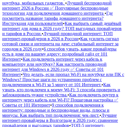
ноутбука, мобильных гаджетов.
•
Лучший беспроводной
интернет 2026 в России ✅ Популярные беспроводные
технологии для подключения домашнего интернета
•
Где
посмотреть название тарифа домашнего интернета?
Инструкция для пользователей
•
Как выбрать самый дешёвый
интернет для дома в 2026 году? ТОП выгодных провайдеров
и тарифов в России.
•
Лучший проводной интернет: ТОП
интернет-провайдеров в 2026 в России
•
Как усилить сигнал
сотовой связи и интернета на даче: стабильный интернет за
городом в 2026 году
•
6 способов узнать, какие провайдеры
есть в доме по вашему адресу: подробный гайд от 101
Интернет
•
Как подключить интернет через кабель к
компьютеру или ноутбуку? Как настроить проводной
интернет для Windows в 2026 году ✅ Советы от 101
Интернет
•
Что делать, если пропал Wi-Fi на ноутбуке или ПК с
Windows? Простые шаги по устранению проблем с
подключением к Wi-Fi за 5 минут от 101 Интернет.
•
Как
узнать, кто подключен к моему Wi-Fi: 3 способа проверить и
заблокировать чужие устройства.
•
Как подключить роутер к
интернету через кабель или Wi-Fi? Пошаговая настройка ✅
Советы от 101 Интернет
•
9 способов подключения к
интернету: проводные и беспроводные виды, плюсы и
минусы. Как выбрать тип подключения: чек-лист.
•
Лучшие
интернет-провайдеры в Волгограде в 2026 году: сравнение
провайдеров и выгодных тарифов
•
ТОП-5 интернет-