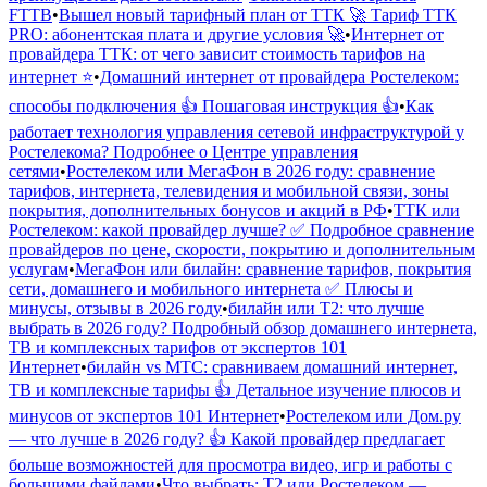
FTTB
•
Вышел новый тарифный план от ТТК 🚀 Тариф ТТК
PRO: абонентская плата и другие условия 🚀
•
Интернет от
провайдера ТТК: от чего зависит стоимость тарифов на
интернет ⭐
•
Домашний интернет от провайдера Ростелеком:
способы подключения 👍 Пошаговая инструкция 👍
•
Как
работает технология управления сетевой инфраструктурой у
Ростелекома? Подробнее о Центре управления
сетями
•
Ростелеком или МегаФон в 2026 году: сравнение
тарифов, интернета, телевидения и мобильной связи, зоны
покрытия, дополнительных бонусов и акций в РФ
•
ТТК или
Ростелеком: какой провайдер лучше? ✅ Подробное сравнение
провайдеров по цене, скорости, покрытию и дополнительным
услугам
•
МегаФон или билайн: сравнение тарифов, покрытия
сети, домашнего и мобильного интернета ✅ Плюсы и
минусы, отзывы в 2026 году
•
билайн или Т2: что лучше
выбрать в 2026 году? Подробный обзор домашнего интернета,
ТВ и комплексных тарифов от экспертов 101
Интернет
•
билайн vs МТС: сравниваем домашний интернет,
ТВ и комплексные тарифы 👍 Детальное изучение плюсов и
минусов от экспертов 101 Интернет
•
Ростелеком или Дом.ру
— что лучше в 2026 году? 👍 Какой провайдер предлагает
больше возможностей для просмотра видео, игр и работы с
большими файлами
•
Что выбрать: Т2 или Ростелеком —