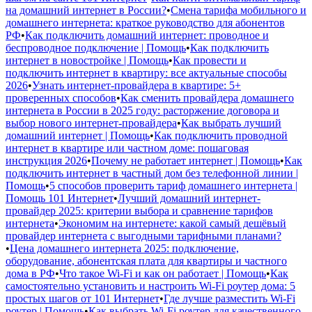
на домашний интернет в России?
•
Смена тарифа мобильного и
домашнего интернета: краткое руководство для абонентов
РФ
•
Как подключить домашний интернет: проводное и
беспроводное подключение | Помощь
•
Как подключить
интернет в новостройке | Помощь
•
Как провести и
подключить интернет в квартиру: все актуальные способы
2026
•
Узнать интернет-провайдера в квартире: 5+
проверенных способов
•
Как сменить провайдера домашнего
интернета в России в 2025 году: расторжение договора и
выбор нового интернет-провайдера
•
Как выбрать лучший
домашний интернет | Помощь
•
Как подключить проводной
интернет в квартире или частном доме: пошаговая
инструкция 2026
•
Почему не работает интернет | Помощь
•
Как
подключить интернет в частный дом без телефонной линии |
Помощь
•
5 способов проверить тариф домашнего интернета |
Помощь 101 Интернет
•
Лучший домашний интернет-
провайдер 2025: критерии выбора и сравнение тарифов
интернета
•
Экономим на интернете: какой самый дешёвый
провайдер интернета с выгодными тарифными планами?
•
Цена домашнего интернета 2025: подключение,
оборудование, абонентская плата для квартиры и частного
дома в РФ
•
Что такое Wi-Fi и как он работает | Помощь
•
Как
самостоятельно установить и настроить Wi-Fi роутер дома: 5
простых шагов от 101 Интернет
•
Где лучше разместить Wi-Fi
роутер | Помощь
•
Как выбрать Wi-Fi роутер для качественного