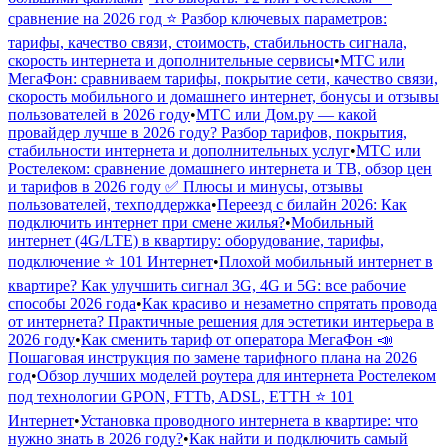
сравнение на 2026 год ⭐ Разбор ключевых параметров:
тарифы, качество связи, стоимость, стабильность сигнала,
скорость интернета и дополнительные сервисы
•
МТС или
МегаФон: сравниваем тарифы, покрытие сети, качество связи,
скорость мобильного и домашнего интернет, бонусы и отзывы
пользователей в 2026 году
•
МТС или Дом.ру — какой
провайдер лучше в 2026 году? Разбор тарифов, покрытия,
стабильности интернета и дополнительных услуг
•
МТС или
Ростелеком: сравнение домашнего интернета и ТВ, обзор цен
и тарифов в 2026 году ✅ Плюсы и минусы, отзывы
пользователей, техподдержка
•
Переезд с билайн 2026: Как
подключить интернет при смене жилья?
•
Мобильный
интернет (4G/LTE) в квартиру: оборудование, тарифы,
подключение ⭐ 101 Интернет
•
Плохой мобильный интернет в
квартире? Как улучшить сигнал 3G, 4G и 5G: все рабочие
способы 2026 года
•
Как красиво и незаметно спрятать провода
от интернета? Практичные решения для эстетики интерьера в
2026 году
•
Как сменить тариф от оператора МегаФон 📣
Пошаговая инструкция по замене тарифного плана на 2026
год
•
Обзор лучших моделей роутера для интернета Ростелеком
под технологии GPON, FTTb, ADSL, ETTH ⭐ 101
Интернет
•
Установка проводного интернета в квартире: что
нужно знать в 2026 году?
•
Как найти и подключить самый