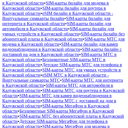
в Калужской области
•
SIM-карты билайн для модема в
Калужской области
•
SIM-карты билайн для роутера в
Калужской области
•
eSIM билайн в Калужской области -
Виртуальные симкарты билайн
•
SIM-карты билайн для
интернета в Калужской области
•
SIM-карты билайн для
автомобиля в Калужской области
•
SIM-карты билайн для
умных устройств в Калужской области
•
SIM-карты билайн без
абонентской платы в Калужской области
•
SIM-карты МТС для
модема в Калужской области
•
SIM-карты билайн для камер
видеонаблюдения в Калужской области
•
SIM-карты билайн с
доставкой на дом в Калужской области
•
SIM-карты МТС в
Калужской области
•
Безлимитные SIM-карты МТС в
Калужской области
•
Детские SIM-карты МТС для телефона в
Калужской области
•
SIM-карты МТС для умных устройств в
Калужской области
•
eSIM МТС в Калужской области -
Виртуальные симкарты МТС
•
SIM-карты МТС для интернета
в Калужской области
•
SIM-карты МТС для автомобиля в
Калужской области
•
SIM-карты МТС для роутера в Калужской
области
•
SIM-карты МТС для камер видеонаблюдения в
Калужской области
•
SIM-карты МТС с доставкой на дом в
Калужской области
•
SIM-карты МегаФон в Калужской
области
•
Безлимитные SIM-карты МегаФон в Калужской
области
•
SIM-карты МТС без абонентской платы в Калужской
области
•
Детские SIM-карты МегаФон для телефона в
Калужской области
•
SIM-карты МегаФон для модема в