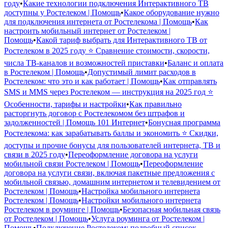
году
•
Какие технологии подключения Интерактивного ТВ
доступны у Ростелеком | Помощь
•
Какое оборудование нужно
для подключения интернета от Ростелекома | Помощь
•
Как
настроить мобильный интернет от Ростелеком |
Помощь
•
Какой тариф выбрать для Интерактивного ТВ от
Ростелеком в 2025 году ⭐ Сравнение стоимости, скорости,
числа ТВ-каналов и возможностей приставки
•
Баланс и оплата
в Ростелеком | Помощь
•
Допустимый лимит расходов в
Ростелеком: что это и как работает | Помощь
•
Как отправлять
SMS и MMS через Ростелеком — инструкция на 2025 год ⭐
Особенности, тарифы и настройки
•
Как правильно
расторгнуть договор с Ростелекомом без штрафов и
задолженностей | Помощь 101 Интернет
•
Бонусная программа
Ростелекома: как зарабатывать баллы и экономить ⭐ Скидки,
доступы и прочие бонусы для пользователей интернета, ТВ и
связи в 2025 году
•
Переоформление договора на услуги
мобильной связи Ростелеком | Помощь
•
Переоформление
договора на услуги связи, включая пакетные предложения с
мобильной связью, домашним интернетом и телевидением от
Ростелеком | Помощь
•
Настройка мобильного интернета
Ростелеком | Помощь
•
Настройки мобильного интернета
Ростелеком в роуминге | Помощь
•
Безопасная мобильная связь
от Ростелеком | Помощь
•
Услуга роуминга от Ростелеком |
Помощь
•
Подключение Ростелеком: подробный список