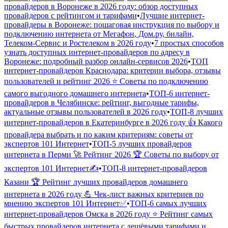
провайдеров в Воронеже в 2026 году: обзор доступных
провайдеров с рейтингом и тарифами
•
Лучшие интернет-
провайдеры в Воронеже: пошаговая инструкция по выбору и
подключению интернета от Мегафон, Дом.ру, билайн,
Телеком-Сервис и Ростелеком в 2026 году
•
7 простых способов
узнать доступных интернет-провайдеров по адресу в
Воронеже: подробный разбор онлайн-сервисов 2026
•
ТОП
интернет-провайдеров Краснодара: критерии выбора, отзывы
пользователей и рейтинг 2026 ⭐ Советы по подключению
самого выгодного домашнего интернета
•
ТОП-6 интернет-
провайдеров в Челябинске: рейтинг, выгодные тарифы,
актуальные отзывы пользователей в 2026 году
•
ТОП-8 лучших
интернет-провайдеров в Екатеринбурге в 2026 году 👍 Какого
провайдера выбрать и по каким критериям: советы от
экспертов 101 Интернет
•
ТОП-5 лучших провайдеров
интернета в Перми 🚀 Рейтинг 2026 🏆 Советы по выбору от
экспертов 101 Интернет✍
•
ТОП-8 интернет-провайдеров
Казани 🏆 Рейтинг лучших провайдеров домашнего
интернета в 2026 году 💪 Чек-лист важных критериев по
мнению экспертов 101 Интернет✅
•
ТОП-6 самых лучших
интернет-провайдеров Омска в 2026 году ⭐️ Рейтинг самых
быстрых провайдеров интернета с дешёвыми тарифами и