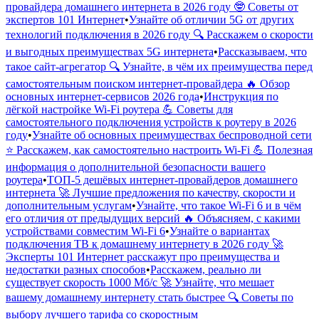
провайдера домашнего интернета в 2026 году 🤓 Советы от
экспертов 101 Интернет
•
Узнайте об отличии 5G от других
технологий подключения в 2026 году 🔍 Расскажем о скорости
и выгодных преимуществах 5G интернета
•
Рассказываем, что
такое сайт-агрегатор 🔍 Узнайте, в чём их преимущества перед
самостоятельным поиском интернет-провайдера 🔥 Обзор
основных интернет-сервисов 2026 года
•
Инструкция по
лёгкой настройке Wi-Fi роутера 💪 Советы для
самостоятельного подключения устройств к роутеру в 2026
году
•
Узнайте об основных преимуществах беспроводной сети
⭐️ Расскажем, как самостоятельно настроить Wi-Fi 💪 Полезная
информация о дополнительной безопасности вашего
роутера
•
ТОП-5 дешёвых интернет-провайдеров домашнего
интернета 🚀 Лучшие предложения по качеству, скорости и
дополнительным услугам
•
Узнайте, что такое Wi-Fi 6 и в чём
его отличия от предыдущих версий 🔥 Объясняем, с какими
устройствами совместим Wi-Fi 6
•
Узнайте о вариантах
подключения ТВ к домашнему интернету в 2026 году 🚀
Эксперты 101 Интернет расскажут про преимущества и
недостатки разных способов
•
Расскажем, реально ли
существует скорость 1000 Мб/с 🚀 Узнайте, что мешает
вашему домашнему интернету стать быстрее 🔍 Советы по
выбору лучшего тарифа со скоростным