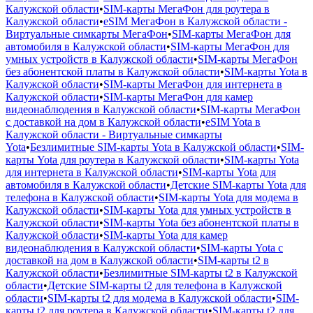
Калужской области
•
SIM-карты МегаФон для роутера в
Калужской области
•
eSIM МегаФон в Калужской области -
Виртуальные симкарты МегаФон
•
SIM-карты МегаФон для
автомобиля в Калужской области
•
SIM-карты МегаФон для
умных устройств в Калужской области
•
SIM-карты МегаФон
без абонентской платы в Калужской области
•
SIM-карты Yota в
Калужской области
•
SIM-карты МегаФон для интернета в
Калужской области
•
SIM-карты МегаФон для камер
видеонаблюдения в Калужской области
•
SIM-карты МегаФон
с доставкой на дом в Калужской области
•
eSIM Yota в
Калужской области - Виртуальные симкарты
Yota
•
Безлимитные SIM-карты Yota в Калужской области
•
SIM-
карты Yota для роутера в Калужской области
•
SIM-карты Yota
для интернета в Калужской области
•
SIM-карты Yota для
автомобиля в Калужской области
•
Детские SIM-карты Yota для
телефона в Калужской области
•
SIM-карты Yota для модема в
Калужской области
•
SIM-карты Yota для умных устройств в
Калужской области
•
SIM-карты Yota без абонентской платы в
Калужской области
•
SIM-карты Yota для камер
видеонаблюдения в Калужской области
•
SIM-карты Yota с
доставкой на дом в Калужской области
•
SIM-карты t2 в
Калужской области
•
Безлимитные SIM-карты t2 в Калужской
области
•
Детские SIM-карты t2 для телефона в Калужской
области
•
SIM-карты t2 для модема в Калужской области
•
SIM-
карты t2 для роутера в Калужской области
•
SIM-карты t2 для