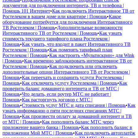
документов для подключения интернета, ТВ и телефона |
Помощь 101 Интернет
•
Как подключить Интерактивное ТВ от
Ростелеком в вашем доме или квартире | Помощь
•
Какое
оборудование потребуется для подключения Интерактивного
ТВ Ростелеком | Помощь
•
Дополнительные возможности
Интерактивного ТВ от Ростелеком | Помощь
•
Как узнать
стоимость текущего тарифного плана Ростелеком |
Помощь
•
Как узнать, что входит в пакет Интерактивного ТВ
Ростелеком | Помощь
•
Как поменять тарифный план
Ростелеком | Помощь
•
Как настроить «Мультискрин» для Wink
| Помощь
•
Как временно заблокировать интерактивное ТВ от
Ростелеком | Помощь
•
Как подключить или отключить
дополнительные опции Интерактивного ТВ от Ростелеком |
Помощь
•
Как переехать и сохранить услуги Ростелекома |
Помощь
•
Как отключить услугу Ростелекома | Помощь
•
Как
проверить баланс домашнего интернета и ТВ от МТС |
Помощь
•
Что делать, если роутер МТС не работает |
Помощь
•
Как расторгнуть договор с МТС |
Помощь
•
Стоимость услуг МТС и дата списания | Помощь
•
Как
узнать информацию о пяти последних списаниях МТС |
Помощь
•
Как произвести оплату за домашний интернет и ТВ
от МТС | Помощь
•
Как пополнить баланс МТС через
приложение вашего банка | Помощь
•
Как пополнить баланс в
приложении Мой МТС | Помощь
•
Как подключить автоплатёж