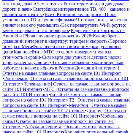
и техподдержка
•
Чем заняться без интернета: идеи для дома,
дороги и дачи
•
Смотрёшка: интерактивное ТВ, 400+ каналов и
онлайн-кинотеатры
•
Все о Кинопоиске: подписка Плюс,
установка на ТВ и лучшие фильмы
•
Что такое пинг, на что он
влияет и как его уменьшить
•
Как перезагрузить Wi-Fi роутер:
зачем это делать и что проверять
•
Родительский контроль на
Android и iPhone: лучшие приложения 2026
•
Как выбрать
домашний интернет в квартиру: тарифы и скорость
•
Перенос
номера в МегаФон: перейти со своим номером, условия и
цена
•
Как перейти в МТС со своим номером: нюансы,
стоимость и сроки
•
Сим-карта для умных и детских часов:
тарифы, цены, условия
•
Что такое облачное хранилище: как
работает и какое выбрать в России
•
Домашний интернет |
Ответы на самые главные вопросы на сайте 101 Интернет
•
Ростелеком | Ответы на самые главные вопросы на сайте 101
Интернет
•
Телевидение | Ответы на самые главные вопросы на
сайте 101 Интернет
•
МТС | Ответы на самые главные вопросы
на сайте 101 Интернет
•
билайн | Ответы на самые главные
вопросы на сайте 101 Интернет
•
Т2 | Ответы на самые главные
вопросы на сайте 101 Интернет
•
МегаФон | Ответы на самые
главные вопросы на сайте 101 Интернет
•
Дом.ру | Ответы на
самые главные вопросы на сайте 101 Интернет
•
Мобильная
связь | Ответы на самые главные вопросы на сайте 101
Интернет
•
Азбука интернета | Осваиваем интернет шаг за
шагом на сайте 101 Интернет
•
Как найти оптимальный тариф