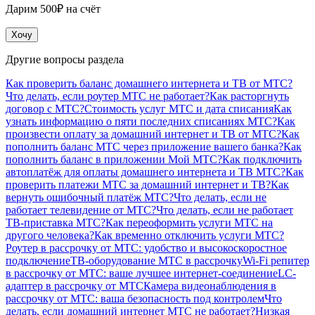
Дарим 500₽ на счёт
Хочу
Другие вопросы раздела
Как проверить баланс домашнего интернета и ТВ от МТС?
Что делать, если роутер МТС не работает?
Как расторгнуть
договор с МТС?
Стоимость услуг МТС и дата списания
Как
узнать информацию о пяти последних списаниях МТС?
Как
произвести оплату за домашний интернет и ТВ от МТС?
Как
пополнить баланс МТС через приложение вашего банка?
Как
пополнить баланс в приложении Мой МТС?
Как подключить
автоплатёж для оплаты домашнего интернета и ТВ МТС?
Как
проверить платежи МТС за домашний интернет и ТВ?
Как
вернуть ошибочный платёж МТС?
Что делать, если не
работает телевидение от МТС?
Что делать, если не работает
ТВ-приставка МТС?
Как переоформить услуги МТС на
другого человека?
Как временно отключить услуги МТС?
Роутер в рассрочку от МТС: удобство и высокоскоростное
подключение
ТВ-оборудование МТС в рассрочку
Wi-Fi репитер
в рассрочку от МТС: ваше лучшее интернет-соединение
LC-
адаптер в рассрочку от МТС
Камера видеонаблюдения в
рассрочку от МТС: ваша безопасность под контролем
Что
делать, если домашний интернет МТС не работает?
Низкая