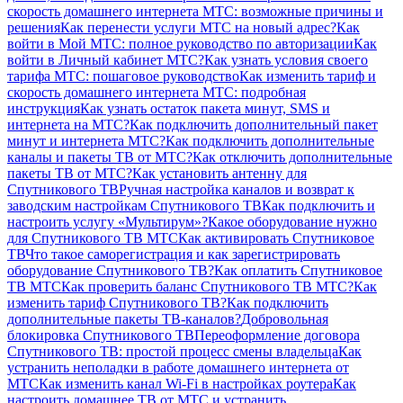
скорость домашнего интернета МТС: возможные причины и
решения
Как перенести услуги МТС на новый адрес?
Как
войти в Мой МТС: полное руководство по авторизации
Как
войти в Личный кабинет МТС?
Как узнать условия своего
тарифа МТС: пошаговое руководство
Как изменить тариф и
скорость домашнего интернета МТС: подробная
инструкция
Как узнать остаток пакета минут, SMS и
интернета на МТС?
Как подключить дополнительный пакет
минут и интернета МТС?
Как подключить дополнительные
каналы и пакеты ТВ от МТС?
Как отключить дополнительные
пакеты ТВ от МТС?
Как установить антенну для
Спутникового ТВ
Ручная настройка каналов и возврат к
заводским настройкам Спутникового ТВ
Как подключить и
настроить услугу «Мультирум»?
Какое оборудование нужно
для Спутникового ТВ МТС
Как активировать Спутниковое
ТВ
Что такое саморегистрация и как зарегистрировать
оборудование Спутникового ТВ?
Как оплатить Спутниковое
ТВ МТС
Как проверить баланс Спутникового ТВ МТС?
Как
изменить тариф Спутникового ТВ?
Как подключить
дополнительные пакеты ТВ-каналов?
Добровольная
блокировка Спутникового ТВ
Переоформление договора
Спутникового ТВ: простой процесс смены владельца
Как
устранить неполадки в работе домашнего интернета от
МТС
Как изменить канал Wi-Fi в настройках роутера
Как
настроить домашнее ТВ от МТС и устранить