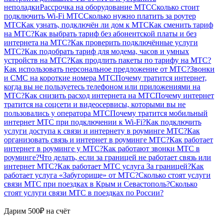
неполадки
Рассрочка на оборудование МТС
Сколько стоит
подключить Wi-Fi МТС
Сколько нужно платить за роутер
МТС
Как узнать, подключён ли дом к МТС
Как сменить тариф
на МТС?
Как выбрать тариф без абонентской платы и без
интернета на МТС?
Как проверить подключённые услуги
МТС?
Как подобрать тариф для модема, часов и умных
устройств на МТС?
Как продлить пакеты по тарифу на МТС?
Как использовать персональное предложение от МТС?
Звонки
и СМС на короткие номера МТС
Почему тратится интернет,
когда вы не пользуетесь телефоном или приложениями на
МТС?
Как снизить расход интернета на МТС
Почему интернет
тратится на соцсети и видеосервисы, которыми вы не
пользовались у оператора МТС
Почему тратится мобильный
интернет МТС при подключении к Wi-Fi?
Как подключить
услуги доступа к связи и интернету в роуминге МТС?
Как
организовать связь и интернет в роуминге МТС?
Как работает
интернет в роуминге у МТС?
Как работают звонки МТС в
роуминге?
Что делать, если за границей не работает связь или
интернет МТС?
Как работает МТС услуга За границей?
Как
работает услуга «Забугорище» от МТС?
Сколько стоят услуги
связи МТС при поездках в Крым и Севастополь?
Сколько
стоят услуги связи МТС в поездках по России?
Дарим 500₽ на счёт