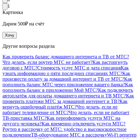
1
Картинка
Дарим 500₽ на счёт
Хочу
Другие вопросы раздела
Как проверить баланс домашнего интернета и ТВ от МТС?
Что делать, если роутер МТС не работает?
Как расторгнуть
договор с МТС?
Стоимость услуг МТС и дата списания
Как
узнать информацию о пяти последних списаниях МТС?
Как
произвести оплату за домашний интернет и ТВ от МТС?
Как
пополнить баланс МТС через приложение вашего банка?
Как
пополнить баланс в приложении Мой МТС?
Как подключить
автоплатёж для оплаты домашнего интернета и ТВ МТС?
Как
проверить платежи МТС за домашний интернет и ТВ?
Как
вернуть ошибочный платёж МТС?
Что делать, если не
работает телевидение от МТС?
Что делать, если не работает
ТВ-приставка МТС?
Как переоформить услуги МТС на
другого человека?
Как временно отключить услуги МТС?
Роутер в рассрочку от МТС: удобство и высокоскоростное
подключение
ТВ-оборудование МТС в рассрочку
Wi-Fi репитер