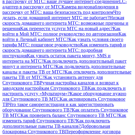
в рассрочку от МТС: ваше лучшее интернет-соединение
LC-
адаптер в рассрочку от МТС
Камера видеонаблюдения в
рассрочку от МТС: ваша безопасность под контролем
Что
делать, если домашний интернет МТС не работает?
Низкая
скорость домашнего интернета МТС: возможные причины и
решения
Как перенести услуги МТС на новый адрес?
Как
войти в Мой МТС: полное руководство по авторизации
Как
войти в Личный кабинет МТС?
Как узнать условия своего
тарифа МТС: пошаговое руководство
Как изменить тариф и
скорость домашнего интернета МТС: подробная
инструкция
Как узнать остаток пакета минут, SMS и
интернета на МТС?
Как подключить дополнительный пакет
минут и интернета МТС?
Как подключить дополнительные
каналы и пакеты ТВ от МТС?
Как отключить дополнительные
пакеты ТВ от МТС?
Как установить антенну для
Спутникового ТВ
Ручная настройка каналов и возврат к
заводским настройкам Спутникового ТВ
Как подключить и
настроить услугу «Мультирум»?
Какое оборудование нужно
для Спутникового ТВ МТС
Как активировать Спутниковое
ТВ
Что такое саморегистрация и как зарегистрировать
оборудование Спутникового ТВ?
Как оплатить Спутниковое
ТВ МТС
Как проверить баланс Спутникового ТВ МТС?
Как
изменить тариф Спутникового ТВ?
Как подключить
дополнительные пакеты ТВ-каналов?
Добровольная
блокировка Спутникового ТВ
Переоформление договора