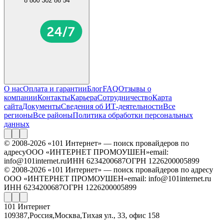
8 800 302 86 54
О нас
Оплата и гарантии
Блог
FAQ
Отзывы о
компании
Контакты
Карьера
Сотрудничество
Карта
сайта
Документы
Сведения об ИТ-деятельности
Все
регионы
Все районы
Политика обработки персональных
данных
© 2008-2026 «101 Интернет» — поиск провайдеров по
адресу
ООО «ИНТЕРНЕТ ПРОМОУШЕН»
email:
info@101internet.ru
ИНН 6234200687
ОГРН 1226200005899
© 2008-2026 «101 Интернет» — поиск провайдеров по адресу
ООО «ИНТЕРНЕТ ПРОМОУШЕН»
email: info@101internet.ru
ИНН 6234200687
ОГРН 1226200005899
101 Интернет
109387
,
Россия
,
Москва
,
Тихая ул., 33, офис 158