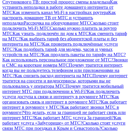
Спутникового ТВ: простой процесс смены владельца
Как
устранить неполадки в работе домашнего интернета от
МТС
Как изменить канал Wi-Fi в настройках роутера
Как
настроить домашнее ТВ от МТС и устранить
неполадки
Рассрочка на оборудование МТС
Сколько стоит
подключить Wi-Fi МТС
Сколько нужно платить за роутер
МТС
Как узнать, подключён ли дом к МТС
Как сменить тариф
на МТС?
Как выбрать тариф без абонентской платы и без
интернета на МТС?
Как проверить подключённые услуги
МТС?
Как подобрать тариф для модема, часов и умных
устройств на МТС?
Как продлить пакеты по тарифу на МТС?
Как использовать персональное предложение от МТС?
Звонки
и СМС на короткие номера МТС
Почему тратится интернет,
когда вы не пользуетесь телефоном или приложениями на
МТС?
Как снизить расход интернета на МТС
Почему интернет
тратится на соцсети и видеосервисы, которыми вы не
пользовались у оператора МТС
Почему тратится мобильный
интернет МТС при подключении к Wi-Fi?
Как подключить
услуги доступа к связи и интернету в роуминге МТС?
Как
организовать связь и интернет в роуминге МТС?
Как работает
интернет в роуминге у МТС?
Как работают звонки МТС в
роуминге?
Что делать, если за границей не работает связь или
интернет МТС?
Как работает МТС услуга За границей?
Как
работает услуга «Забугорище» от МТС?
Сколько стоят услуги
связи МТС при поездках в Крым и Севастополь?
Сколько