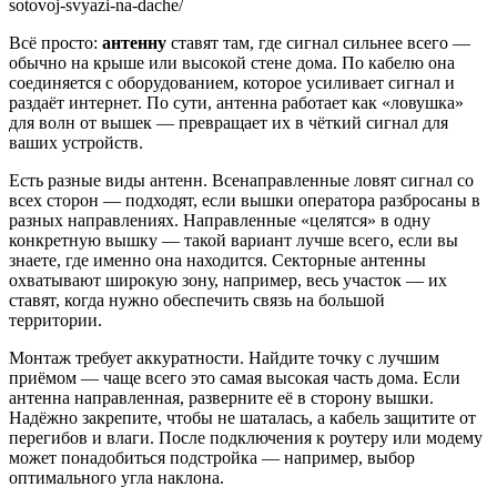
sotovoj-svyazi-na-dache/
Всё просто:
антенну
ставят там, где сигнал сильнее всего —
обычно на крыше или высокой стене дома. По кабелю она
соединяется с оборудованием, которое усиливает сигнал и
раздаёт интернет. По сути, антенна работает как «ловушка»
для волн от вышек — превращает их в чёткий сигнал для
ваших устройств.
Есть разные виды антенн. Всенаправленные ловят сигнал со
всех сторон — подходят, если вышки оператора разбросаны в
разных направлениях. Направленные «целятся» в одну
конкретную вышку — такой вариант лучше всего, если вы
знаете, где именно она находится. Секторные антенны
охватывают широкую зону, например, весь участок — их
ставят, когда нужно обеспечить связь на большой
территории.
Монтаж требует аккуратности. Найдите точку с лучшим
приёмом — чаще всего это самая высокая часть дома. Если
антенна направленная, разверните её в сторону вышки.
Надёжно закрепите, чтобы не шаталась, а кабель защитите от
перегибов и влаги. После подключения к роутеру или модему
может понадобиться подстройка — например, выбор
оптимального угла наклона.