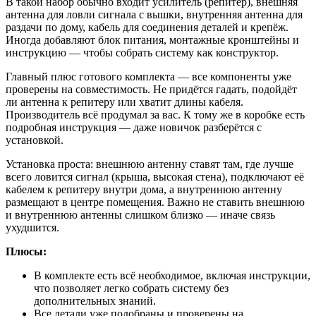
В такой набор обычно входит усилитель (репитер), внешняя
антенна для ловли сигнала с вышки, внутренняя антенна для
раздачи по дому, кабель для соединения деталей и крепёж.
Иногда добавляют блок питания, монтажные кронштейны и
инструкцию — чтобы собрать систему как конструктор.
Главный плюс готового комплекта — все компоненты уже
проверены на совместимость. Не придётся гадать, подойдёт
ли антенна к репитеру или хватит длины кабеля.
Производитель всё продумал за вас. К тому же в коробке есть
подробная инструкция — даже новичок разберётся с
установкой.
Установка проста: внешнюю антенну ставят там, где лучше
всего ловится сигнал (крыша, высокая стена), подключают её
кабелем к репитеру внутри дома, а внутреннюю антенну
размещают в центре помещения. Важно не ставить внешнюю
и внутреннюю антенны слишком близко — иначе связь
ухудшится.
Плюсы:
В комплекте есть всё необходимое, включая инструкции,
что позволяет легко собрать систему без
дополнительных знаний.
Все детали уже подобраны и проверены на