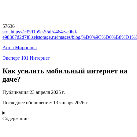
57636
src=
https://c3591b9e-55d5-464e-a0bd-
e98367d2d7f8.selstorage.ru/images/blog/%D0%9C%
Анна Миронова
Эксперт 101 Интернет
Как усилить мобильный интернет на
даче?
Публикация
:
23 апреля 2025 г.
Последнее обновление
:
13 января 2026 г.
Содержание