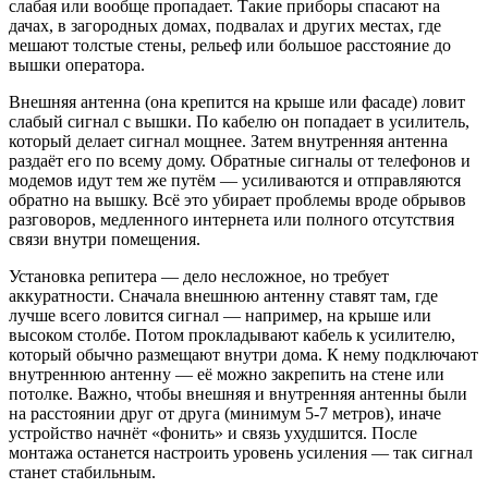
слабая или вообще пропадает. Такие приборы спасают на
дачах, в загородных домах, подвалах и других местах, где
мешают толстые стены, рельеф или большое расстояние до
вышки оператора.
Внешняя антенна (она крепится на крыше или фасаде) ловит
слабый сигнал с вышки. По кабелю он попадает в усилитель,
который делает сигнал мощнее. Затем внутренняя антенна
раздаёт его по всему дому. Обратные сигналы от телефонов и
модемов идут тем же путём — усиливаются и отправляются
обратно на вышку. Всё это убирает проблемы вроде обрывов
разговоров, медленного интернета или полного отсутствия
связи внутри помещения.
Установка репитера — дело несложное, но требует
аккуратности. Сначала внешнюю антенну ставят там, где
лучше всего ловится сигнал — например, на крыше или
высоком столбе. Потом прокладывают кабель к усилителю,
который обычно размещают внутри дома. К нему подключают
внутреннюю антенну — её можно закрепить на стене или
потолке. Важно, чтобы внешняя и внутренняя антенны были
на расстоянии друг от друга (минимум 5-7 метров), иначе
устройство начнёт «фонить» и связь ухудшится. После
монтажа останется настроить уровень усиления — так сигнал
станет стабильным.