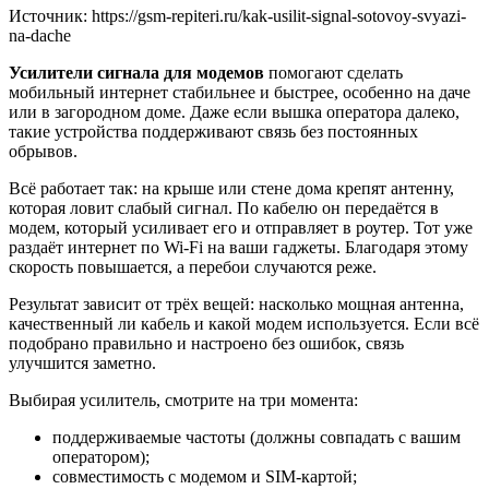
Источник: https://gsm-repiteri.ru/kak-usilit-signal-sotovoy-svyazi-
na-dache
Усилители сигнала для модемов
помогают сделать
мобильный интернет стабильнее и быстрее, особенно на даче
или в загородном доме. Даже если вышка оператора далеко,
такие устройства поддерживают связь без постоянных
обрывов.
Всё работает так: на крыше или стене дома крепят антенну,
которая ловит слабый сигнал. По кабелю он передаётся в
модем, который усиливает его и отправляет в роутер. Тот уже
раздаёт интернет по Wi-Fi на ваши гаджеты. Благодаря этому
скорость повышается, а перебои случаются реже.
Результат зависит от трёх вещей: насколько мощная антенна,
качественный ли кабель и какой модем используется. Если всё
подобрано правильно и настроено без ошибок, связь
улучшится заметно.
Выбирая усилитель, смотрите на три момента:
поддерживаемые частоты (должны совпадать с вашим
оператором);
совместимость с модемом и SIM-картой;