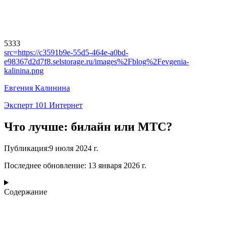
5333
src=
https://c3591b9e-55d5-464e-a0bd-
e98367d2d7f8.selstorage.ru/images%2Fblog%2Fevgenia-
kalinina.png
Евгения Калинина
Эксперт 101 Интернет
Что лучше: билайн или МТС?
Публикация
:
9 июля 2024 г.
Последнее обновление
:
13 января 2026 г.
Содержание