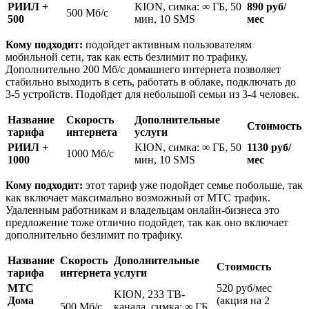
РИИЛ +
KION, симка: ∞ ГБ, 50
890 руб/
500 Мб/с
500
мин, 10 SMS
мес
Кому подходит:
подойдет активным пользователям
мобильной сети, так как есть безлимит по трафику.
Дополнительно 200 Мб/с домашнего интернета позволяет
стабильно выходить в сеть, работать в облаке, подключать до
3-5 устройств. Подойдет для небольшой семьи из 3-4 человек.
Название
Скорость
Дополнительные
Стоимость
тарифа
интернета
услуги
РИИЛ +
KION, симка: ∞ ГБ, 50
1130 руб/
1000 Мб/с
1000
мин, 10 SMS
мес
Кому подходит:
этот тариф уже подойдет семье побольше, так
как включает максимально возможный от МТС трафик.
Удаленным работникам и владельцам онлайн-бизнеса это
предложение тоже отлично подойдет, так как оно включает
дополнительно безлимит по трафику.
Название
Скорость
Дополнительные
Стоимость
тарифа
интернета
услуги
МТС
520 руб/мес
KION, 233 ТВ-
Дома
(акция на 2
500 Мб/с
канала, симка: ∞ ГБ,