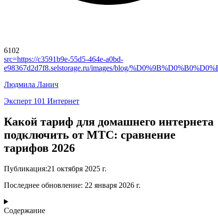
6102
src=
https://c3591b9e-55d5-464e-a0bd-
e98367d2d7f8.selstorage.ru/images/blog/%D0%9B%D
Людмила Ланич
Эксперт 101 Интернет
Какой тариф для домашнего интернета
подключить от МТС: сравнение
тарифов 2026
Публикация
:
21 октября 2025 г.
Последнее обновление
:
22 января 2026 г.
Содержание