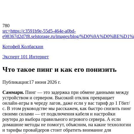
780
src=
https://c3591b9e-55d5-464e-a0bd-
e98367d2d7f8.selstorage.ru/images/blog/%D0%9A%D0%BE%D1%
Котофей Колбаскин
Эксперт 101 Интернет
Что такое пинг и как его понизить
Публикация
:
17 июня 2026 г.
Саммари.
Пинг — это задержка при обмене данными между
устройством и сервером. Высокий отклик превращает
онлайн-игры в череду лагов, даже если у вас тариф до 1 Гбит/
с. В этом руководстве мы расскажем, как быстро снизить пинг
своими силами — от подключения кабеля и настройки
роутера до выбора правильного игрового сервера. А если
домашние методы не помогут, объясним, на какие технологии
и тарифы провайдеров стоит обратить внимание для