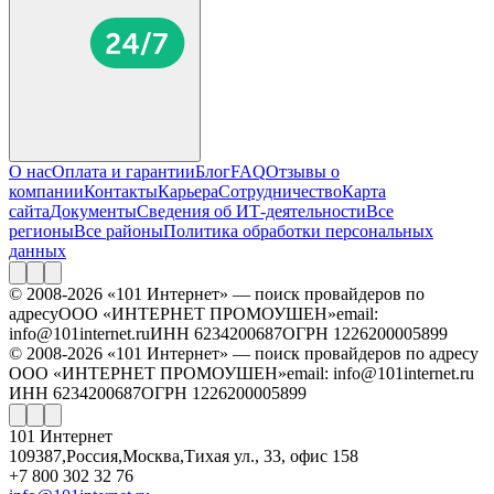
О нас
Оплата и гарантии
Блог
FAQ
Отзывы о
компании
Контакты
Карьера
Сотрудничество
Карта
сайта
Документы
Сведения об ИТ-деятельности
Все
регионы
Все районы
Политика обработки персональных
данных
© 2008-2026 «101 Интернет» — поиск провайдеров по
адресу
ООО «ИНТЕРНЕТ ПРОМОУШЕН»
email:
info@101internet.ru
ИНН 6234200687
ОГРН 1226200005899
© 2008-2026 «101 Интернет» — поиск провайдеров по адресу
ООО «ИНТЕРНЕТ ПРОМОУШЕН»
email: info@101internet.ru
ИНН 6234200687
ОГРН 1226200005899
101 Интернет
109387
,
Россия
,
Москва
,
Тихая ул., 33, офис 158
+7 800 302 32 76