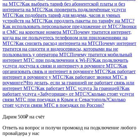
на МТС?
Как выбрать тариф без абонентской платы и без
интернета на МТС?
Как проверить подключённые услуги
МТС?
Как подобрать тариф для модема, часов и умных
устройств на МТС?
Как продлить пакеты по тарифу на МТС?
Как использовать персональное предложение от МТС?
Звонки
и СМС на короткие номера МТС
Почему тратится интернет,
когда вы не пользуетесь телефоном или приложениями на
МТС?
Как снизить расход интернета на МТС
Почему интернет
тратится на соцсети и видеосервисы, которыми вы не
пользовались у оператора МТС
Почему тратится мобильный
интернет МТС при подключении к Wi-Fi?
Как подключить
услуги доступа к связи и интернету в роуминге МТС?
Как
организовать связь и интернет в роуминге МТС?
Как работает
интернет в роуминге у МТС?
Как работают звонки МТС в
роуминге?
Что делать, если за границей не работает связь или
интернет МТС?
Как работает МТС услуга За границей?
Как
работает услуга «Забугорище» от МТС?
Сколько стоят услуги
связи МТС при поездках в Крым и Севастополь?
Сколько
стоят услуги связи МТС в поездках по России?
Дарим 500₽ на счёт
Ответь на вопрос и получи промокод на подключение любого
провайдера у нас