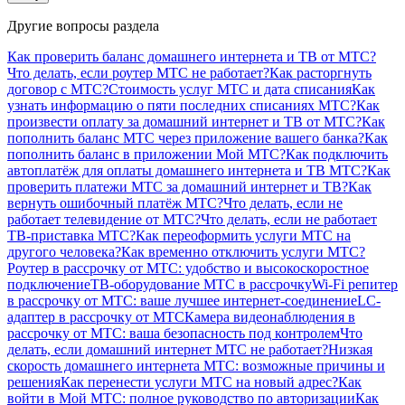
Другие вопросы раздела
Как проверить баланс домашнего интернета и ТВ от МТС?
Что делать, если роутер МТС не работает?
Как расторгнуть
договор с МТС?
Стоимость услуг МТС и дата списания
Как
узнать информацию о пяти последних списаниях МТС?
Как
произвести оплату за домашний интернет и ТВ от МТС?
Как
пополнить баланс МТС через приложение вашего банка?
Как
пополнить баланс в приложении Мой МТС?
Как подключить
автоплатёж для оплаты домашнего интернета и ТВ МТС?
Как
проверить платежи МТС за домашний интернет и ТВ?
Как
вернуть ошибочный платёж МТС?
Что делать, если не
работает телевидение от МТС?
Что делать, если не работает
ТВ-приставка МТС?
Как переоформить услуги МТС на
другого человека?
Как временно отключить услуги МТС?
Роутер в рассрочку от МТС: удобство и высокоскоростное
подключение
ТВ-оборудование МТС в рассрочку
Wi-Fi репитер
в рассрочку от МТС: ваше лучшее интернет-соединение
LC-
адаптер в рассрочку от МТС
Камера видеонаблюдения в
рассрочку от МТС: ваша безопасность под контролем
Что
делать, если домашний интернет МТС не работает?
Низкая
скорость домашнего интернета МТС: возможные причины и
решения
Как перенести услуги МТС на новый адрес?
Как
войти в Мой МТС: полное руководство по авторизации
Как