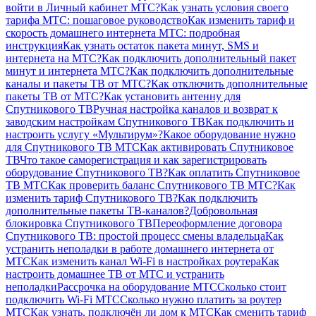
войти в Личный кабинет МТС?
Как узнать условия своего
тарифа МТС: пошаговое руководство
Как изменить тариф и
скорость домашнего интернета МТС: подробная
инструкция
Как узнать остаток пакета минут, SMS и
интернета на МТС?
Как подключить дополнительный пакет
минут и интернета МТС?
Как подключить дополнительные
каналы и пакеты ТВ от МТС?
Как отключить дополнительные
пакеты ТВ от МТС?
Как установить антенну для
Спутникового ТВ
Ручная настройка каналов и возврат к
заводским настройкам Спутникового ТВ
Как подключить и
настроить услугу «Мультирум»?
Какое оборудование нужно
для Спутникового ТВ МТС
Как активировать Спутниковое
ТВ
Что такое саморегистрация и как зарегистрировать
оборудование Спутникового ТВ?
Как оплатить Спутниковое
ТВ МТС
Как проверить баланс Спутникового ТВ МТС?
Как
изменить тариф Спутникового ТВ?
Как подключить
дополнительные пакеты ТВ-каналов?
Добровольная
блокировка Спутникового ТВ
Переоформление договора
Спутникового ТВ: простой процесс смены владельца
Как
устранить неполадки в работе домашнего интернета от
МТС
Как изменить канал Wi-Fi в настройках роутера
Как
настроить домашнее ТВ от МТС и устранить
неполадки
Рассрочка на оборудование МТС
Сколько стоит
подключить Wi-Fi МТС
Сколько нужно платить за роутер
МТС
Как узнать, подключён ли дом к МТС
Как сменить тариф