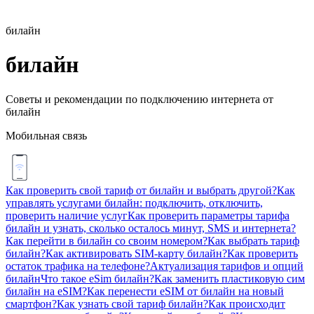
билайн
билайн
Советы и рекомендации по подключению интернета от
билайн
Мобильная связь
Как проверить свой тариф от билайн и выбрать другой?
Как
управлять услугами билайн: подключить, отключить,
проверить наличие услуг
Как проверить параметры тарифа
билайн и узнать, сколько осталось минут, SMS и интернета?
Как перейти в билайн со своим номером?
Как выбрать тариф
билайн?
Как активировать SIM-карту билайн?
Как проверить
остаток трафика на телефоне?
Актуализация тарифов и опций
билайн
Что такое eSim билайн?
Как заменить пластиковую сим
билайн на eSIM?
Как перенести eSIM от билайн на новый
смартфон?
Как узнать свой тариф билайн?
Как происходит