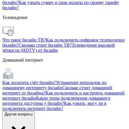
билайн?
Как узнать сумму и срок оплаты по своему тарифу
билайн?
Телевидение
Что такое билайн ТВ?
Как подключить цифровое телевидение
билайн?
Сколько стоит билайн ТВ?
Телевидение высокой
чёткости (HDTV) от билайн
Домашний интернет
Как оплатить счёт билайн?
Устранение неполадок по
домашнему интернету билайн
Сколько стоит домашний
интернет от билайна?
Как подключить и настроить домашний
интернет билайн
Какие типы подключения домашнего
интернета доступны у билайн?
Как узнать, могу ли я
подключить интернет билайн?
Другие вопросы