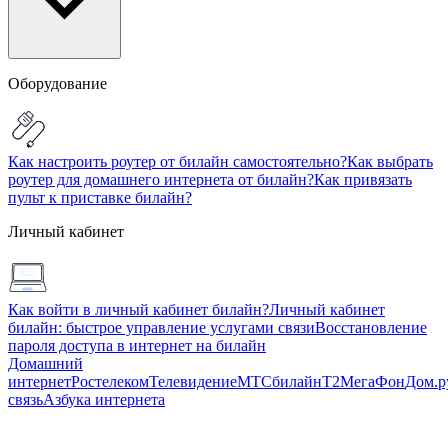
Оборудование
Как настроить роутер от билайн самостоятельно?
Как выбрать
роутер для домашнего интернета от билайн?
Как привязать
пульт к приставке билайн?
Личный кабинет
Как войти в личный кабинет билайн?
Личный кабинет
билайн: быстрое управление услугами связи
Восстановление
пароля доступа в интернет на билайн
Домашний
интернет
Ростелеком
Телевидение
МТС
билайн
Т2
МегаФон
Дом.р
связь
Азбука интернета