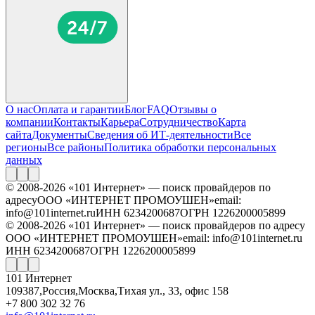
О нас
Оплата и гарантии
Блог
FAQ
Отзывы о
компании
Контакты
Карьера
Сотрудничество
Карта
сайта
Документы
Сведения об ИТ-деятельности
Все
регионы
Все районы
Политика обработки персональных
данных
© 2008-2026 «101 Интернет» — поиск провайдеров по
адресу
ООО «ИНТЕРНЕТ ПРОМОУШЕН»
email:
info@101internet.ru
ИНН 6234200687
ОГРН 1226200005899
© 2008-2026 «101 Интернет» — поиск провайдеров по адресу
ООО «ИНТЕРНЕТ ПРОМОУШЕН»
email: info@101internet.ru
ИНН 6234200687
ОГРН 1226200005899
101 Интернет
109387
,
Россия
,
Москва
,
Тихая ул., 33, офис 158
+7 800 302 32 76