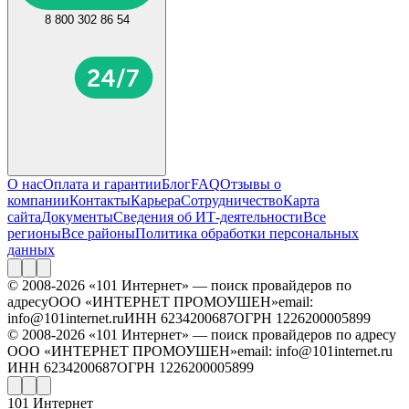
8 800 302 86 54
О нас
Оплата и гарантии
Блог
FAQ
Отзывы о
компании
Контакты
Карьера
Сотрудничество
Карта
сайта
Документы
Сведения об ИТ-деятельности
Все
регионы
Все районы
Политика обработки персональных
данных
© 2008-2026 «101 Интернет» — поиск провайдеров по
адресу
ООО «ИНТЕРНЕТ ПРОМОУШЕН»
email:
info@101internet.ru
ИНН 6234200687
ОГРН 1226200005899
© 2008-2026 «101 Интернет» — поиск провайдеров по адресу
ООО «ИНТЕРНЕТ ПРОМОУШЕН»
email: info@101internet.ru
ИНН 6234200687
ОГРН 1226200005899
101 Интернет