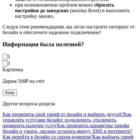
при возникновении проблем можно
сбросить
настройки до заводских
(кнопка Reset) и выполнить
настройку заново.
Следуя этим рекомендациям, вы легко настроите интернет от
билайн и обеспечите надежное подключение!
Информация была полезной?
5
3
Картинка
Дарим 500₽ на счёт
Хочу
Другие вопросы раздела
Как проверить свой тариф от билайн и выбрать другой?
Как
управлять услугами билайн: подключить, отключить,
проверить наличие услуг
Как проверить параметры тарифа
билайн и узнать, сколько осталось минут, SMS и интернета?
Как перейти в билайн со своим номером?
Как выбрать тариф