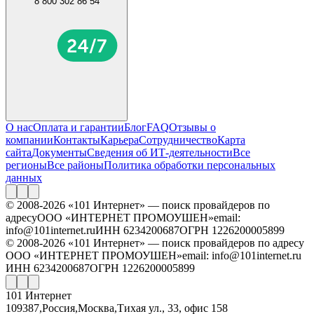
8 800 302 86 54
О нас
Оплата и гарантии
Блог
FAQ
Отзывы о
компании
Контакты
Карьера
Сотрудничество
Карта
сайта
Документы
Сведения об ИТ-деятельности
Все
регионы
Все районы
Политика обработки персональных
данных
© 2008-2026 «101 Интернет» — поиск провайдеров по
адресу
ООО «ИНТЕРНЕТ ПРОМОУШЕН»
email:
info@101internet.ru
ИНН 6234200687
ОГРН 1226200005899
© 2008-2026 «101 Интернет» — поиск провайдеров по адресу
ООО «ИНТЕРНЕТ ПРОМОУШЕН»
email: info@101internet.ru
ИНН 6234200687
ОГРН 1226200005899
101 Интернет
109387
,
Россия
,
Москва
,
Тихая ул., 33, офис 158