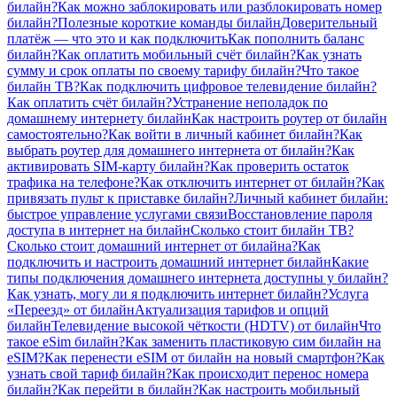
билайн?
Как можно заблокировать или разблокировать номер
билайн?
Полезные короткие команды билайн
Доверительный
платёж — что это и как подключить
Как пополнить баланс
билайн?
Как оплатить мобильный счёт билайн?
Как узнать
сумму и срок оплаты по своему тарифу билайн?
Что такое
билайн ТВ?
Как подключить цифровое телевидение билайн?
Как оплатить счёт билайн?
Устранение неполадок по
домашнему интернету билайн
Как настроить роутер от билайн
самостоятельно?
Как войти в личный кабинет билайн?
Как
выбрать роутер для домашнего интернета от билайн?
Как
активировать SIM-карту билайн?
Как проверить остаток
трафика на телефоне?
Как отключить интернет от билайн?
Как
привязать пульт к приставке билайн?
Личный кабинет билайн:
быстрое управление услугами связи
Восстановление пароля
доступа в интернет на билайн
Сколько стоит билайн ТВ?
Сколько стоит домашний интернет от билайна?
Как
подключить и настроить домашний интернет билайн
Какие
типы подключения домашнего интернета доступны у билайн?
Как узнать, могу ли я подключить интернет билайн?
Услуга
«Переезд» от билайн
Актуализация тарифов и опций
билайн
Телевидение высокой чёткости (HDTV) от билайн
Что
такое eSim билайн?
Как заменить пластиковую сим билайн на
eSIM?
Как перенести eSIM от билайн на новый смартфон?
Как
узнать свой тариф билайн?
Как происходит перенос номера
билайн?
Как перейти в билайн?
Как настроить мобильный