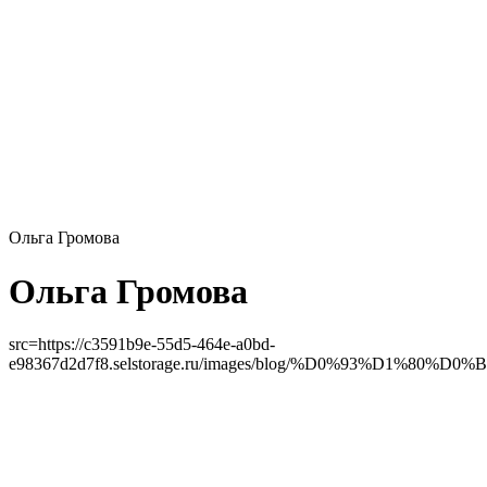
Ольга Громова
Ольга Громова
src=
https://c3591b9e-55d5-464e-a0bd-
e98367d2d7f8.selstorage.ru/images/blog/%D0%93%D