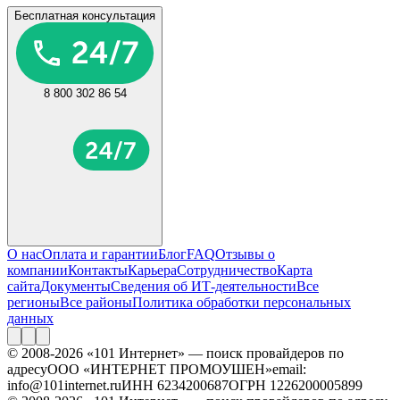
Бесплатная консультация
8 800 302 86 54
О нас
Оплата и гарантии
Блог
FAQ
Отзывы о
компании
Контакты
Карьера
Сотрудничество
Карта
сайта
Документы
Сведения об ИТ-деятельности
Все
регионы
Все районы
Политика обработки персональных
данных
© 2008-2026 «101 Интернет» — поиск провайдеров по
адресу
ООО «ИНТЕРНЕТ ПРОМОУШЕН»
email:
info@101internet.ru
ИНН 6234200687
ОГРН 1226200005899