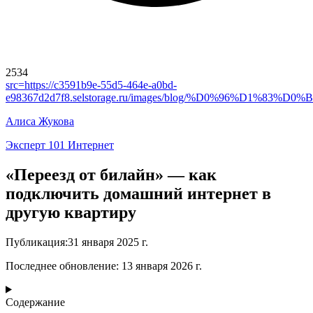
2534
src=
https://c3591b9e-55d5-464e-a0bd-
e98367d2d7f8.selstorage.ru/images/blog/%D0%96%D
Алиса Жукова
Эксперт 101 Интернет
«Переезд от билайн» — как
подключить домашний интернет в
другую квартиру
Публикация
:
31 января 2025 г.
Последнее обновление
:
13 января 2026 г.
Содержание