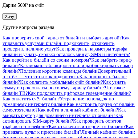
Дарим 500₽ на счёт
Хочу
Другие вопросы раздела
Как проверить свой тариф от билайн и выбрать другой?
Как
управлять услугами билайн: подключить, отключить,
проверить наличие услуг
Как проверить параметры тарифа
билайн и узнать, сколько осталось минут, SMS и интернета?
Как перейти в билайн со своим номером?
Как выбрать тариф
билайн?
Как можно заблокировать или разблокировать номер
билайн?
Полезные короткие команды билайн
Доверительный
платёж — что это и как подключить
Как пополнить баланс
билайн?
Как оплатить мобильный счёт билайн?
Как узнать
сумму и срок оплаты по своему тарифу билайн?
Что такое
билайн ТВ?
Как подключить цифровое телевидение билайн?
Как оплатить счёт билайн?
Устранение неполадок по
домашнему интернету билайн
Как настроить роутер от билайн
самостоятельно?
Как войти в личный кабинет билайн?
Как
выбрать роутер для домашнего интернета от билайн?
Как
активировать SIM-карту билайн?
Как проверить остаток
трафика на телефоне?
Как отключить интернет от билайн?
Как
привязать пульт к приставке билайн?
Личный кабинет билайн:
быстрое управление услугами связи
Восстановление пароля