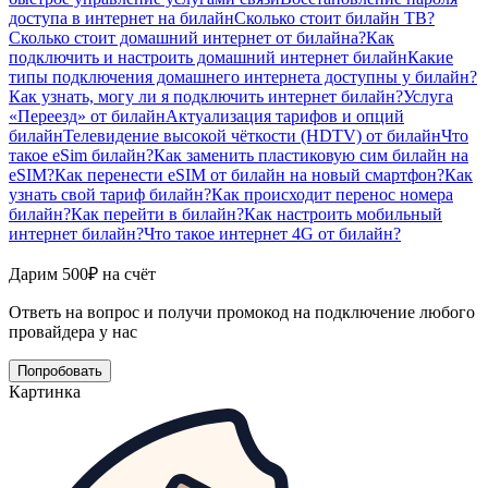
доступа в интернет на билайн
Сколько стоит билайн ТВ?
Сколько стоит домашний интернет от билайна?
Как
подключить и настроить домашний интернет билайн
Какие
типы подключения домашнего интернета доступны у билайн?
Как узнать, могу ли я подключить интернет билайн?
Услуга
«Переезд» от билайн
Актуализация тарифов и опций
билайн
Телевидение высокой чёткости (HDTV) от билайн
Что
такое eSim билайн?
Как заменить пластиковую сим билайн на
eSIM?
Как перенести eSIM от билайн на новый смартфон?
Как
узнать свой тариф билайн?
Как происходит перенос номера
билайн?
Как перейти в билайн?
Как настроить мобильный
интернет билайн?
Что такое интернет 4G от билайн?
Дарим 500₽ на счёт
Ответь на вопрос и получи промокод на подключение любого
провайдера у нас
Попробовать
Картинка