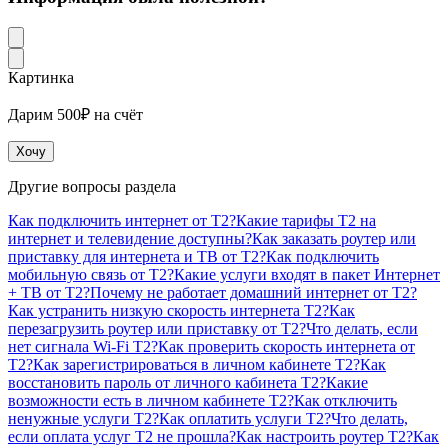
Картинка
Дарим 500₽ на счёт
Хочу
Другие вопросы раздела
Как подключить интернет от T2?
Какие тарифы T2 на
интернет и телевидение доступны?
Как заказать роутер или
приставку для интернета и ТВ от T2?
Как подключить
мобильную связь от T2?
Какие услуги входят в пакет Интернет
+ ТВ от T2?
Почему не работает домашний интернет от T2?
Как устранить низкую скорость интернета T2?
Как
перезагрузить роутер или приставку от T2?
Что делать, если
нет сигнала Wi-Fi T2?
Как проверить скорость интернета от
T2?
Как зарегистрироваться в личном кабинете T2?
Как
восстановить пароль от личного кабинета T2?
Какие
возможности есть в личном кабинете T2?
Как отключить
ненужные услуги T2?
Как оплатить услуги T2?
Что делать,
если оплата услуг T2 не прошла?
Как настроить роутер T2?
Как