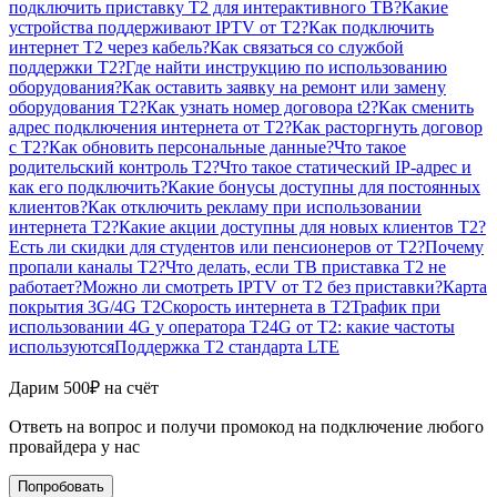
подключить приставку T2 для интерактивного ТВ?
Какие
устройства поддерживают IPTV от T2?
Как подключить
интернет T2 через кабель?
Как связаться со службой
поддержки T2?
Где найти инструкцию по использованию
оборудования?
Как оставить заявку на ремонт или замену
оборудования T2?
Как узнать номер договора t2?
Как сменить
адрес подключения интернета от T2?
Как расторгнуть договор
с T2?
Как обновить персональные данные?
Что такое
родительский контроль T2?
Что такое статический IP-адрес и
как его подключить?
Какие бонусы доступны для постоянных
клиентов?
Как отключить рекламу при использовании
интернета T2?
Какие акции доступны для новых клиентов T2?
Есть ли скидки для студентов или пенсионеров от T2?
Почему
пропали каналы T2?
Что делать, если ТВ приставка T2 не
работает?
Можно ли смотреть IPTV от T2 без приставки?
Карта
покрытия 3G/4G T2
Скорость интернета в T2
Трафик при
использовании 4G у оператора T2
4G от T2: какие частоты
используются
Поддержка T2 стандарта LTE
Дарим 500₽ на счёт
Ответь на вопрос и получи промокод на подключение любого
провайдера у нас
Попробовать