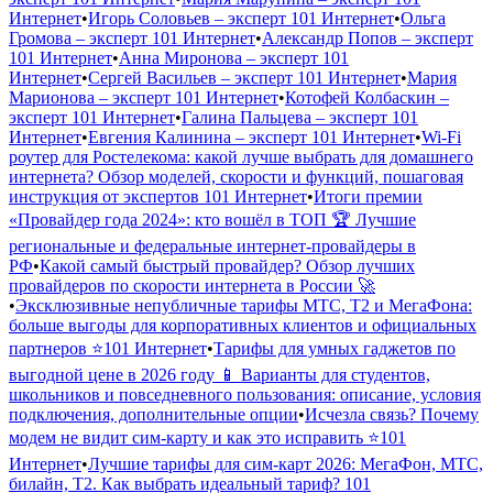
Интернет
•
Игорь Соловьев – эксперт 101 Интернет
•
Ольга
Громова – эксперт 101 Интернет
•
Александр Попов – эксперт
101 Интернет
•
Анна Миронова – эксперт 101
Интернет
•
Сергей Васильев – эксперт 101 Интернет
•
Мария
Марионова – эксперт 101 Интернет
•
Котофей Колбаскин –
эксперт 101 Интернет
•
Галина Пальцева – эксперт 101
Интернет
•
Евгения Калинина – эксперт 101 Интернет
•
Wi-Fi
роутер для Ростелекома: какой лучше выбрать для домашнего
интернета? Обзор моделей, скорости и функций, пошаговая
инструкция от экспертов 101 Интернет
•
Итоги премии
«Провайдер года 2024»: кто вошёл в ТОП 🏆 Лучшие
региональные и федеральные интернет-провайдеры в
РФ
•
Какой самый быстрый провайдер? Обзор лучших
провайдеров по скорости интернета в России 🚀
•
Эксклюзивные непубличные тарифы МТС, Т2 и МегаФона:
больше выгоды для корпоративных клиентов и официальных
партнеров ⭐️101 Интернет
•
Тарифы для умных гаджетов по
выгодной цене в 2026 году 📱 Варианты для студентов,
школьников и повседневного пользования: описание, условия
подключения, дополнительные опции
•
Исчезла связь? Почему
модем не видит сим-карту и как это исправить ⭐️101
Интернет
•
Лучшие тарифы для сим-карт 2026: МегаФон, МТС,
билайн, Т2. Как выбрать идеальный тариф? 101