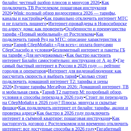
билайн: честный разбор плюсов и минусов 2026
•
Как
подключить ТВ Ростелеком: пошаговая инструкция
2026
•
Wink: полный обзор видеосервиса 2026 — тарифы,
каналы и настройка
•
Как правильно отключить интернет МТС
и не платить лишнего
•
Интернет-провайдеры в Новосибирске
по адресу дома: как проверить
•
Особенности и преимущества
тарифа «Первый мобильный» от Ростелекома
•
Как
подключить тариф Ред на МТС: описание характеристик и
цена
•
Тариф СберМобайл «Для всех»: оплата бонусами
СберСпасибо и условия
•
Безлимитный интернет и пакеты ГБ
на тарифе «Для неудержимых»
•
Как быстро настроить
интернет Билайн самостоятельно: инструкция от А до Я
•
Где
самый быстрый интернет в России в 2026 году — рейтинг
городов и операторов
•
Интернет для видеонаблюдения: как
рассчитать скорость и выбрать тариф
•
Сколько стоит
подключить домашний интернет Т2: тарифы и цены
2026
•
Лучшие тарифы МегаФон 2026: Домашний интернет, ТВ
и мобильная связь
•
Тариф Т2 партнер М: подробный обзор,
условия и способы перехода в 2026 году
•
Стоит ли переходить
на СберМобайл в 2026 году? Плюсы, минусы и скрытые
фишки
•
Как подключить интернет от билайн: тарифы, акции и
проверка адреса
•
Как быстро в 2026 году подключить
интернет в съёмной квартире: пошаговая инструкция
•
Как
расторгнуть договор с Ростелекомом или временно отключить
интернет: все доступные способы в 2026 году
•
Гигабитный