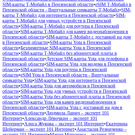
SIM-карты Т‑Мобайл в Пензенской области
•
eSIM Т‑Мобайл в
Пензенской области - Виртуальные симкарты Т‑Мобайл
•
SIM-
карты Т‑Мобайл для интернета в Пензенской области
•
SIM-
карты Т‑Мобайл для умных устройств в Пензенской
области
•
SIM-карты Т‑Мобайл для роутера в Пензенской
области
•
SIM-карты Т‑Мобайл для камер видеонаблюдения в
Пензенской области
•
SIM-карты Т‑Мобайл с доставкой на дом
в Пензенской области
•
SIM-карты Yota в Пензенской
области
•
Безлимитные SIM-карты Yota в Пензенской
области
•
SIM-карты Т‑Мобайл без абонентской платы в
Пензенской области
•
Детские SIM-карты Yota для телефона в
Пензенской области
•
SIM-карты Yota для модема в Пензенской
области
•
SIM-карты Yota для роутера в Пензенской
области
•
eSIM Yota в Пензенской области - Виртуальные
симкарты Yota
•
SIM-карты Yota для интернета в Пензенской
области
•
SIM-карты Yota для автомобиля в Пензенской
области
•
SIM-карты Yota для умных устройств в Пензенской
области
•
SIM-карты Yota без абонентской платы в Пензенской
области
•
SIM-карты Yota для камер видеонаблюдения в
Пензенской области
•
SIM-карты Yota с доставкой на дом в
Пензенской области
•
Людмила Ланич – эксперт 101
Интернет
•
Александр Лёвочкин – эксперт 101
Интернет
•
Алиса Жукова – эксперт 101 Интернет
•
Екатерина
Шейерман – эксперт 101 Интернет
•
Анастасия Резниченко –
эксперт 101 Интернет
•
Мария Марунина – эксперт 101