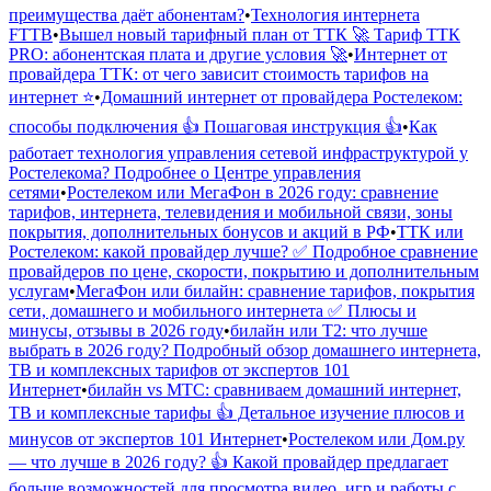
преимущества даёт абонентам?
•
Технология интернета
FTTB
•
Вышел новый тарифный план от ТТК 🚀 Тариф ТТК
PRO: абонентская плата и другие условия 🚀
•
Интернет от
провайдера ТТК: от чего зависит стоимость тарифов на
интернет ⭐
•
Домашний интернет от провайдера Ростелеком:
способы подключения 👍 Пошаговая инструкция 👍
•
Как
работает технология управления сетевой инфраструктурой у
Ростелекома? Подробнее о Центре управления
сетями
•
Ростелеком или МегаФон в 2026 году: сравнение
тарифов, интернета, телевидения и мобильной связи, зоны
покрытия, дополнительных бонусов и акций в РФ
•
ТТК или
Ростелеком: какой провайдер лучше? ✅ Подробное сравнение
провайдеров по цене, скорости, покрытию и дополнительным
услугам
•
МегаФон или билайн: сравнение тарифов, покрытия
сети, домашнего и мобильного интернета ✅ Плюсы и
минусы, отзывы в 2026 году
•
билайн или Т2: что лучше
выбрать в 2026 году? Подробный обзор домашнего интернета,
ТВ и комплексных тарифов от экспертов 101
Интернет
•
билайн vs МТС: сравниваем домашний интернет,
ТВ и комплексные тарифы 👍 Детальное изучение плюсов и
минусов от экспертов 101 Интернет
•
Ростелеком или Дом.ру
— что лучше в 2026 году? 👍 Какой провайдер предлагает
больше возможностей для просмотра видео, игр и работы с