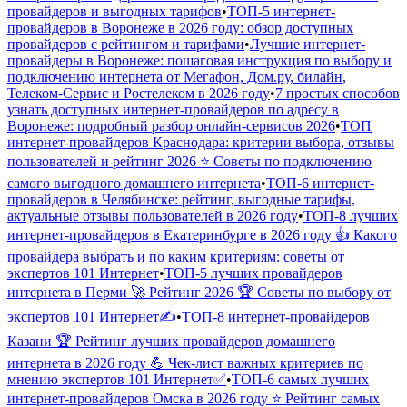
провайдеров и выгодных тарифов
•
ТОП-5 интернет-
провайдеров в Воронеже в 2026 году: обзор доступных
провайдеров с рейтингом и тарифами
•
Лучшие интернет-
провайдеры в Воронеже: пошаговая инструкция по выбору и
подключению интернета от Мегафон, Дом.ру, билайн,
Телеком-Сервис и Ростелеком в 2026 году
•
7 простых способов
узнать доступных интернет-провайдеров по адресу в
Воронеже: подробный разбор онлайн-сервисов 2026
•
ТОП
интернет-провайдеров Краснодара: критерии выбора, отзывы
пользователей и рейтинг 2026 ⭐ Советы по подключению
самого выгодного домашнего интернета
•
ТОП-6 интернет-
провайдеров в Челябинске: рейтинг, выгодные тарифы,
актуальные отзывы пользователей в 2026 году
•
ТОП-8 лучших
интернет-провайдеров в Екатеринбурге в 2026 году 👍 Какого
провайдера выбрать и по каким критериям: советы от
экспертов 101 Интернет
•
ТОП-5 лучших провайдеров
интернета в Перми 🚀 Рейтинг 2026 🏆 Советы по выбору от
экспертов 101 Интернет✍
•
ТОП-8 интернет-провайдеров
Казани 🏆 Рейтинг лучших провайдеров домашнего
интернета в 2026 году 💪 Чек-лист важных критериев по
мнению экспертов 101 Интернет✅
•
ТОП-6 самых лучших
интернет-провайдеров Омска в 2026 году ⭐️ Рейтинг самых