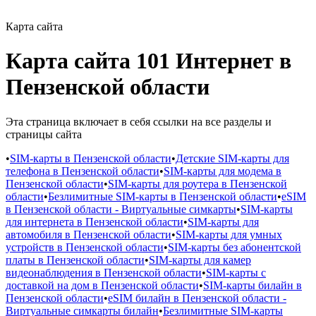
Карта сайта
Карта сайта 101 Интернет в
Пензенской области
Эта страница включает в себя ссылки на все разделы и
страницы сайта
•
SIM-карты в Пензенской области
•
Детские SIM-карты для
телефона в Пензенской области
•
SIM-карты для модема в
Пензенской области
•
SIM-карты для роутера в Пензенской
области
•
Безлимитные SIM-карты в Пензенской области
•
eSIM
в Пензенской области - Виртуальные симкарты
•
SIM-карты
для интернета в Пензенской области
•
SIM-карты для
автомобиля в Пензенской области
•
SIM-карты для умных
устройств в Пензенской области
•
SIM-карты без абонентской
платы в Пензенской области
•
SIM-карты для камер
видеонаблюдения в Пензенской области
•
SIM-карты с
доставкой на дом в Пензенской области
•
SIM-карты билайн в
Пензенской области
•
eSIM билайн в Пензенской области -
Виртуальные симкарты билайн
•
Безлимитные SIM-карты