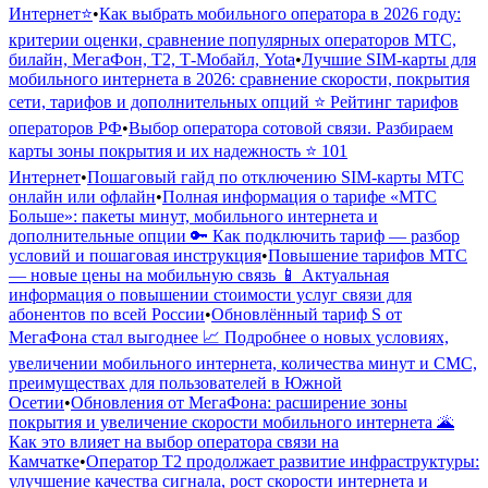
Интернет⭐️
•
Как выбрать мобильного оператора в 2026 году:
критерии оценки, сравнение популярных операторов МТС,
билайн, МегаФон, Т2, Т-Мобайл, Yota
•
Лучшие SIM-карты для
мобильного интернета в 2026: сравнение скорости, покрытия
сети, тарифов и дополнительных опций ⭐️ Рейтинг тарифов
операторов РФ
•
Выбор оператора сотовой связи. Разбираем
карты зоны покрытия и их надежность ⭐️ 101
Интернет
•
Пошаговый гайд по отключению SIM-карты МТС
онлайн или офлайн
•
Полная информация о тарифе «МТС
Больше»: пакеты минут, мобильного интернета и
дополнительные опции 🔑 Как подключить тариф — разбор
условий и пошаговая инструкция
•
Повышение тарифов МТС
— новые цены на мобильную связь 📱 Актуальная
информация о повышении стоимости услуг связи для
абонентов по всей России
•
Обновлённый тариф S от
МегаФона стал выгоднее 📈 Подробнее о новых условиях,
увеличении мобильного интернета, количества минут и СМС,
преимуществах для пользователей в Южной
Осетии
•
Обновления от МегаФона: расширение зоны
покрытия и увеличение скорости мобильного интернета 🌋
Как это влияет на выбор оператора связи на
Камчатке
•
Оператор Т2 продолжает развитие инфраструктуры:
улучшение качества сигнала, рост скорости интернета и