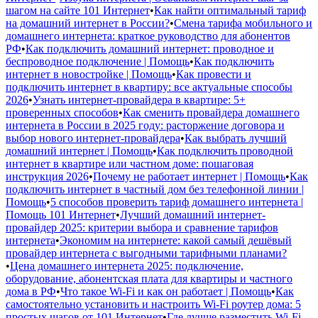
шагом на сайте 101 Интернет
•
Как найти оптимальный тариф
на домашний интернет в России?
•
Смена тарифа мобильного и
домашнего интернета: краткое руководство для абонентов
РФ
•
Как подключить домашний интернет: проводное и
беспроводное подключение | Помощь
•
Как подключить
интернет в новостройке | Помощь
•
Как провести и
подключить интернет в квартиру: все актуальные способы
2026
•
Узнать интернет-провайдера в квартире: 5+
проверенных способов
•
Как сменить провайдера домашнего
интернета в России в 2025 году: расторжение договора и
выбор нового интернет-провайдера
•
Как выбрать лучший
домашний интернет | Помощь
•
Как подключить проводной
интернет в квартире или частном доме: пошаговая
инструкция 2026
•
Почему не работает интернет | Помощь
•
Как
подключить интернет в частный дом без телефонной линии |
Помощь
•
5 способов проверить тариф домашнего интернета |
Помощь 101 Интернет
•
Лучший домашний интернет-
провайдер 2025: критерии выбора и сравнение тарифов
интернета
•
Экономим на интернете: какой самый дешёвый
провайдер интернета с выгодными тарифными планами?
•
Цена домашнего интернета 2025: подключение,
оборудование, абонентская плата для квартиры и частного
дома в РФ
•
Что такое Wi-Fi и как он работает | Помощь
•
Как
самостоятельно установить и настроить Wi-Fi роутер дома: 5
простых шагов от 101 Интернет
•
Где лучше разместить Wi-Fi