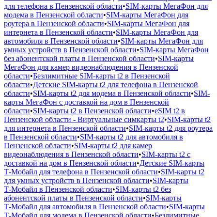
для телефона в Пензенской области
•
SIM-карты МегаФон для
модема в Пензенской области
•
SIM-карты МегаФон для
роутера в Пензенской области
•
SIM-карты МегаФон для
интернета в Пензенской области
•
SIM-карты МегаФон для
автомобиля в Пензенской области
•
SIM-карты МегаФон для
умных устройств в Пензенской области
•
SIM-карты МегаФон
без абонентской платы в Пензенской области
•
SIM-карты
МегаФон для камер видеонаблюдения в Пензенской
области
•
Безлимитные SIM-карты t2 в Пензенской
области
•
Детские SIM-карты t2 для телефона в Пензенской
области
•
SIM-карты t2 для модема в Пензенской области
•
SIM-
карты МегаФон с доставкой на дом в Пензенской
области
•
SIM-карты t2 в Пензенской области
•
eSIM t2 в
Пензенской области - Виртуальные симкарты t2
•
SIM-карты t2
для интернета в Пензенской области
•
SIM-карты t2 для роутера
в Пензенской области
•
SIM-карты t2 для автомобиля в
Пензенской области
•
SIM-карты t2 для камер
видеонаблюдения в Пензенской области
•
SIM-карты t2 с
доставкой на дом в Пензенской области
•
Детские SIM-карты
Т‑Мобайл для телефона в Пензенской области
•
SIM-карты t2
для умных устройств в Пензенской области
•
SIM-карты
Т‑Мобайл в Пензенской области
•
SIM-карты t2 без
абонентской платы в Пензенской области
•
SIM-карты
Т‑Мобайл для автомобиля в Пензенской области
•
SIM-карты
Т‑Мобайл для модема в Пензенской области
•
Безлимитные