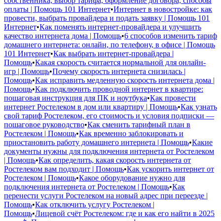
собственника, выбор тарифа, оформление договора, способы
оплаты | Помощь 101 Интернет
•
Интернет в новостройке: как
провести, выбрать провайдера и подать заявку | Помощь 101
Интернет
•
Как поменять интернет-провайдера и улучшить
качество интернета дома | Помощь
•
6 способов изменить тариф
домашнего интернета: онлайн, по телефону, в офисе | Помощь
101 Интернет
•
Как выбрать интернет-провайдера |
Помощь
•
Какая скорость считается нормальной для онлайн-
игр | Помощь
•
Почему скорость интернета снизилась |
Помощь
•
Как исправить медленную скорость интернета дома |
Помощь
•
Как подключить проводной интернет в квартире:
пошаговая инструкция для ПК и ноутбука
•
Как провести
интернет Ростелеком в дом или квартиру | Помощь
•
Как узнать
свой тариф Ростелеком, его стоимость и условия подписки —
пошаговое руководство
•
Как сменить тарифный план в
Ростелеком | Помощь
•
Как временно заблокировать и
приостановить работу домашнего интернета | Помощь
•
Какие
документы нужны для подключения интернета от Ростелеком
| Помощь
•
Как определить, какая скорость интернета от
Ростелеком вам подходит | Помощь
•
Как ускорить интернет от
Ростелеком | Помощь
•
Какое оборудование нужно для
подключения интернета от Ростелеком | Помощь
•
Как
перенести услуги Ростелеком на новый адрес при переезде |
Помощь
•
Как отключить услугу Ростелеком |
Помощь
•
Лицевой счёт Ростелеком: где и как его найти в 2025