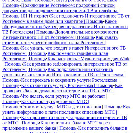
Помощь
•
Подключение Ростелеком: подробный список
документов для подключения интернета, ТВ и телефона |
Помощь 101 Интернет
•
Как подключить Интерактивное ТВ от
Ростелеком в вашем доме или квартире | Помощь
•
Какое
оборудование потребуется для подключения Интерактивного
ТВ Ростелеком | Помощь
•
Дополнительные возможности
Интерактивного ТВ от Ростелеком | Помощь
•
Как узнать
стоимость текущего тарифного плана Ростелеком |
Помощь
•
Как узнать, что входит в пакет Интерактивного ТВ
Ростелеком | Помощь
•
Как поменять тарифный план
Ростелеком | Помощь
•
Как настроить «Мультискрин» для Wink
| Помощь
•
Как временно заблокировать интерактивное ТВ от
Ростелеком | Помощь
•
Как подключить или отключить
дополнительные опции Интерактивного ТВ от Ростелеком |
Помощь
•
Как переехать и сохранить услуги Ростелекома |
Помощь
•
Как отключить услугу Ростелекома | Помощь
•
Как
проверить баланс домашнего интернета и ТВ от МТС |
Помощь
•
Что делать, если роутер МТС не работает |
Помощь
•
Как расторгнуть договор с МТС |
Помощь
•
Стоимость услуг МТС и дата списания | Помощь
•
Как
узнать информацию о пяти последних списаниях МТС |
Помощь
•
Как произвести оплату за домашний интернет и ТВ
от МТС | Помощь
•
Как пополнить баланс МТС через
приложение вашего банка | Помощь
•
Как пополнить баланс в