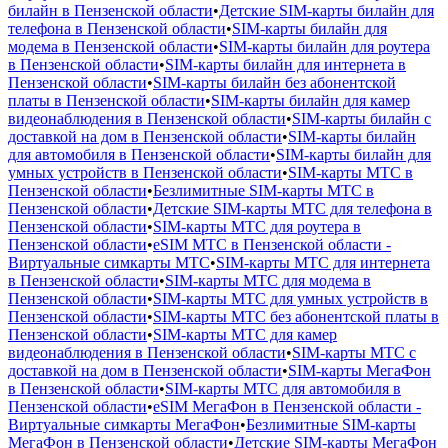
билайн в Пензенской области
•
Детские SIM-карты билайн для
телефона в Пензенской области
•
SIM-карты билайн для
модема в Пензенской области
•
SIM-карты билайн для роутера
в Пензенской области
•
SIM-карты билайн для интернета в
Пензенской области
•
SIM-карты билайн без абонентской
платы в Пензенской области
•
SIM-карты билайн для камер
видеонаблюдения в Пензенской области
•
SIM-карты билайн с
доставкой на дом в Пензенской области
•
SIM-карты билайн
для автомобиля в Пензенской области
•
SIM-карты билайн для
умных устройств в Пензенской области
•
SIM-карты МТС в
Пензенской области
•
Безлимитные SIM-карты МТС в
Пензенской области
•
Детские SIM-карты МТС для телефона в
Пензенской области
•
SIM-карты МТС для роутера в
Пензенской области
•
eSIM МТС в Пензенской области -
Виртуальные симкарты МТС
•
SIM-карты МТС для интернета
в Пензенской области
•
SIM-карты МТС для модема в
Пензенской области
•
SIM-карты МТС для умных устройств в
Пензенской области
•
SIM-карты МТС без абонентской платы в
Пензенской области
•
SIM-карты МТС для камер
видеонаблюдения в Пензенской области
•
SIM-карты МТС с
доставкой на дом в Пензенской области
•
SIM-карты МегаФон
в Пензенской области
•
SIM-карты МТС для автомобиля в
Пензенской области
•
eSIM МегаФон в Пензенской области -
Виртуальные симкарты МегаФон
•
Безлимитные SIM-карты
МегаФон в Пензенской области
•
Детские SIM-карты МегаФон