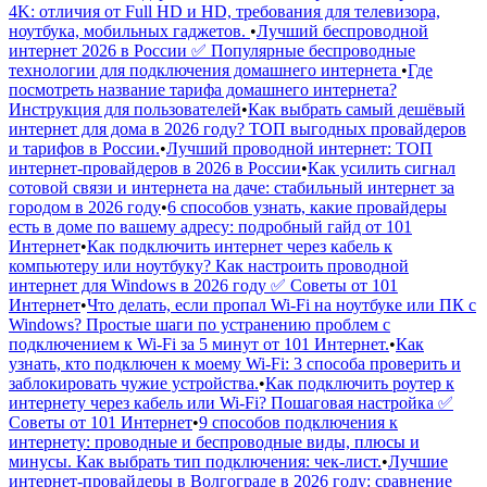
4K: отличия от Full HD и HD, требования для телевизора,
ноутбука, мобильных гаджетов.
•
Лучший беспроводной
интернет 2026 в России ✅ Популярные беспроводные
технологии для подключения домашнего интернета
•
Где
посмотреть название тарифа домашнего интернета?
Инструкция для пользователей
•
Как выбрать самый дешёвый
интернет для дома в 2026 году? ТОП выгодных провайдеров
и тарифов в России.
•
Лучший проводной интернет: ТОП
интернет-провайдеров в 2026 в России
•
Как усилить сигнал
сотовой связи и интернета на даче: стабильный интернет за
городом в 2026 году
•
6 способов узнать, какие провайдеры
есть в доме по вашему адресу: подробный гайд от 101
Интернет
•
Как подключить интернет через кабель к
компьютеру или ноутбуку? Как настроить проводной
интернет для Windows в 2026 году ✅ Советы от 101
Интернет
•
Что делать, если пропал Wi-Fi на ноутбуке или ПК с
Windows? Простые шаги по устранению проблем с
подключением к Wi-Fi за 5 минут от 101 Интернет.
•
Как
узнать, кто подключен к моему Wi-Fi: 3 способа проверить и
заблокировать чужие устройства.
•
Как подключить роутер к
интернету через кабель или Wi-Fi? Пошаговая настройка ✅
Советы от 101 Интернет
•
9 способов подключения к
интернету: проводные и беспроводные виды, плюсы и
минусы. Как выбрать тип подключения: чек-лист.
•
Лучшие
интернет-провайдеры в Волгограде в 2026 году: сравнение