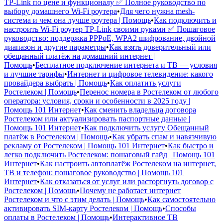
TP-Link по цене и функционалу ✅ Полное руководство по
выбору домашнего Wi-Fi роутера
•
Для чего нужна mesh-
система и чем она лучше роутера | Помощь
•
Как подключить и
настроить Wi-Fi роутер TP-Link своими руками ✅ Пошаговое
руководство: поддержка PPPoE, WPA2 шифрование, двойной
диапазон и другие параметры
•
Как взять доверительный или
обещанный платёж на домашний интернет |
Помощь
•
Бесплатное подключение интернета и ТВ — условия
и лучшие тарифы
•
Интернет и цифровое телевидение: какого
провайдера выбрать | Помощь
•
Как оплатить услуги
Ростелеком | Помощь
•
Перенос номера в Ростелеком от любого
оператора: условия, сроки и особенности в 2025 году |
Помощь 101 Интернет
•
Как сменить владельца договора
Ростелеком или актуализировать паспортные данные |
Помощь 101 Интернет
•
Как подключить услугу Обещанный
платёж в Ростелеком | Помощь
•
Как убрать спам и навязчивую
рекламу от Ростелеком | Помощь 101 Интернет
•
Как быстро и
легко подключить Ростелеком: пошаговый гайд | Помощь 101
Интернет
•
Как настроить автоплатёж Ростелеком на интернет,
ТВ и телефон: пошаговое руководство | Помощь 101
Интернет
•
Как отказаться от услуг или расторгнуть договор с
Ростелеком | Помощь
•
Почему не работает интернет
Ростелеком и что с этим делать | Помощь
•
Как самостоятельно
активировать SIM-карту Ростелеком | Помощь
•
Способы
оплаты в Ростелеком | Помощь
•
Интерактивное ТВ