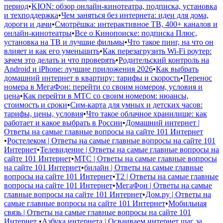
период
•
KION: обзор онлайн-кинотеатра, подписка, установка
и техподдержка
•
Чем заняться без интернета: идеи для дома,
дороги и дачи
•
Смотрёшка: интерактивное ТВ, 400+ каналов и
онлайн-кинотеатры
•
Все о Кинопоиске: подписка Плюс,
установка на ТВ и лучшие фильмы
•
Что такое пинг, на что он
влияет и как его уменьшить
•
Как перезагрузить Wi-Fi роутер:
зачем это делать и что проверять
•
Родительский контроль на
Android и iPhone: лучшие приложения 2026
•
Как выбрать
домашний интернет в квартиру: тарифы и скорость
•
Перенос
номера в МегаФон: перейти со своим номером, условия и
цена
•
Как перейти в МТС со своим номером: нюансы,
стоимость и сроки
•
Сим-карта для умных и детских часов:
тарифы, цены, условия
•
Что такое облачное хранилище: как
работает и какое выбрать в России
•
Домашний интернет |
Ответы на самые главные вопросы на сайте 101 Интернет
•
Ростелеком | Ответы на самые главные вопросы на сайте 101
Интернет
•
Телевидение | Ответы на самые главные вопросы на
сайте 101 Интернет
•
МТС | Ответы на самые главные вопросы
на сайте 101 Интернет
•
билайн | Ответы на самые главные
вопросы на сайте 101 Интернет
•
Т2 | Ответы на самые главные
вопросы на сайте 101 Интернет
•
МегаФон | Ответы на самые
главные вопросы на сайте 101 Интернет
•
Дом.ру | Ответы на
самые главные вопросы на сайте 101 Интернет
•
Мобильная
связь | Ответы на самые главные вопросы на сайте 101
Интернет
•
Азбука интернета | Осваиваем интернет шаг за