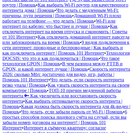
роутер | Помощь
•
Как выбрать Wi-Fi роутер для качественного
интернета дома | Помощь
•
Что делать с медленным Wi-Fi:
причины, пути решения | Помощь
•
Домашний Wi-Fi плохо
работает на телефоне — что делать | Помощь
•
Wi-Fi или
интернет по кабелю: что быстрее и лучше | Помощь
•
Как
отключить интернет на время отпуска и сэкономить | Советы
от 101 Интернет
•
Как отключить домашний интернет навсегда
или заблокировать на время | Помощь
•
9 видов подключения к
сети интернет: проводные и беспроводные | Как выбрать и
как подключить интернет | Помощь 101 Интернет
•
Технология
DOCSIS: что это и как подключиться | Помощь
•
Что такое
технология GPON | Помощь
•
В чем разница между FTTB и
GPON, и какой интернет лучше | Помощь
•
Скорость интернета
2026: сколько Мб/с достаточно для видео, игр, работы |
Помощь 101 Интернет
•
Что делать, если скорость интернета
резко упала | Помощь
•
Как узнать скорость интернета на своем
компьютере | Помощь
•
ТОП-10 причин медленной работы
интернета 🔑 Как увеличить или восстановить скорость
интернета
•
Как выбрать оптимальную скорость интернета |
Помощь
•
Какая должна быть скорость интернета для 4k-видео |
Помощь
•
Что делать, если забыли пароль от Wi-Fi | Помощь
•
6
простых способов поиска лицевого счёта на случай, если вы
забыли номер договора на интернет! | Помощь 101
Интернет
•
Интернет в съёмную квартиру: согласие