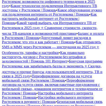
Ростелеком: возможности цифрового телевидения в 2025
году
•
Какие технологии подключения Интерактивного ТВ
доступны у Ростелеком | Помощь
•
Какое оборудование нужно
для подключения интернета от Ростелекома | Помощь
•
Как
настроить мобильный интернет от Ростелеком |
Помощь
•
Какой тариф выбрать для Интерактивного ТВ от
Ростелеком в 2025 году ⭐ Сравнение стоимости, скорости,
числа ТВ-каналов и возможностей приставки
•
Баланс и оплата
в Ростелеком | Помощь
•
Допустимый лимит расходов в
Ростелеком: что это и как работает | Помощь
•
Как отправлять
SMS и MMS через Ростелеком — инструкция на 2025 год ⭐
Особенности, тарифы и настройки
•
Как правильно
расторгнуть договор с Ростелекомом без штрафов и
задолженностей | Помощь 101 Интернет
•
Бонусная программа
Ростелекома: как зарабатывать баллы и экономить ⭐ Скидки,
доступы и прочие бонусы для пользователей интернета, ТВ и
связи в 2025 году
•
Переоформление договора на услуги
мобильной связи Ростелеком | Помощь
•
Переоформление
договора на услуги связи, включая пакетные предложения с
мобильной связью, домашним интернетом и телевидением от
Ростелеком | Помощь
•
Настройка мобильного интернета
Ростелеком | Помощь
•
Настройки мобильного интернета
Ростелеком в роуминге | Помощь
•
Безопасная мобильная связь
от Ростелеком | Помощь
•
Услуга роуминга от Ростелеком |