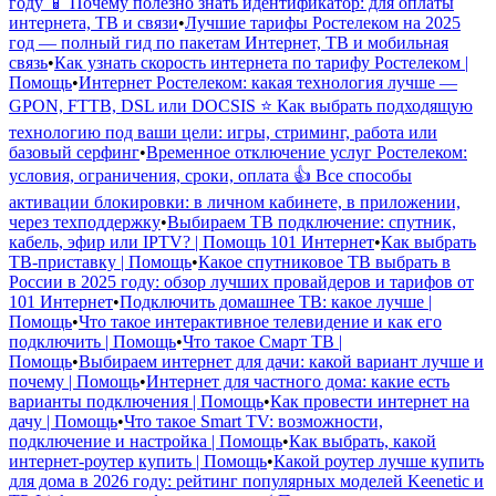
году 📱 Почему полезно знать идентификатор: для оплаты
интернета, ТВ и связи
•
Лучшие тарифы Ростелеком на 2025
год — полный гид по пакетам Интернет, ТВ и мобильная
связь
•
Как узнать скорость интернета по тарифу Ростелеком |
Помощь
•
Интернет Ростелеком: какая технология лучше —
GPON, FTTB, DSL или DOCSIS ⭐ Как выбрать подходящую
технологию под ваши цели: игры, стриминг, работа или
базовый серфинг
•
Временное отключение услуг Ростелеком:
условия, ограничения, сроки, оплата 👍 Все способы
активации блокировки: в личном кабинете, в приложении,
через техподдержку
•
Выбираем ТВ подключение: спутник,
кабель, эфир или IPTV? | Помощь 101 Интернет
•
Как выбрать
ТВ-приставку | Помощь
•
Какое спутниковое ТВ выбрать в
России в 2025 году: обзор лучших провайдеров и тарифов от
101 Интернет
•
Подключить домашнее ТВ: какое лучше |
Помощь
•
Что такое интерактивное телевидение и как его
подключить | Помощь
•
Что такое Смарт ТВ |
Помощь
•
Выбираем интернет для дачи: какой вариант лучше и
почему | Помощь
•
Интернет для частного дома: какие есть
варианты подключения | Помощь
•
Как провести интернет на
дачу | Помощь
•
Что такое Smart TV: возможности,
подключение и настройка | Помощь
•
Как выбрать, какой
интернет-роутер купить | Помощь
•
Какой роутер лучше купить
для дома в 2026 году: рейтинг популярных моделей Keenetic и