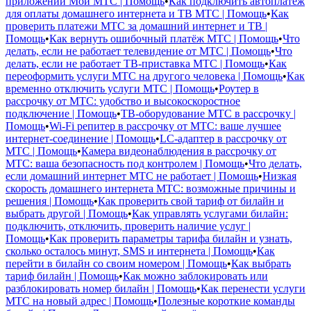
приложении Мой МТС | Помощь
•
Как подключить автоплатёж
для оплаты домашнего интернета и ТВ МТС | Помощь
•
Как
проверить платежи МТС за домашний интернет и ТВ |
Помощь
•
Как вернуть ошибочный платёж МТС | Помощь
•
Что
делать, если не работает телевидение от МТС | Помощь
•
Что
делать, если не работает ТВ-приставка МТС | Помощь
•
Как
переоформить услуги МТС на другого человека | Помощь
•
Как
временно отключить услуги МТС | Помощь
•
Роутер в
рассрочку от МТС: удобство и высокоскоростное
подключение | Помощь
•
ТВ-оборудование МТС в рассрочку |
Помощь
•
Wi-Fi репитер в рассрочку от МТС: ваше лучшее
интернет-соединение | Помощь
•
LC-адаптер в рассрочку от
МТС | Помощь
•
Камера видеонаблюдения в рассрочку от
МТС: ваша безопасность под контролем | Помощь
•
Что делать,
если домашний интернет МТС не работает | Помощь
•
Низкая
скорость домашнего интернета МТС: возможные причины и
решения | Помощь
•
Как проверить свой тариф от билайн и
выбрать другой | Помощь
•
Как управлять услугами билайн:
подключить, отключить, проверить наличие услуг |
Помощь
•
Как проверить параметры тарифа билайн и узнать,
сколько осталось минут, SMS и интернета | Помощь
•
Как
перейти в билайн со своим номером | Помощь
•
Как выбрать
тариф билайн | Помощь
•
Как можно заблокировать или
разблокировать номер билайн | Помощь
•
Как перенести услуги
МТС на новый адрес | Помощь
•
Полезные короткие команды