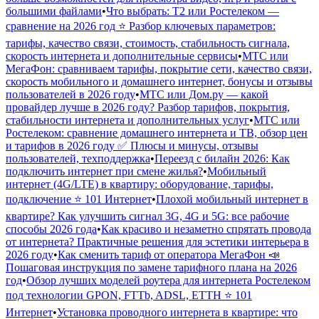
большими файлами
•
Что выбрать: Т2 или Ростелеком —
сравнение на 2026 год ⭐ Разбор ключевых параметров:
тарифы, качество связи, стоимость, стабильность сигнала,
скорость интернета и дополнительные сервисы
•
МТС или
МегаФон: сравниваем тарифы, покрытие сети, качество связи,
скорость мобильного и домашнего интернет, бонусы и отзывы
пользователей в 2026 году
•
МТС или Дом.ру — какой
провайдер лучше в 2026 году? Разбор тарифов, покрытия,
стабильности интернета и дополнительных услуг
•
МТС или
Ростелеком: сравнение домашнего интернета и ТВ, обзор цен
и тарифов в 2026 году ✅ Плюсы и минусы, отзывы
пользователей, техподдержка
•
Переезд с билайн 2026: Как
подключить интернет при смене жилья?
•
Мобильный
интернет (4G/LTE) в квартиру: оборудование, тарифы,
подключение ⭐ 101 Интернет
•
Плохой мобильный интернет в
квартире? Как улучшить сигнал 3G, 4G и 5G: все рабочие
способы 2026 года
•
Как красиво и незаметно спрятать провода
от интернета? Практичные решения для эстетики интерьера в
2026 году
•
Как сменить тариф от оператора МегаФон 📣
Пошаговая инструкция по замене тарифного плана на 2026
год
•
Обзор лучших моделей роутера для интернета Ростелеком
под технологии GPON, FTTb, ADSL, ETTH ⭐ 101
Интернет
•
Установка проводного интернета в квартире: что