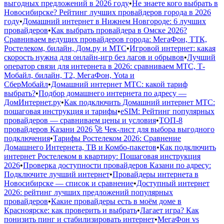
выгодных предложений в 2026 году
•
Не знаете кого выбрать в
Новосибирске? Рейтинг лучших провайдеров города в 2026
году
•
Домашний интернет в Нижнем Новгороде: 6 лучших
провайдеров
•
Как выбрать провайдера в Омске 2026?
Сравниваем ведущих провайдеров города: МегаФон, ТТК,
Ростелеком, билайн, Дом.ру и МТС
•
Игровой интернет: какая
скорость нужна для онлайн-игр без лагов и обрывов
•
Лучший
оператор связи для интернета в 2026: сравниваем МТС, Т-
Мобайл, билайн, Т2, МегаФон, Yota и
СберМобайл
•
Домашний интернет МТС: какой тариф
выбрать?
•
Подбор домашнего интернета по адресу —
ДомИнтернет.ру
•
Как подключить Домашний интернет МТС:
пошаговая инструкция и тарифы
•
eSIM: Рейтинг популярных
провайдеров — сравниваем цены и условия
•
ТОП-8
провайдеров Казани 2026 🚀 Чек-лист для выбора выгодного
подключения
•
Тарифы Ростелеком 2026: Сравнение
Домашнего Интернета, ТВ и Комбо-пакетов
•
Как подключить
интернет Ростелеком в квартиру: Пошаговая инструкция
2026
•
Проверка доступности провайдеров Казани по адресу:
Подключите лучший интернет
•
Провайдеры интернета в
Новосибирске — список и сравнение
•
Доступный интернет
2026: рейтинг лучших предложений популярных
провайдеров
•
Какие провайдеры есть в моём доме в
Красноярске: как проверить и выбрать
•
Лагает игра? Как
понизить пинг и стабилизировать интернет
•
МегаФон vs