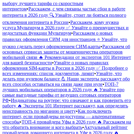
выбору лучшего тарифа со скоростным
интернетом
•
Расскажем, с чем связаны частые сбои в работе
интернета в 2026 году 🔍 Узнайте, стоит ли бояться полного
отключения интернета в России
•
Расскажем, кому нужна
услуга Мультирум в 2026 году ✅ Узнайте о преимуществах и
недостатках функции Мультирум
•
Расскажем о новых
правилах оформления СИМ для иностранцев ⭐️ Узнайте, что
нужно сделать перед оформлением СИМ-карты
•
Расскажем об
основных сервисах защиты от мошенничества операторов
мобильной связи 🔥 Рекомендации от экспертов 101 Интернет
для вашей безопасности
•
Узнайте о новых правилах
оформления SIM-карты в России в 2026 году ✅ Подробнее о
всех изменениях: список документов, лимит
•
Узнайте, что
делать при нулевом балансе 💪 Наши эксперты расскажут обо
всех способах оставаться на связи даже при нуле
•
ТОП-7
лучших мобильных операторов в 2026 году 🔥 Узнайте про
самые выгодные тарифы от ведущих сотовых операторов
РФ
•
Индикаторы на роутере: что означают и как проверить его
работу 🔥 Эксперты 101 Интернет расскажут, как определять
неисправность по миганию и цвету
•
Как подключить
интернет, если провайдеры недоступны — альтернативные
способы
•
ТОП-4 провайдера Уфы в 2026 году 🔥 Расскажем на
что обратить внимание и кого выбрать
•
Актуальный рейтинг
провайдеров домашнего интернета в Уфе в 2026 году 🔥