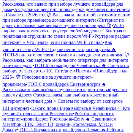
Расскажем, что важно при выборе лучшего провайдера для
дома
•
Актуальный рейтинг провайдеров домашнего интернета
в Самаре на 2026 год 🚀 Расскажем, на что обратить внимание
при выборе провайдера домашнего интернета
•
Интернет по
адресу в Самаре: как выбрать лучшего провайдера 🚀
•
Wi-Fi
пароль: как поменять на роутере любой модели ✅ Быстрая и
понятная инструкция по смене пароля Wi-Fi
•
Роутер не раздает
интернет ⭐ Что делать, если пропал Wi-Fi сигнал
•
Как
увеличить зону Wi-Fi: Подключение второго роутера 🔥
•
ТОП-5 операторов связи с самыми выгодными условиями 🚀
Расскажем, как выбрать мобильного оператора для интернета
и не прогадать
•
ТОП-6 провайдеров Челябинска 🔥 Советы по
выбору от экспертов 101 Интернет
•
Премия «Провайдер года
2025» 🏆 Голосование за лучшего интернет-
провайдера
•
ТОП-8 провайдеров Екатеринбурга 🔥
Рассказываем, как выбрать лучшего интернет-провайдера по
вашему адресу
•
Рассказываем, как выбрать качественный
интернет в частный дом ⭐️ Советы по выбору от экспертов
101 интернет
•
Какого провайдера выбрать в Челябинске ✅ Кто
лучше Интерсвязь или Ростелеком
•
Рейтинг недорогих
интернет-провайдеров Ростова-на-Дону 🔥 Сравниваем
МегаФон, ТТК, Элит ТВ, билайн, Ростелеком, МТС и
Дом.ру
•
ТОП-5 бюджетных провайдеров Перми 🔥 Рейтинг