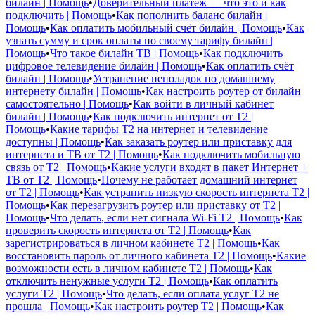
билайн | Помощь
•
Доверительный платёж — что это и как
подключить | Помощь
•
Как пополнить баланс билайн |
Помощь
•
Как оплатить мобильный счёт билайн | Помощь
•
Как
узнать сумму и срок оплаты по своему тарифу билайн |
Помощь
•
Что такое билайн ТВ | Помощь
•
Как подключить
цифровое телевидение билайн | Помощь
•
Как оплатить счёт
билайн | Помощь
•
Устранение неполадок по домашнему
интернету билайн | Помощь
•
Как настроить роутер от билайн
самостоятельно | Помощь
•
Как войти в личный кабинет
билайн | Помощь
•
Как подключить интернет от T2 |
Помощь
•
Какие тарифы T2 на интернет и телевидение
доступны | Помощь
•
Как заказать роутер или приставку для
интернета и ТВ от T2 | Помощь
•
Как подключить мобильную
связь от T2 | Помощь
•
Какие услуги входят в пакет Интернет +
ТВ от T2 | Помощь
•
Почему не работает домашний интернет
от T2 | Помощь
•
Как устранить низкую скорость интернета T2 |
Помощь
•
Как перезагрузить роутер или приставку от T2 |
Помощь
•
Что делать, если нет сигнала Wi-Fi T2 | Помощь
•
Как
проверить скорость интернета от T2 | Помощь
•
Как
зарегистрироваться в личном кабинете T2 | Помощь
•
Как
восстановить пароль от личного кабинета T2 | Помощь
•
Какие
возможности есть в личном кабинете T2 | Помощь
•
Как
отключить ненужные услуги T2 | Помощь
•
Как оплатить
услуги T2 | Помощь
•
Что делать, если оплата услуг T2 не
прошла | Помощь
•
Как настроить роутер T2 | Помощь
•
Как