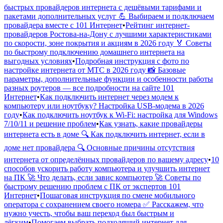
быстрых провайдеров интернета с дешёвыми тарифами и
пакетами дополнительных услуг 💪 Выбираем и подключаем
провайдера вместе с 101 Интернет
•
Рейтинг интернет-
провайдеров Ростова-на-Дону с лучшими характеристиками
по скорости, зоне покрытия и акциям в 2026 году 🏅 Советы
по быстрому подключению домашнего интернета на
выгодных условиях
•
Подробная инструкция с фото по
настройке интернета от МТС в 2026 году 📸 Базовые
параметры, дополнительные функции и особенности работы
разных роутеров — все подробности на сайте 101
Интернет
•
Как подключить интернет через модем к
компьютеру или ноутбуку? Настройка USB-модема в 2026
году
•
Как подключить ноутбук к Wi-Fi: настройка для Windows
7/10/11 и решение проблем
•
Как узнать, какие провайдеры
интернета есть в доме 🔍 Как подключить интернет, если в
доме нет провайдера 🔍 Основные причины отсутствия
интернета от определённых провайдеров по вашему адресу
•
10
способов ускорить работу компьютера и улучшить интернет
на ПК 🚀 Что делать, если завис компьютер 🚀 Советы по
быстрому решению проблем с ПК от экспертов 101
Интернет
•
Пошаговая инструкция по смене мобильного
оператора с сохранением своего номера ✅ Расскажем, что
нужно учесть, чтобы ваш переход был быстрым и
лёгким
•
Помогаем выбрать подходящий интернет для