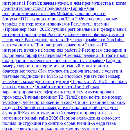
интернет (1 Гбит/с): зачем нужен, в чём преимущества и когда
действительно стоит подключать
•
Тариф «Для
предприимчивых» от СберМобайл: условие, цена и
бонусы.
•
ТОП лучших тарифов Т2 в 2026 году: выгодные
тарифы с интернетом и звонками
•
Результаты премии
«Провайдер года» 2025: лучшие региональные и федеральные
интернет‑провайдеры России.
•
Сколько весит фильм, песня и
час видео? Расход интернета в ГБ
•
Расход трафика в YouTube:
как сэкономить ГБ и настроить качество
•
Сколько ГБ
интернета нужно на месяц для работы? Разбираем сценарии и
подбираем тариф без переплат
•
Сколько реально ГБ тратит ваш
смартфон и как перестать переплачивать за трафик
•
Гайд по
замеру скорости интернета: системный мониторинг и
браузерные тесты
•
Как отключить дополнительные услуги и
платные подписки на МТС
•
12 способов узнать свой номер
телефона: команды и инструкции
•
Пароль от Wi-Fi: 5 способов
как его узнать.
•
Онлайн-кинотеатр Иви (Ivi): как
зарегистрироваться, оформить подписку и активировать
промокод
•
Личный кабинет Т2 (Теле2): как войти по номеру
телефона, через приложение и сайт
•
Личный кабинет билайн:
вход в ЛК билайн по номеру телефона, настройка услуг и
функций
•
Как купить «чистый номер» и проверить его
историю: полный гайд 2026
•
Период охлаждения сим-карт:
полная инструкция по снятию ограничений
•
Амедиатека —
обзор сервиса: подписка, приложение, бесплатный