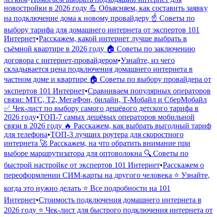
новостройки в 2026 году 💪 Объясняем, как составить заявку
на подключение дома к новому провайдеру ☝️ Советы по
выбору тарифа для домашнего интернета от экспертов 101
Интернет
•
Расскажем, какой интернет лучше выбрать в
съёмной квартире в 2026 году 🏠 Советы по заключению
договора с интернет-провайдером
•
Узнайте, из чего
складывается цена подключения домашнего интернета в
частном доме и квартире 🏠 Советы по выбору провайдера от
экспертов 101 Интернет
•
Сравниваем популярных операторов
связи: МТС, Т2, МегаФон, билайн, Т-Мобайл и СберМобайл
✅ Чек-лист по выбору самого дешёвого детского тарифа в
2026 году
•
ТОП-7 самых дешёвых операторов мобильной
связи в 2026 году 🔥 Расскажем, как выбрать выгодный тариф
для телефона
•
ТОП-3 лучших роутера для скоростного
интернета 🚀 Расскажем, на что обратить внимание при
выборе маршрутизатора для оптоволокна 🔍 Советы по
быстрой настройке от экспертов 101 Интернет
•
Расскажем о
переоформлении СИМ-карты на другого человека ⭐️ Узнайте,
когда это нужно делать ⭐️ Все подробности на 101
Интернет
•
Стоимость подключения домашнего интернета в
2026 году ⭐️ Чек-лист для быстрого подключения интернета от