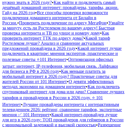
нужно знать в 2026 году?
•
Как найти и подключить самый
дешёвый домашний интернет: провайдеры, тарифы, акции.
Гайд на 2026 год
•
Все способы проверки возможности
подключения домашнего интернета от Билайн в
России.
•
Проверить подключение по адресу МегаФон
•
Узнайте
за минуту, есть ли Ростелеком по вашему адресу! Быстрая
проверка интернета и ТВ по улице и номеру дому
•
Как
проверить интернет ТТК по адресу дома?
•
Какой тариф
Ростелеком лучше? Анализ и сравнение актуальных
предложений провайдера в 2026 году
•
Какой интернет лучше
подключить в квартире: мнения экспертов, практические и
полезные советы ⭐️101 Интернет
•
Оптимизация офисных
затрат: интернет, IP-телефония, мобильная связь. Лайфхаки
для бизнеса в РФ в 2026 году
•
Как меньше платить за
мобильный интернет в 2026 году? Практичные советы для
жителей России от 101 Интернет
•
О девяти эффективных
методах экономии на домашнем интернете
•
Как подключить
спутниковый интернет для дома или дачи? Сравнение лучших
тарифов и провайдеров в России в 2026 году. ⭐ 101
Интернет
•
Лучшие провайдеры интернета с интерактивным
телевидением 2026: рейтинг, сравнение тарифов, экспертные
мнения ✅ 101 Интернет
•
Какой интернет-провайдер лучше
для игр в 2026 году: ТОП провайдеров для геймеров в России
с минимальной задержкой и высокой скоростью
•
Разрешение