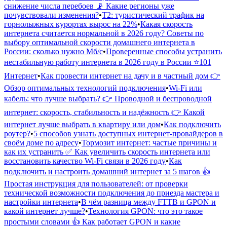
снижение числа перебоев 📡 Какие регионы уже
почувствовали изменения?
•
Т2: туристический трафик на
горнолыжных курортах вырос на 22%
•
Какая скорость
интернета считается нормальной в 2026 году? Советы по
выбору оптимальной скорости домашнего интернета в
России: сколько нужно Мб/с
•
Проверенные способы устранить
нестабильную работу интернета в 2026 году в России ⭐️101
Интернет
•
Как провести интернет на дачу и в частный дом 👉
Обзор оптимальных технологий подключения
•
Wi-Fi или
кабель: что лучше выбрать? 👉 Проводной и беспроводной
интернет: скорость, стабильность и надёжность 👉 Какой
интернет лучше выбрать в квартиру или дом
•
Как подключить
роутер?
•
5 способов узнать доступных интернет-провайдеров в
своём доме по адресу
•
Тормозит интернет: частые причины и
как их устранить ✅ Как увеличить скорость интернета или
восстановить качество Wi-Fi связи в 2026 году
•
Как
подключить и настроить домашний интернет за 5 шагов 👍
Простая инструкция для пользователей: от проверки
технической возможности подключения до приезда мастера и
настройки интернета
•
В чём разница между FTTB и GPON и
какой интернет лучше?
•
Технология GPON: что это такое
простыми словами 👍 Как работает GPON и какие