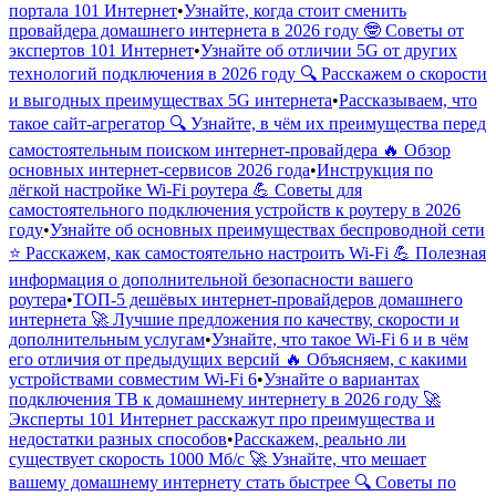
портала 101 Интернет
•
Узнайте, когда стоит сменить
провайдера домашнего интернета в 2026 году 🤓 Советы от
экспертов 101 Интернет
•
Узнайте об отличии 5G от других
технологий подключения в 2026 году 🔍 Расскажем о скорости
и выгодных преимуществах 5G интернета
•
Рассказываем, что
такое сайт-агрегатор 🔍 Узнайте, в чём их преимущества перед
самостоятельным поиском интернет-провайдера 🔥 Обзор
основных интернет-сервисов 2026 года
•
Инструкция по
лёгкой настройке Wi-Fi роутера 💪 Советы для
самостоятельного подключения устройств к роутеру в 2026
году
•
Узнайте об основных преимуществах беспроводной сети
⭐️ Расскажем, как самостоятельно настроить Wi-Fi 💪 Полезная
информация о дополнительной безопасности вашего
роутера
•
ТОП-5 дешёвых интернет-провайдеров домашнего
интернета 🚀 Лучшие предложения по качеству, скорости и
дополнительным услугам
•
Узнайте, что такое Wi-Fi 6 и в чём
его отличия от предыдущих версий 🔥 Объясняем, с какими
устройствами совместим Wi-Fi 6
•
Узнайте о вариантах
подключения ТВ к домашнему интернету в 2026 году 🚀
Эксперты 101 Интернет расскажут про преимущества и
недостатки разных способов
•
Расскажем, реально ли
существует скорость 1000 Мб/с 🚀 Узнайте, что мешает
вашему домашнему интернету стать быстрее 🔍 Советы по