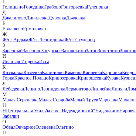
Г
Голицыно
Городище
Грабово
Григорьевка
Гуленовка
Д
Джалилово
Дигилевка
Дуровка
Дьячевка
Е
Евлашево
Ермоловка
Ж
Ж/ст Ардым
Ж/ст Леонидовка
Ж/ст Студенец
З
Заречный
Засечное
Засурское
Затолокино
Затон
Земетчино
Золота
И
Иванырс
Индерка
Исса
К
Казаковка
Казеевка
Калиновка
Каменка
Канаевка
Карповка
Кевдо
Горка
Красное Польцо
Кривозеровка
Кривошеевка
Кувака
Кузнец
Л
Лебедевка
Ленино
Леонидовка
Лермонтово
Липлейка
Липяги
Лом
М
Малая Сергиевка
Малая Сердоба
Малый Труев
Марьевка
Махали
Н
НЦентральная Усадьба свх "Надеждинский"
Надеждино
Наровч
Забалки
О
Обвал
Овчарное
Оленевка
Ольгино
П