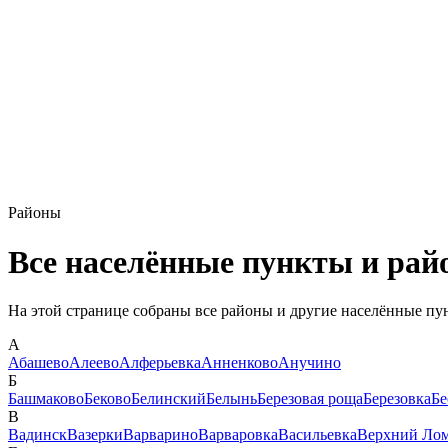
Районы
Все населённые пункты и рай
На этой странице собраны все районы и другие населённые пу
А
Абашево
Алеево
Алферьевка
Анненково
Анучино
Б
Башмаково
Беково
Белинский
Белынь
Березовая роща
Березовка
Бе
В
Вадинск
Вазерки
Варварино
Варваровка
Васильевка
Верхний Ло