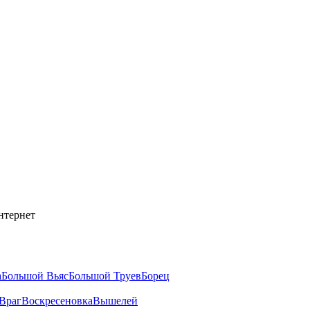
нтернет
а
Большой Вьяс
Большой Труев
Борец
Враг
Воскресеновка
Вышелей