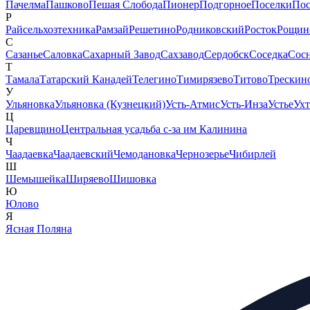
Пачелма
Пашково
Пешая Слобода
Пионер
Подгорное
Поселки
Пос
Р
Райсельхозтехника
Рамзай
Решетино
Родниковский
Росток
Рощин
С
Сазанье
Саловка
Сахарный Завод
Сахзавод
Сердобск
Соседка
Сос
Т
Тамала
Татарский Канадей
Телегино
Тимирязево
Титово
Трескин
У
Ульяновка
Ульяновка (Кузнецкий)
Усть-Атмис
Усть-Инза
Устье
Ух
Ц
Царевщино
Центральная усадьба с-за им Калинина
Ч
Чаадаевка
Чаадаевский
Чемодановка
Чернозерье
Чибирлей
Ш
Шемышейка
Ширяево
Шишовка
Ю
Юлово
Я
Ясная Поляна