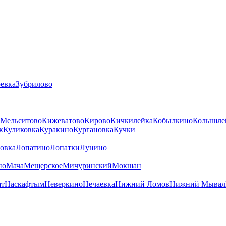
ревка
Зубрилово
-Мельситово
Кижеватово
Кирово
Кичкилейка
Кобылкино
Колышле
к
Куликовка
Куракино
Кургановка
Кучки
овка
Лопатино
Лопатки
Лунино
но
Мача
Мещерское
Мичуринский
Мокшан
ат
Наскафтым
Неверкино
Нечаевка
Нижний Ломов
Нижний Мывал