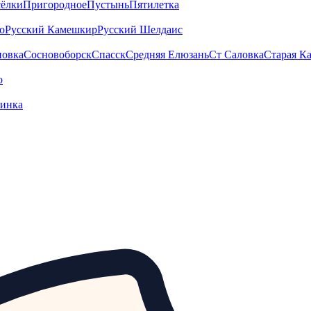
ёлки
Пригородное
Пустынь
Пятилетка
о
Русский Камешкир
Русский Шелдаис
новка
Сосновоборск
Спасск
Средняя Елюзань
Ст Саловка
Старая К
о
тинка