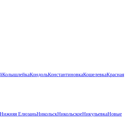
й
Колышлейка
Кондоль
Константиновка
Кошелевка
Красная
Нижняя Елюзань
Никольск
Никольское
Никульевка
Новые