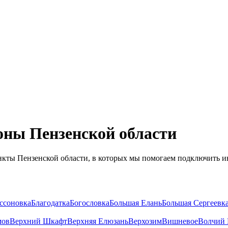
оны Пензенской области
нкты Пензенской области, в которых мы помогаем подключить и
ссоновка
Благодатка
Богословка
Большая Елань
Большая Сергеевк
мов
Верхний Шкафт
Верхняя Елюзань
Верхозим
Вишневое
Волчий 