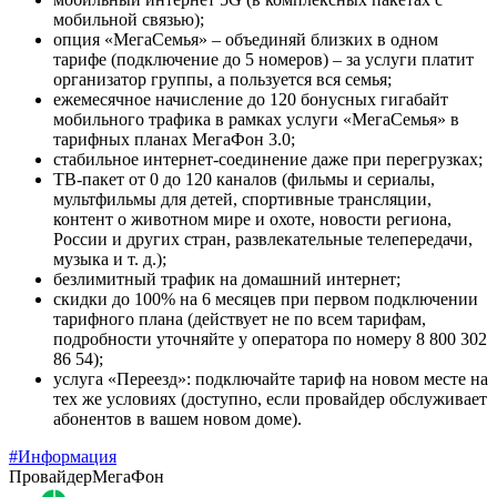
мобильной связью);
опция «МегаСемья» – объединяй близких в одном
тарифе (подключение до 5 номеров) – за услуги платит
организатор группы, а пользуется вся семья;
ежемесячное начисление до 120 бонусных гигабайт
мобильного трафика в рамках услуги «МегаСемья» в
тарифных планах МегаФон 3.0;
стабильное интернет-соединение даже при перегрузках;
ТВ-пакет от 0 до 120 каналов (фильмы и сериалы,
мультфильмы для детей, спортивные трансляции,
контент о животном мире и охоте, новости региона,
России и других стран, развлекательные телепередачи,
музыка и т. д.);
безлимитный трафик на домашний интернет;
скидки до 100% на 6 месяцев при первом подключении
тарифного плана (действует не по всем тарифам,
подробности уточняйте у оператора по номеру 8 800 302
86 54);
услуга «Переезд»: подключайте тариф на новом месте на
тех же условиях (доступно, если провайдер обслуживает
абонентов в вашем новом доме).
#Информация
Провайдер
МегаФон