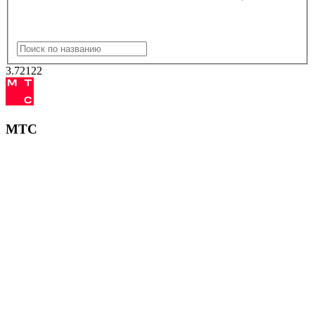
3.72
122
МТС