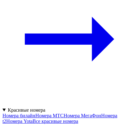
Красивые номера
Номера билайн
Номера МТС
Номера МегаФон
Номера
t2
Номера Yota
Все красивые номера