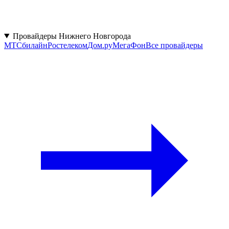
Провайдеры Нижнего Новгорода
МТС
билайн
Ростелеком
Дом.ру
МегаФон
Все провайдеры