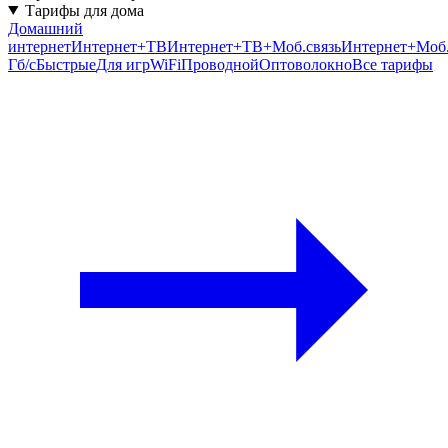
Тарифы для дома
Домашний
интернет
Интернет+ТВ
Интернет+ТВ+Моб.связь
Интернет+Моб.
Гб/c
Быстрые
Для игр
WiFi
Проводной
Оптоволокно
Все тарифы