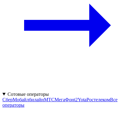
Сотовые операторы
СберМобайл
билайн
МТС
МегаФон
t2
Yota
Ростелеком
Все
операторы