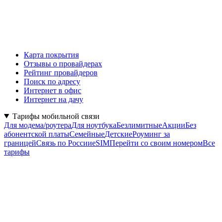
Карта покрытия
Отзывы о провайдерах
Рейтинг провайдеров
Поиск по адресу
Интернет в офис
Интернет на дачу
Тарифы мобильной связи
Для модема/роутера
Для ноутбука
Безлимитные
Акции
Без
абонентской платы
Семейные
Детские
Роуминг за
границей
Связь по России
eSIM
Перейти со своим номером
Все
тарифы