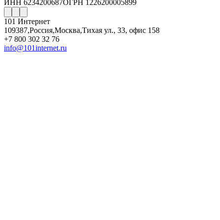
ИНН 6234200687
ОГРН 1226200005899
101 Интернет
109387
,
Россия
,
Москва
,
Тихая ул., 33, офис 158
+7 800 302 32 76
info@101internet.ru