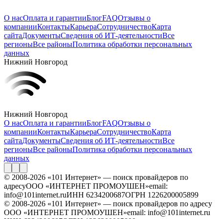
О нас
Оплата и гарантии
Блог
FAQ
Отзывы о
компании
Контакты
Карьера
Сотрудничество
Карта
сайта
Документы
Сведения об ИТ-деятельности
Все
регионы
Все районы
Политика обработки персональных
данных
Нижний Новгород
Нижний Новгород
О нас
Оплата и гарантии
Блог
FAQ
Отзывы о
компании
Контакты
Карьера
Сотрудничество
Карта
сайта
Документы
Сведения об ИТ-деятельности
Все
регионы
Все районы
Политика обработки персональных
данных
© 2008-2026 «101 Интернет» — поиск провайдеров по
адресу
ООО «ИНТЕРНЕТ ПРОМОУШЕН»
email:
info@101internet.ru
ИНН 6234200687
ОГРН 1226200005899
© 2008-2026 «101 Интернет» — поиск провайдеров по адресу
ООО «ИНТЕРНЕТ ПРОМОУШЕН»
email: info@101internet.ru