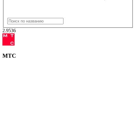
2.95
36
МТС