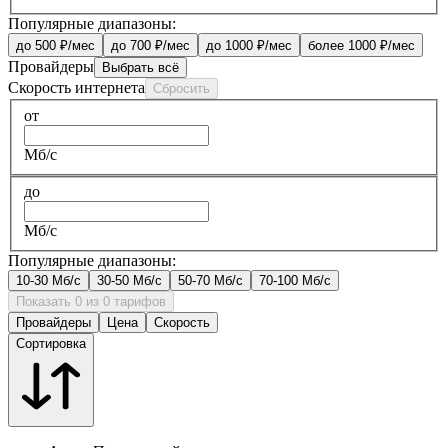
Популярные диапазоны:
до 500 ₽/мес
до 700 ₽/мес
до 1000 ₽/мес
более 1000 ₽/мес
Провайдеры
Выбрать всё
Скорость интернета
Сбросить
от
Мб/с
до
Мб/с
Популярные диапазоны:
10-30 Мб/с
30-50 Мб/с
50-70 Мб/с
70-100 Мб/с
Показать 0 из 0 тарифов
Провайдеры
Цена
Скорость
Сортировка