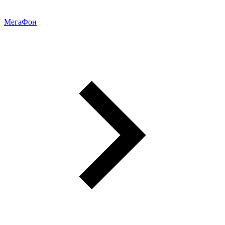
МегаФон