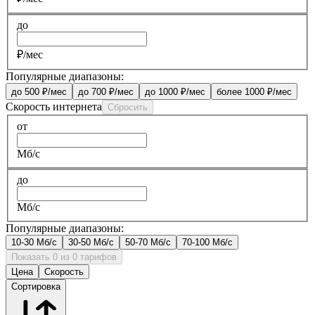
до
₽/мес
Популярные диапазоны:
до 500 ₽/мес
до 700 ₽/мес
до 1000 ₽/мес
более 1000 ₽/мес
Скорость интернета
Сбросить
от
Мб/с
до
Мб/с
Популярные диапазоны:
10-30 Мб/с
30-50 Мб/с
50-70 Мб/с
70-100 Мб/с
Показать 0 из 0 тарифов
Цена
Скорость
Сортировка