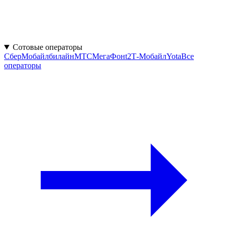
Сотовые операторы
СберМобайл
билайн
МТС
МегаФон
t2
Т-Мобайл
Yota
Все
операторы