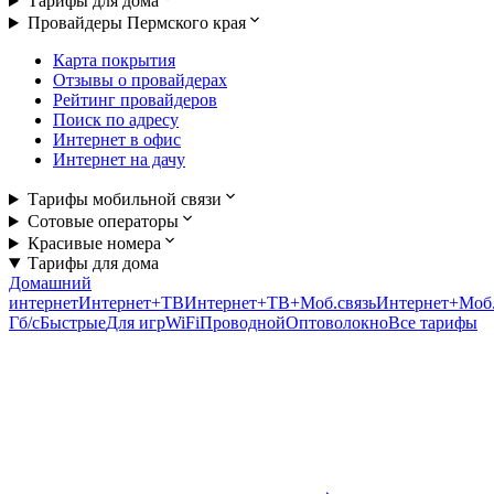
Тарифы для дома
Провайдеры Пермского края
Карта покрытия
Отзывы о провайдерах
Рейтинг провайдеров
Поиск по адресу
Интернет в офис
Интернет на дачу
Тарифы мобильной связи
Сотовые операторы
Красивые номера
Тарифы для дома
Домашний
интернет
Интернет+ТВ
Интернет+ТВ+Моб.связь
Интернет+Моб.
Гб/c
Быстрые
Для игр
WiFi
Проводной
Оптоволокно
Все тарифы