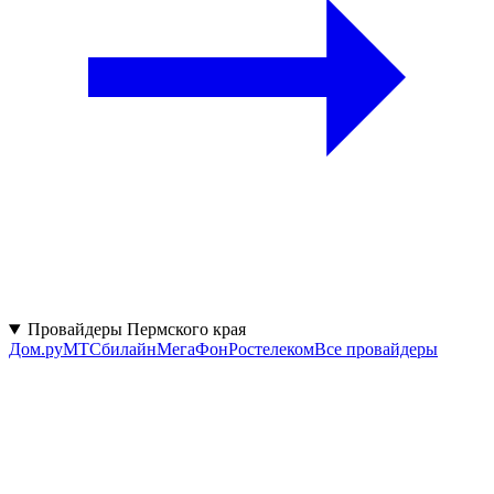
Провайдеры Пермского края
Дом.ру
МТС
билайн
МегаФон
Ростелеком
Все провайдеры