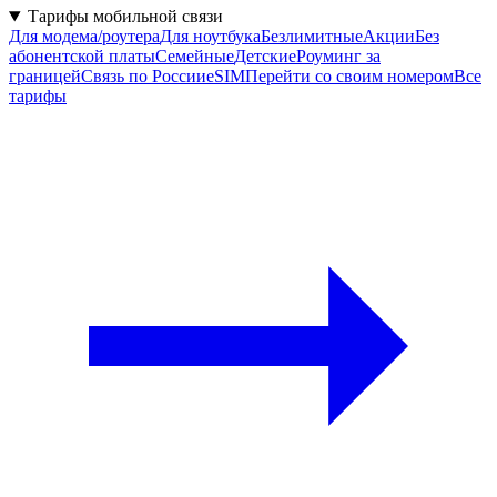
Тарифы мобильной связи
Для модема/роутера
Для ноутбука
Безлимитные
Акции
Без
абонентской платы
Семейные
Детские
Роуминг за
границей
Связь по России
eSIM
Перейти со своим номером
Все
тарифы