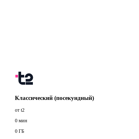
Классический (посекундный)
от t2
0
мин
0
ГБ