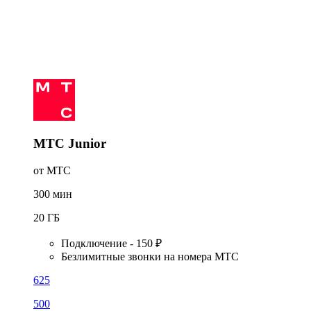
МТС Junior
от МТС
300
мин
20
ГБ
Подключение - 150 ₽
Безлимитные звонки на номера МТС
625
500