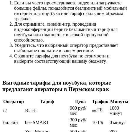
Если вы часто просматриваете видео или загружаете
большие файлы, понадобится безлимитный мобильный
интернет для ноутбука или тариф с большим объёмом
трафика.
Для стриминга, онлайн-игр, проведения
видеоконференций берите безлимитный тариф для
ноутбука или планшета с высокой пропускной
способностью.
Убедитесь, что выбранный оператор предоставляет
стабильное покрытие в вашем регионе.
Сравните тарифы для ноутбука по стоимости и
выберите соответствующий вашему бюджету.
Выгодные тарифы для ноутбука, которые
предлагают операторы в Пермском крае:
Оператор
Тариф
Цена
Трафик
Минуты
900 руб/
1000
ГБ
∞
t2
Black
мес
минут
300 руб/
билайн
bee SMART
10 ГБ
0 минут
мес
Yota Можно
500 руб/
300