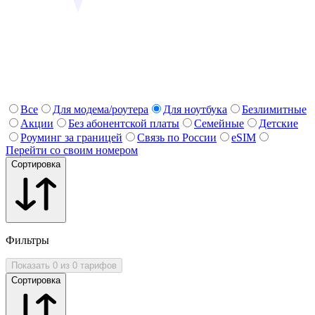
Все
Для модема/роутера
Для ноутбука
Безлимитные
Акции
Без абонентской платы
Семейные
Детские
Роуминг за границей
Связь по России
eSIM
Перейти со своим номером
Сортировка
Фильтры
Показать 0 из 0 тарифов
Сортировка