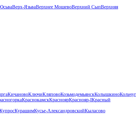
Юсьва
Верх-Язьва
Верхнее Мошево
Верхний Сып
Верхняя
рга
Кичаново
Ключи
Кляпово
Козьмодемьянск
Колышкино
Кольчу
асногорка
Краснокамск
Краснояр
Краснояр-I
Красный
Купрос
Курашим
Кусье-Александровский
Кыласово