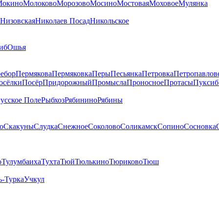
Мокино
Молоково
Морозово
Мосино
Мостовая
Моховое
Мулянка
Низовская
Николаев Посад
Никольское
иб
Ошья
ебор
Пермякова
Пермяковка
Перы
Песьянка
Петровка
Петропавлов
осёлки
Посёр
Придорожный
Промысла
Проносное
Протасы
Пуксиб
усское Поле
Рыбхоз
Рябинино
Рябины
о
Скакуны
Слудка
Снежное
Соколово
Соликамск
Сопино
Сосновка
о
Тулумбаиха
Тухта
Тюй
Тюлькино
Тюриково
Тюш
ь-Турка
Учкул