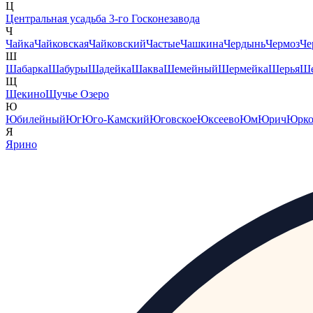
Ц
Центральная усадьба 3-го Госконезавода
Ч
Чайка
Чайковская
Чайковский
Частые
Чашкина
Чердынь
Чермоз
Че
Ш
Шабарка
Шабуры
Шадейка
Шаква
Шемейный
Шермейка
Шерья
Ше
Щ
Щекино
Щучье Озеро
Ю
Юбилейный
Юг
Юго-Камский
Юговское
Юксеево
Юм
Юрич
Юрко
Я
Ярино