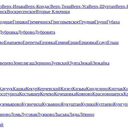
о
Верх-Иньва
Верх-Кондас
Верх-Тюш
Верх-Уса
Верх-Шуртан
Верх-
енск
Воскресенское
Вторые Ключики
родище
Горшки
Гремячинск
Григорьевское
Грудная
Груни
Губаха
Дубровка
Дуброво
Дубровята
во
Енапаево
Ерепеты
Ерзовка
Ермия
Ерши
Ершовка
Есаул
Етыш
верево
Земплягаш
Зернино
Зуевский
Зуята
Зюкай
Зюкайка
Каучук
Кашка
Кекур
Керчевский
Кизел
Кизьва
Кинделино
Кипчак
Ки
осотуриха
Костьящер
Кочево
Кочешовка
Кояново
Красновишерск
Кр
уземьярово
Кузнечиха
Кузьмино
Кукуштан
Кулики
Култаево
Кунгур
аново
Ломь
Луговая
Лужково
Лысьва
Ляды
Лёвино
ый