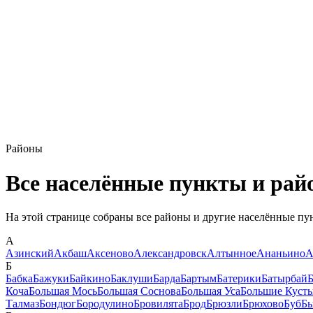
Районы
Все населённые пункты и рай
На этой странице собраны все районы и другие населённые пу
А
Азинский
Акбаш
Аксеново
Александровск
Алтынное
Ананьино
А
Б
Бабка
Бажуки
Байкино
Баклуши
Барда
Бартым
Батерики
Батырбай
Б
Коча
Большая Мось
Большая Соснова
Большая Уса
Большие Куст
Талмаз
Бондюг
Бородулино
Бровилята
Брод
Брюзли
Брюхово
Буб
Бы