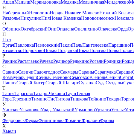
Ашап
Маныш
Маркидоновка
Медянка
Мельничная
Менделеево
Ме
Н
Набережный
Неволино
Нердва
Нижнее Мошево
Нижний Козьмя
Раздолье
Никулино
Ния
Новая Каменка
Нововознесенск
Новозале
О
Обвинск
Октябрьский
Они
Опалена
Опалихино
Опачевка
Орда
Ор
П
П.ст
Ергач
Павловка
Павловский
Пакли
Паль
Пантелеевка
Парашино
П
хозяйство
Подюково
Пожва
Поздянка
Покча
Полазна
Полва
Полов
Р
Ракино
Растягаево
Рачево
Редикор
Редькино
Рогали
Родники
Рожде
С
Савино
Савичи
Садоягодное
Сакмары
Сараны
Сарапулка
Сараши
Коммунар
Седяш
Сейва
Семеново
Семсовхоз
Сеполь
Сепыч
Серга
Пашня
Старый Бисер
Старый Шагирт
Суганка
Суда
Суздалы
Сукс
Т
Тапья
Тарасово
Татаро-Чикаши
Тауш
Теплая
Гора
Терехино
Тимино
Тис
Титова
Тишкова
Тойкино
Токари
Торго
У
Уинское
Ульяновка
Урада
Уральский
Урманово
Урталга
Усолье
Уст
Ф
Федоровск
Ферма
Филипповка
Фомичи
Фролово
Фролы
Х
Хмели