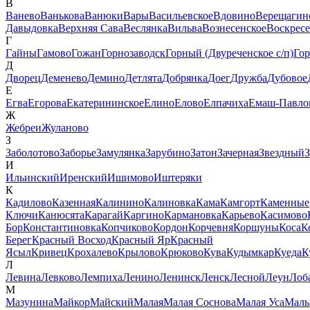
В
Ванево
Ванькова
Ванюки
Вары
Васильевское
Вдовино
Верещагин
Давыдовка
Верхняя Сава
Веслянка
Вильва
Вознесенское
Воскрес
Г
Гайны
Гамово
Гожан
Горнозаводск
Горный (Двуреченское с/п)
Го
Д
Дворец
Деменево
Демино
Детлята
Добрянка
Доег
Дружба
Дубовое
Е
Егва
Егорова
Екатерининское
Елино
Елово
Елпачиха
Емаш-Павло
Ж
Жебреи
Жуланово
З
Заболотово
Заборье
Замулянка
Зарубино
Затон
Зачерная
Звездный
З
И
Ильинский
Иренский
Ишимово
Иштеряки
К
Кадилово
Казенная
Калинино
Калиновка
Кама
Камгорт
Каменные
Ключи
Канюсята
Карагай
Каргино
Кармановка
Карьево
Касимово
Бор
Константиновка
Копчиково
Кордон
Корчевня
Коршуны
Коса
К
Берег
Красный Восход
Красный Яр
Красный
Ясыл
Кривец
Крохалево
Крылово
Крюково
Кува
Кудымкар
Куеда
К
Л
Левина
Левково
Лемпиха
Ленино
Ленинск
Ленск
Лесной
Леун
Лоб
М
Мазунина
Майкор
Майский
Малая
Малая Соснова
Малая Уса
Мал