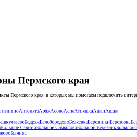
оны Пермского края
нкты Пермского края, в которых мы помогаем подключить интер
нтипино
Антонята
Аряж
Асово
Аспа
Атняшка
Ашап
Ашша
ашкултаево
Бедряж
Белобородово
Беляевка
Березники
Березовка
Бе
ы
Большое Савино
Большое Самылово
Большой Березник
Большой 
ково
Бычина