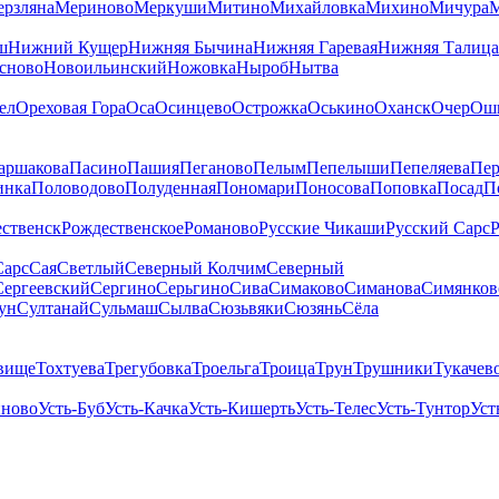
рзляна
Мериново
Меркуши
Митино
Михайловка
Михино
Мичура
ш
Нижний Кущер
Нижняя Бычина
Нижняя Гаревая
Нижняя Талица
сново
Новоильинский
Ножовка
Ныроб
Нытва
ел
Ореховая Гора
Оса
Осинцево
Острожка
Оськино
Оханск
Очер
Ош
аршакова
Пасино
Пашия
Пеганово
Пелым
Пепелыши
Пепеляева
Пер
инка
Половодово
Полуденная
Пономари
Поносова
Поповка
Посад
П
ственск
Рождественское
Романово
Русские Чикаши
Русский Сарс
Р
Сарс
Сая
Светлый
Северный Колчим
Северный
Сергеевский
Сергино
Серьгино
Сива
Симаково
Симанова
Симянков
ун
Султанай
Сульмаш
Сылва
Сюзьвяки
Сюзянь
Сёла
вище
Тохтуева
Трегубовка
Троельга
Троица
Трун
Трушники
Тукачев
иново
Усть-Буб
Усть-Качка
Усть-Кишерть
Усть-Телес
Усть-Тунтор
Уст