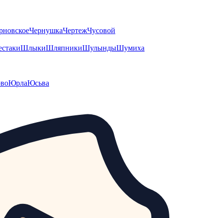
рновское
Чернушка
Чертеж
Чусовой
стаки
Шлыки
Шляпники
Шулынды
Шумиха
во
Юрла
Юсьва