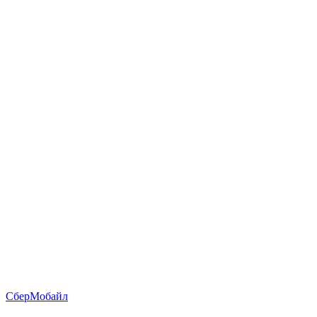
СберМобайл