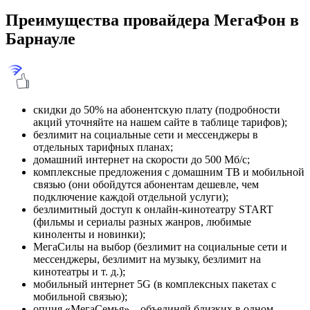
Преимущества провайдера МегаФон в
Барнауле
скидки до 50% на абонентскую плату (подробности
акций уточняйте на нашем сайте в таблице тарифов);
безлимит на социальные сети и мессенджеры в
отдельных тарифных планах;
домашний интернет на скорости до 500 Мб/с;
комплексные предложения с домашним ТВ и мобильной
связью (они обойдутся абонентам дешевле, чем
подключение каждой отдельной услуги);
безлимитный доступ к онлайн-кинотеатру START
(фильмы и сериалы разных жанров, любимые
киноленты и новинки);
МегаСилы на выбор (безлимит на социальные сети и
мессенджеры, безлимит на музыку, безлимит на
кинотеатры и т. д.);
мобильный интернет 5G (в комплексных пакетах с
мобильной связью);
опция «МегаСемья» – объединяй близких в одном