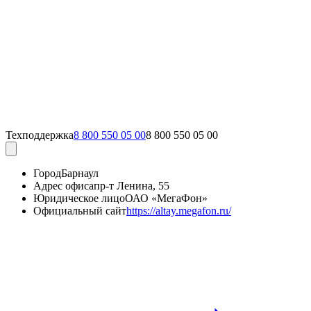
Техподдержка
8 800 550 05 00
8 800 550 05 00
Город
Барнаул
Адрес офиса
пр-т Ленина, 55
Юридическое лицо
ОАО «МегаФон»
Официальный сайт
https://altay.megafon.ru/