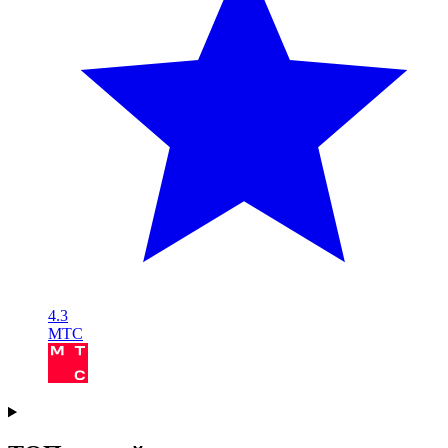
4.3
МТС