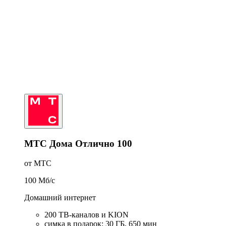
МТС Дома Отлично 100
от МТС
100
Мб/c
Домашний интернет
200 ТВ-каналов и KION
симка в подарок
:
30
ГБ
,
650
мин