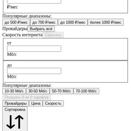
₽/мес
Популярные диапазоны:
до 500 ₽/мес
до 700 ₽/мес
до 1000 ₽/мес
более 1000 ₽/мес
Провайдеры
Выбрать всё
Скорость интернета
Сбросить
от
Мб/с
до
Мб/с
Популярные диапазоны:
10-30 Мб/с
30-50 Мб/с
50-70 Мб/с
70-100 Мб/с
Показать 0 из 0 тарифов
Провайдеры
Цена
Скорость
Сортировка