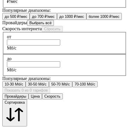
₽/мес
Популярные диапазоны:
до 500 ₽/мес
до 700 ₽/мес
до 1000 ₽/мес
более 1000 ₽/мес
Провайдеры
Выбрать всё
Скорость интернета
Сбросить
от
Мб/с
до
Мб/с
Популярные диапазоны:
10-30 Мб/с
30-50 Мб/с
50-70 Мб/с
70-100 Мб/с
Показать 0 из 0 тарифов
Провайдеры
Цена
Скорость
Сортировка