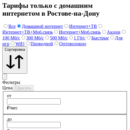
Тарифы только с домашним
интернетом в Ростове-на-Дону
Все
Домашний интернет
Интернет+ТВ
Интернет+ТВ+Моб.связь
Интернет+Моб.связь
Акции
100 Мб/с
300 Мб/с
500 Мб/с
1 Гб/c
Быстрые
Для
игр
WiFi
Проводной
Оптоволокно
Сортировка
Фильтры
Цена
Сбросить
от
₽/мес
до