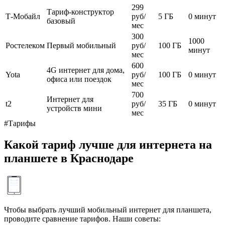
299
Тариф-конструктор
Т-Мобайл
руб/
5 ГБ
0 минут
базовый
мес
300
1000
Ростелеком
Первый мобильный
руб/
100 ГБ
минут
мес
600
4G интернет для дома,
Yota
руб/
100 ГБ
0 минут
офиса или поездок
мес
700
Интернет для
t2
руб/
35 ГБ
0 минут
устройств мини
мес
#Тарифы
Какой тариф лучше для интернета на
планшете в Краснодаре
Чтобы выбрать лучший мобильный интернет для планшета,
проводите сравнение тарифов. Наши советы: