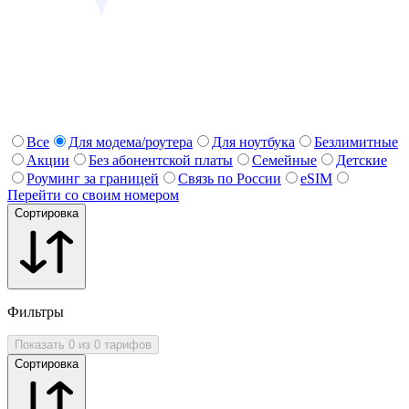
Все
Для модема/роутера
Для ноутбука
Безлимитные
Акции
Без абонентской платы
Семейные
Детские
Роуминг за границей
Связь по России
eSIM
Перейти со своим номером
Сортировка
Фильтры
Показать 0 из 0 тарифов
Сортировка