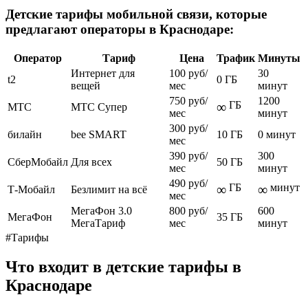
Детские тарифы мобильной связи, которые
предлагают операторы в Краснодаре:
Оператор
Тариф
Цена
Трафик
Минуты
Интернет для
100 руб/
30
t2
0 ГБ
вещей
мес
минут
750 руб/
1200
ГБ
∞
МТС
МТС Супер
мес
минут
300 руб/
билайн
bee SMART
10 ГБ
0 минут
мес
390 руб/
300
СберМобайл
Для всех
50 ГБ
мес
минут
490 руб/
ГБ
минут
∞
∞
Т-Мобайл
Безлимит на всё
мес
МегаФон 3.0
800 руб/
600
МегаФон
35 ГБ
МегаТариф
мес
минут
#Тарифы
Что входит в детские тарифы в
Краснодаре