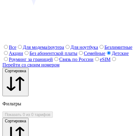
Все
Для модема/роутера
Для ноутбука
Безлимитные
Акции
Без абонентской платы
Семейные
Детские
Роуминг за границей
Связь по России
eSIM
Перейти со своим номером
Сортировка
Фильтры
Показать 0 из 0 тарифов
Сортировка