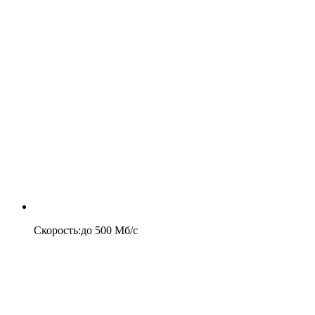
Скорость
:
до
500
Мб/c