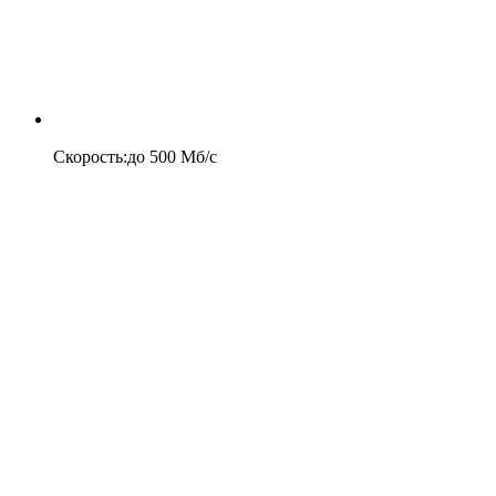
Скорость
:
до
500
Мб/c