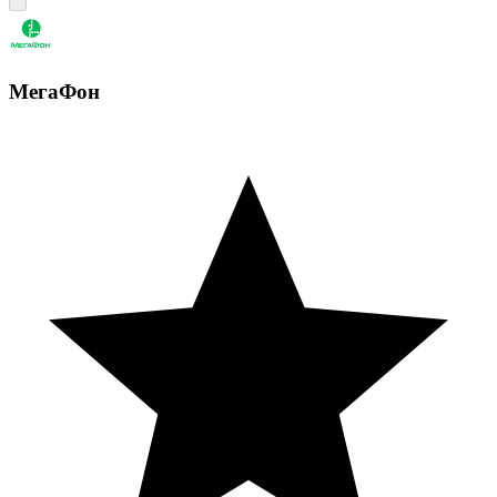
МегаФон