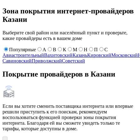
Зона покрытия интернет-провайдеров
Казани
Выберите свой район или населённый пункт и проверьте,
какие провайдеры есть в вашем доме
Популярные
А
В
К
М
Н
П
С
Авиастроительный
Вахитовский
Казань
Кировский
Московский
Савиновский
Приволжский
Советский
Покрытие провайдеров в Казани
Если вы хотите сменить поставщика интернета или впервые
решили приступить к его поискам, рекомендуем
воспользоваться функцией проверки зоны покрытия
интернета. Благодаря ей вы сможете увидеть только те
тарифы, которые доступны в доме.