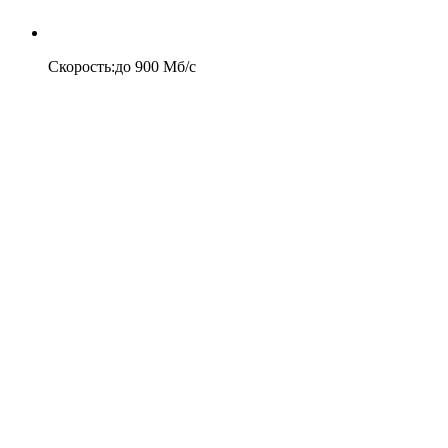
Скорость
:
до
900
Мб/c