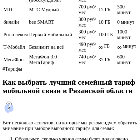
700 руб/
500
МТС
МТС Мудрый
15 ГБ
мес
минут
300 руб/
билайн
bee SMART
10 ГБ
0 минут
мес
300 руб/
1000
Ростелеком
Первый мобильный
100 ГБ
мес
минут
490 руб/
ГБ
минут
∞
∞
Т-Мобайл
Безлимит на всё
мес
МегаФон 3.0
740 руб/
600
МегаФон
35 ГБ
МегаТариф
мес
минут
#Тарифы
Как выбрать лучший семейный тариф
мобильной связи в Рязанской области
Вот несколько аспектов, на которые мы рекомендуем обратить
внимание при выборе выгодного тарифа для семьи:
Обозначьте, сколько членов семьи будет подключено.