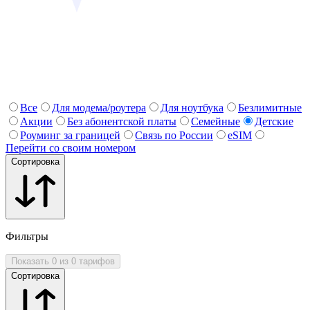
Все
Для модема/роутера
Для ноутбука
Безлимитные
Акции
Без абонентской платы
Семейные
Детские
Роуминг за границей
Связь по России
eSIM
Перейти со своим номером
Сортировка
Фильтры
Показать 0 из 0 тарифов
Сортировка