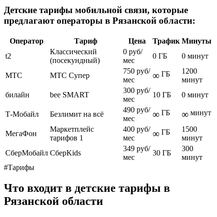
Детские тарифы мобильной связи, которые
предлагают операторы в Рязанской области:
Оператор
Тариф
Цена
Трафик
Минуты
Классический
0 руб/
t2
0 ГБ
0 минут
(посекундный)
мес
750 руб/
1200
ГБ
∞
МТС
МТС Супер
мес
минут
300 руб/
билайн
bee SMART
10 ГБ
0 минут
мес
490 руб/
ГБ
минут
∞
∞
Т-Мобайл
Безлимит на всё
мес
Маркетплейс
400 руб/
1500
ГБ
∞
МегаФон
тарифов 1
мес
минут
349 руб/
300
СберМобайл
СберKids
30 ГБ
мес
минут
#Тарифы
Что входит в детские тарифы в
Рязанской области