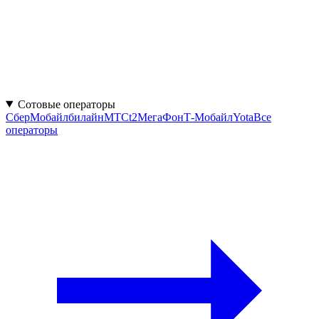
Сотовые операторы
СберМобайл
билайн
МТС
t2
МегаФон
Т-Мобайл
Yota
Все
операторы