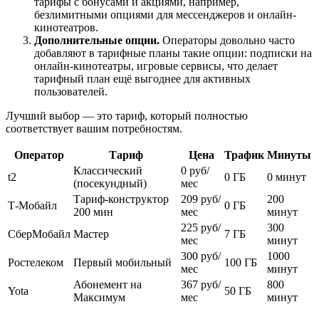
тарифы с бонусами и акциями, например,
безлимитными опциями для мессенджеров и онлайн-
кинотеатров.
Дополнительные опции.
Операторы довольно часто
добавляют в тарифные планы такие опции: подписки на
онлайн-кинотеатры, игровые сервисы, что делает
тарифный план ещё выгоднее для активных
пользователей.
Лучший выбор — это тариф, который полностью
соответствует вашим потребностям.
Оператор
Тариф
Цена
Трафик
Минуты
Классический
0 руб/
t2
0 ГБ
0 минут
(посекундный)
мес
Тариф-конструктор
209 руб/
200
Т-Мобайл
0 ГБ
200 мин
мес
минут
225 руб/
300
СберМобайл
Мастер
7 ГБ
мес
минут
300 руб/
1000
Ростелеком
Первый мобильный
100 ГБ
мес
минут
Абонемент на
367 руб/
800
Yota
50 ГБ
Максимум
мес
минут