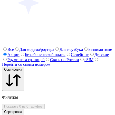
Все
Для модема/роутера
Для ноутбука
Безлимитные
Акции
Без абонентской платы
Семейные
Детские
Роуминг за границей
Связь по России
eSIM
Перейти со своим номером
Сортировка
Фильтры
Показать 0 из 0 тарифов
Сортировка