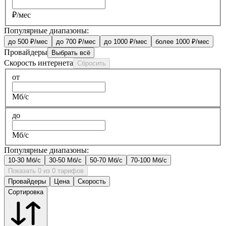
₽/мес
Популярные диапазоны:
до 500 ₽/мес
до 700 ₽/мес
до 1000 ₽/мес
более 1000 ₽/мес
Провайдеры
Выбрать всё
Скорость интернета
Сбросить
от
Мб/с
до
Мб/с
Популярные диапазоны:
10-30 Мб/с
30-50 Мб/с
50-70 Мб/с
70-100 Мб/с
Показать 0 из 0 тарифов
Провайдеры
Цена
Скорость
Сортировка