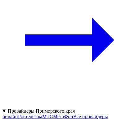
Провайдеры Приморского края
билайн
Ростелеком
МТС
МегаФон
Все провайдеры