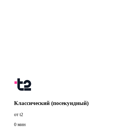
Классический (посекундный)
от t2
0
мин