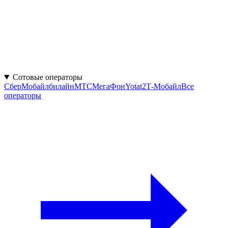
Сотовые операторы
СберМобайл
билайн
МТС
МегаФон
Yota
t2
Т-Мобайл
Все
операторы