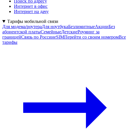
Поиск по адресу
Интернет в офис
Интернет на дачу
Тарифы мобильной связи
Для модема/роутера
Для ноутбука
Безлимитные
Акции
Без
абонентской платы
Семейные
Детские
Роуминг за
границей
Связь по России
eSIM
Перейти со своим номером
Все
тарифы