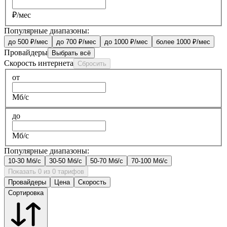
₽/мес
Популярные диапазоны:
до 500 ₽/мес
до 700 ₽/мес
до 1000 ₽/мес
более 1000 ₽/мес
Провайдеры
Выбрать всё
Скорость интернета
Сбросить
от
Мб/с
до
Мб/с
Популярные диапазоны:
10-30 Мб/с
30-50 Мб/с
50-70 Мб/с
70-100 Мб/с
Показать 0 из 0 тарифов
Провайдеры
Цена
Скорость
Сортировка