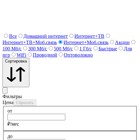
Все
Домашний интернет
Интернет+ТВ
Интернет+ТВ+Моб.связь
Интернет+Моб.связь
Акции
100 Мб/с
300 Мб/с
500 Мб/с
1 Гб/c
Быстрые
Для
игр
WiFi
Проводной
Оптоволокно
Сортировка
Фильтры
Цена
Сбросить
от
₽/мес
до