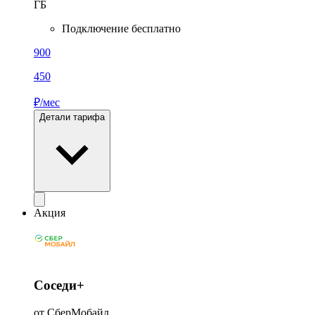
ГБ
Подключение бесплатно
900
450
₽/мес
Детали тарифа
Акция
Соседи+
от СберМобайл