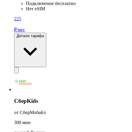
Подключение бесплатно
Нет eSIM
225
₽/мес
Детали тарифа
СберKids
от СберМобайл
300
мин