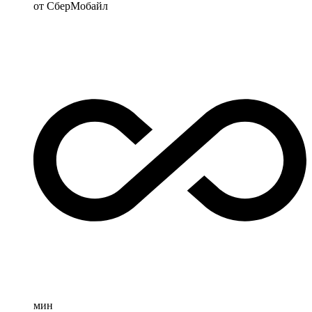
от СберМобайл
мин