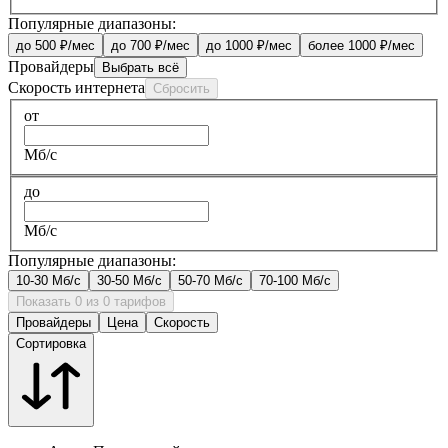
Популярные диапазоны:
до 500 ₽/мес
до 700 ₽/мес
до 1000 ₽/мес
более 1000 ₽/мес
Провайдеры
Выбрать всё
Скорость интернета
Сбросить
от
Мб/с
до
Мб/с
Популярные диапазоны:
10-30 Мб/с
30-50 Мб/с
50-70 Мб/с
70-100 Мб/с
Показать 0 из 0 тарифов
Провайдеры
Цена
Скорость
Сортировка