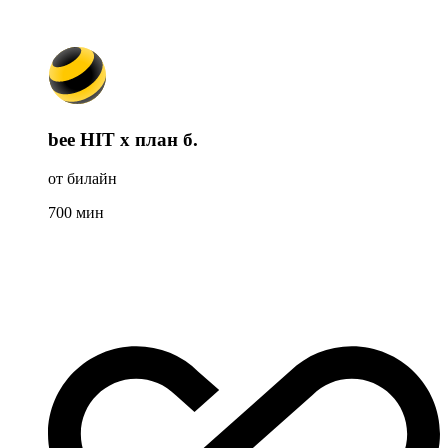
bee HIT x план б.
от билайн
700
мин