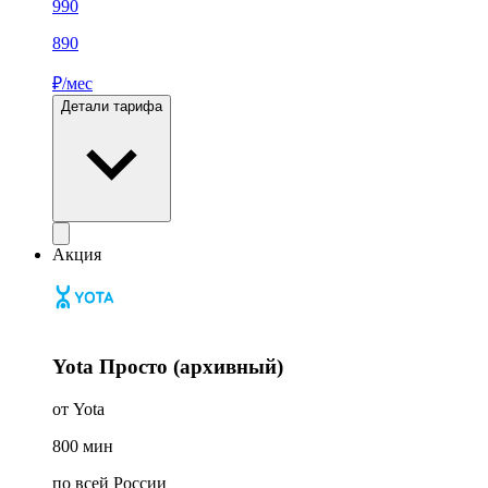
990
890
₽/мес
Детали тарифа
Акция
Yota Просто (архивный)
от Yota
800
мин
по всей России