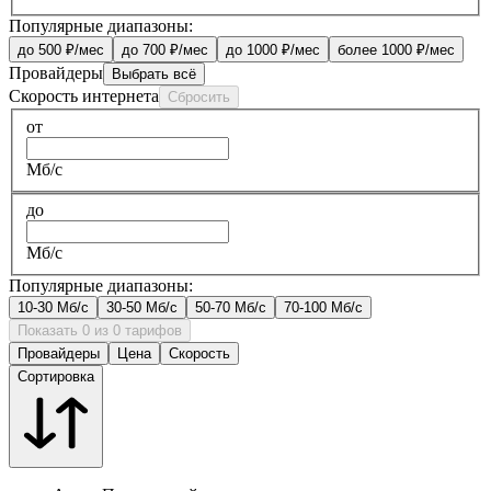
Популярные диапазоны:
до 500 ₽/мес
до 700 ₽/мес
до 1000 ₽/мес
более 1000 ₽/мес
Провайдеры
Выбрать всё
Скорость интернета
Сбросить
от
Мб/с
до
Мб/с
Популярные диапазоны:
10-30 Мб/с
30-50 Мб/с
50-70 Мб/с
70-100 Мб/с
Показать 0 из 0 тарифов
Провайдеры
Цена
Скорость
Сортировка