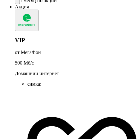
1 месяц по акции
Акция
VIP
от МегаФон
500
Мб/c
Домашний интернет
симка
: