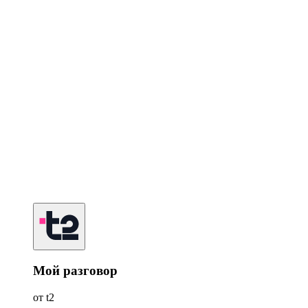
Мой разговор
от t2