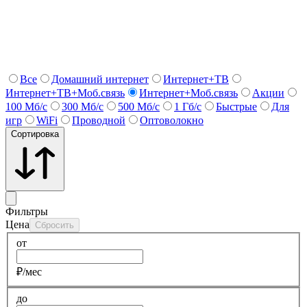
Все
Домашний интернет
Интернет+ТВ
Интернет+ТВ+Моб.связь
Интернет+Моб.связь
Акции
100 Мб/с
300 Мб/с
500 Мб/с
1 Гб/c
Быстрые
Для
игр
WiFi
Проводной
Оптоволокно
Сортировка
Фильтры
Цена
Сбросить
от
₽/мес
до