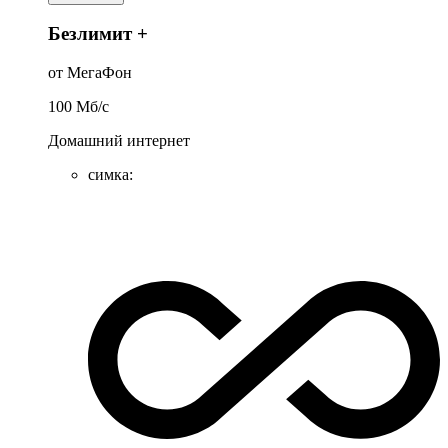
Безлимит +
от МегаФон
100
Мб/c
Домашний интернет
симка
: