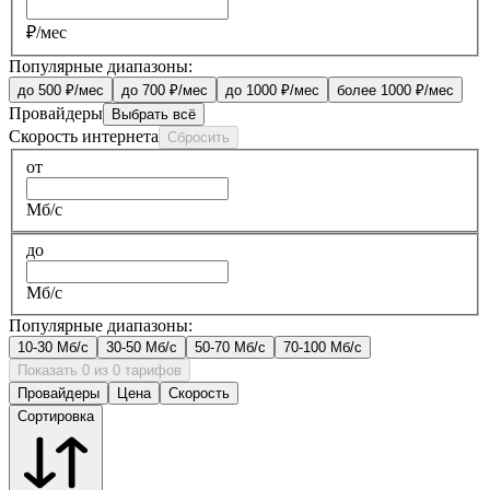
₽/мес
Популярные диапазоны:
до 500 ₽/мес
до 700 ₽/мес
до 1000 ₽/мес
более 1000 ₽/мес
Провайдеры
Выбрать всё
Скорость интернета
Сбросить
от
Мб/с
до
Мб/с
Популярные диапазоны:
10-30 Мб/с
30-50 Мб/с
50-70 Мб/с
70-100 Мб/с
Показать 0 из 0 тарифов
Провайдеры
Цена
Скорость
Сортировка