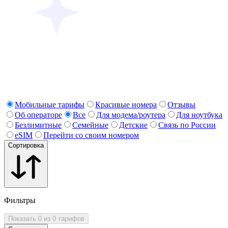
Мобильные тарифы
Красивые номера
Отзывы
Об операторе
Все
Для модема/роутера
Для ноутбука
Безлимитные
Семейные
Детские
Связь по России
eSIM
Перейти со своим номером
Сортировка
Фильтры
Показать 0 из 0 тарифов