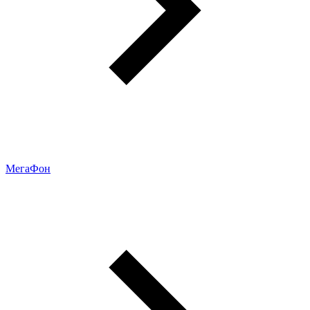
МегаФон