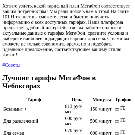
Хотите узнать, какой тарифный план МегаФон соответствует
вашим потребностям? Мы рады помочь вам в этом! На сайте
101 Интернет вы сможете легко и быстро получить
информацию о всех доступных тарифах. Наша платформа
предлагает удобный интерфейс, где вы найдёте полные и
актуальные данные о тарифах МегаФон, сравните условия и
выберите наиболее подходящий вариант для себя. С нами вы
сможете не только сэкономить время, но и подобрать
идеальное предложение, соответствующее вашему стилю
жизни!
#Советы
Лучшие тарифы МегаФон в
Чебоксарах
Тариф
Цена
Минуты
Трафик
813 руб/
ГБ
∞
Безлимит +
150 минут
мес
600 руб/
ГБ
∞
Для развлечений
500 минут
мес
670 руб/
ГБ
∞
Для семьи
600 минут