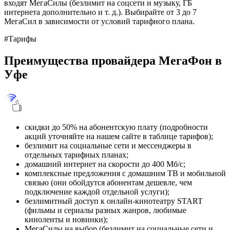
входят МегаСилы (безлимит на соцсети и музыку, ГБ
интернета дополнительно и т. д.). Выбирайте от 3 до 7
МегаСил в зависимости от условий тарифного плана.
#Тарифы
Преимущества провайдера МегаФон в
Уфе
скидки до 50% на абонентскую плату (подробности
акций уточняйте на нашем сайте в таблице тарифов);
безлимит на социальные сети и мессенджеры в
отдельных тарифных планах;
домашний интернет на скорости до 400 Мб/с;
комплексные предложения с домашним ТВ и мобильной
связью (они обойдутся абонентам дешевле, чем
подключение каждой отдельной услуги);
безлимитный доступ к онлайн-кинотеатру START
(фильмы и сериалы разных жанров, любимые
киноленты и новинки);
МегаСилы на выбор (безлимит на социальные сети и