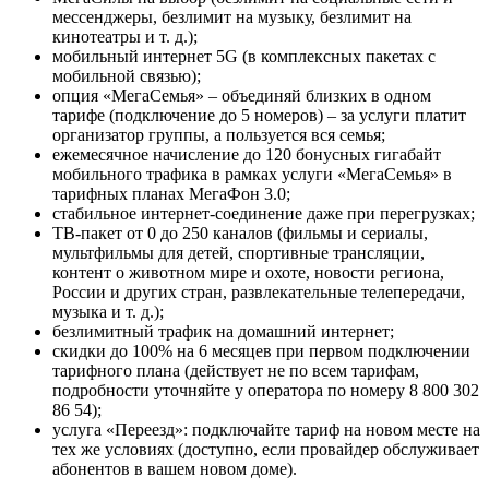
мессенджеры, безлимит на музыку, безлимит на
кинотеатры и т. д.);
мобильный интернет 5G (в комплексных пакетах с
мобильной связью);
опция «МегаСемья» – объединяй близких в одном
тарифе (подключение до 5 номеров) – за услуги платит
организатор группы, а пользуется вся семья;
ежемесячное начисление до 120 бонусных гигабайт
мобильного трафика в рамках услуги «МегаСемья» в
тарифных планах МегаФон 3.0;
стабильное интернет-соединение даже при перегрузках;
ТВ-пакет от 0 до 250 каналов (фильмы и сериалы,
мультфильмы для детей, спортивные трансляции,
контент о животном мире и охоте, новости региона,
России и других стран, развлекательные телепередачи,
музыка и т. д.);
безлимитный трафик на домашний интернет;
скидки до 100% на 6 месяцев при первом подключении
тарифного плана (действует не по всем тарифам,
подробности уточняйте у оператора по номеру 8 800 302
86 54);
услуга «Переезд»: подключайте тариф на новом месте на
тех же условиях (доступно, если провайдер обслуживает
абонентов в вашем новом доме).