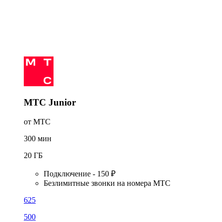
МТС Junior
от МТС
300
мин
20
ГБ
Подключение - 150 ₽
Безлимитные звонки на номера МТС
625
500